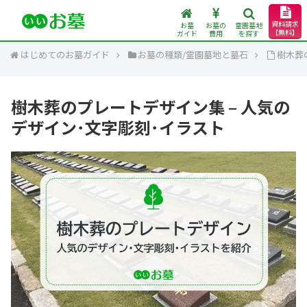
資料請求
お墓
お墓の
霊園墓地
【無料】
ガイド
費用
を探す
はじめてのお墓ガイド
お墓の種類/霊園墓地と墓石
樹木葬
樹木葬のプレートデザイン集 – 人気の
デザイン･文字彫刻･イラスト