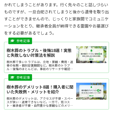
かれてしまうことがあります。行く先々のこと話しづらい
ものですが、一旦合祀されてしまうと後から遺骨を取り出
すことができませんので、じっくりと家族間でコミュニケ
ーションをとり、継承者全員が納得できる霊園やお墓選び
をする必要があるでしょう。
樹木葬のトラブル・後悔18選！実態
と失敗しない対策法を解説
樹木葬で多いトラブルは、立地・景観・費用・返
骨の有無・個別安置期間など。樹木葬のトラブ
ル・後悔のほとんどは、事前のリサーチや確認不
足が原因です。ここでは、樹木葬のトラブル例や
実態、後悔しないための対策を解説します。
樹木葬のデメリット8選！購入者に聞
いた失敗例・メリットを紹介
樹木葬のデメリットは、アクセスが不便・スペー
スが狭い・返骨できないなど。一方で、低コス
ト・継承者が不要・自然豊かな景観などのメリッ
トもあります。ここでは、実際に樹木葬を購入し
た方の意見をもとに、樹木葬のデメリットとメリ