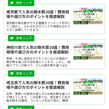
東京都で人気の樹木葬20選！費用相
場や選び方のポイントを徹底解説
東京都の樹木葬が行える霊園をランキング形式に
てご紹介し、それぞれのポイントや特徴を分かり
やすく説明していきます。
神奈川県で人気の樹木葬20選！費用
相場や選び方のポイントを徹底解説
家族・子供に迷惑をかけたくないなどの理由で、
樹木葬を選ぶ方が近年増えています。しかし、価
格やプランが様々で、どんな樹木葬を選べばよい
か迷う方も多いですよね。今回は、神奈川県で人
気の樹木葬を、ランキング形式にてご紹介しま
す。それぞれの特徴を分...
埼玉県で人気の樹木葬20選！費用相
場や選び方のポイントを徹底解説
近年、家族への負担を減らすため樹木葬を選ぶ人
が増えています。この記事では、埼玉県で人気の
樹木葬を20箇所、ランキング形式で紹介。費用相
場や選び方のポイントを解説しています。気にな
る樹木葬施設があれば、資料請求や現地見学が可