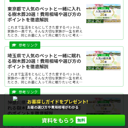
それぞれの特徴を分か...
東京都で人気のペットと一緒に入れ
る樹木葬20選！費用相場や選び方の
ポイントを徹底解説
これまで生活をともにしてきた愛するペットは、
家族の一員です。そんな大切な家族が一生を終え
たとき、同じお墓に入って共に眠りたいと考える
方は多いのではないでしょうか？今回は、ペット
と一緒に眠ることができる、東京都で人気の樹木
葬をランキング形式で...
埼玉県で人気のペットと一緒に眠れ
る樹木葬20選！費用相場や選び方の
ポイントを徹底解説
これまで生活をともにしてきた愛するペットは、
家族の一員です。そんな大切な家族が一生を終え
たとき、同じお墓に入って共に眠りたいと考える
方は多いのではないでしょうか？今回は、ペット
と一緒に眠ることができる、埼玉県で人気の樹木
葬をランキング形式で...
お墓探しガイドをプレゼント!
もれなく
神奈川県で人気のペットと一緒に入
全員に
れる樹木葬10選！費用相場や選び方
お墓の選び方や費用相場がわかる
のポイントを徹底解説
資料をもらう
無料
これまで生活をともにしてきた愛するペットは、
家族の一員です。そんな大切な家族が一生を終え