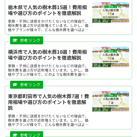
栃木県で人気の樹木葬15選！費用相
場や選び方のポイントを徹底解説
家族・子供に迷惑をかけたくないなどの理由で、
樹木葬を選ぶ方が近年増えています。しかし、価
格やプランが様々で、どんな樹木葬を選べばよい
か迷う方も多いですよね。今回は、栃木県で人気
の樹木葬を、ランキング形式にてご紹介します。
それぞれの特徴を分か...
横浜市で人気の樹木葬10選！費用相
場や選び方のポイントを徹底解説
家族・子供に迷惑をかけたくないなどの理由で、
樹木葬を選ぶ方が近年増えています。しかし、価
格やプランが様々で、どのような樹木葬を選べば
よいか迷う方も多いですよね。本記事では、横浜
市で人気の樹木葬を、ランキング形式にてご紹介
します。 それぞれの特徴を分かりやすくまとめて
いますので、ぜひ購入の際の参考にしてくださ
東京都町田市で人気の樹木葬7選！費
い。
用相場や選び方のポイントを徹底解
説
家族・子供に迷惑をかけたくないなどの理由で、
樹木葬を選ぶ方が近年増えています。しかし、価
格やプランが様々で、どんな樹木葬を選べばよい
か迷う方も多いですよね。今回は、町田市で人気
の樹木葬を、ランキング形式にてご紹介します。