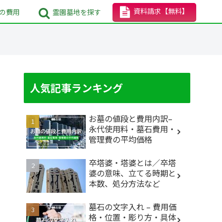
資料請求
【無料】
の
費用
霊園墓地
を探す
人気記事ランキング
お墓の値段と費用内訳–
永代使用料・墓石費用・
管理費の平均価格
卒塔婆・塔婆とは／卒塔
婆の意味、立てる時期と
本数、処分方法など
墓石の文字入れ – 費用価
格・位置・彫り方・具体