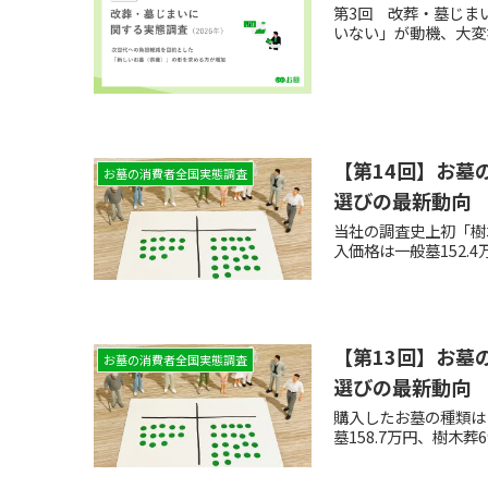
第3回 改葬・墓じま
いない」が動機、大変
【第14回】お墓
お墓の消費者全国実態調査
選びの最新動向
当社の調査史上初「樹
入価格は一般墓152.4
【第13回】お墓
お墓の消費者全国実態調査
選びの最新動向
購入したお墓の種類は
墓158.7万円、樹木葬6