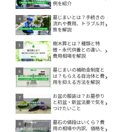
例を紹介
墓じまいとは？手続きの
流れや費用、トラブル対
策を解説
樹木葬とは？種類と特
徴・永代供養との違い、
費用相場を解説
墓じまいの補助金制度と
は？もらえる自治体と費
用を抑える方法を解説
お盆の服装は？お墓参り
と初盆・新盆法要で気を
つけたいこと
墓石の値段はいくら？費
用の相場や内訳、価格を