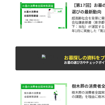
【第17回】お墓
お墓の消費者全国実態調査
選びの最新動向
超高齢社会を背景に需
会社鎌倉新書（東京都
下：当社）が運営する
年1月に実施した「第
しました。
もれなく
お墓探しの資料をプ
全員に
お墓の選び方やチェックポイ
樹木葬の消費者全
お墓の消費者全国実態調査
樹木葬の消費者全国実態
の課題」を理由に樹木