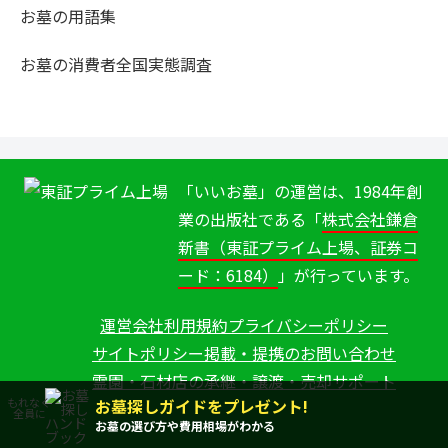
お墓の用語集
お墓の消費者全国実態調査
「いいお墓」の運営は、1984年創
業の出版社である「
株式会社鎌倉
新書（東証プライム上場、証券コ
ード：6184）
」が行っています。
運営会社
利用規約
プライバシーポリシー
サイトポリシー
掲載・提携のお問い合わせ
霊園・石材店の承継・譲渡・売却サポート
お墓探しガイドをプレゼント!
もれなく
全員に
お墓の選び方や費用相場がわかる