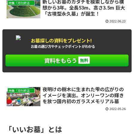
新しいお墓のカタチを模索しながら構
特集「月刊終活WEB」
想から3年。全長53m、高さ3.5m 巨大
「古墳型永久墓」が誕生！
2022.06.23
お墓探しの資料をプレゼント!
もれなく
全員に
お墓の選び方やチェックポイントがわかる
資料をもらう
無料
夜明けの樹木に生まれた雫の広がりの
特集「月刊終活WEB」
イメージを演出。オンリーワンの輝き
を放つ国内初のガラスメモリアル墓
2022.05.26
「いいお墓」とは