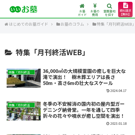
資料請求
お墓
お墓の
霊園墓地
【無料】
ガイド
費用
を探す
はじめてのお墓ガイド
お墓のコラム
特集「月刊終活WEB
特集「月刊終活WEB」
36,000㎡の大規模霊園の癒しを巨大な
特集「月刊終活WEB」
滝で演出！ 樹木葬エリアは長さ
50m・高さ6mの壮大なスケール
2024.04.17
冬季の不安解消の国内初の屋内型ガー
特集「月刊終活WEB」
デニング納骨堂。一年を通して四季
折々の花々や噴水が癒し空間を演出！
2023.01.18