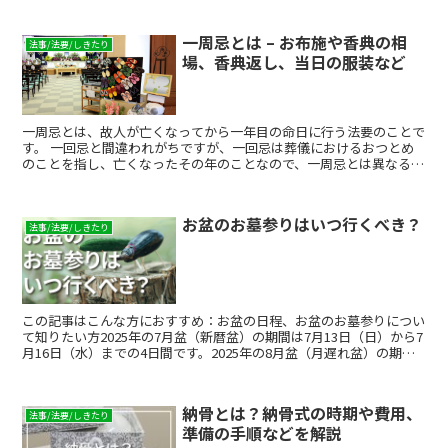
役割も果たしていたようです。今ではそのような意味合いは薄れてい
ますが、デザイン面でお墓の景観を良くすることができます。
一周忌とは – お布施や香典の相
法事/法要/しきたり
場、香典返し、当日の服装など
一周忌とは、故人が亡くなってから一年目の命日に行う法要のことで
す。 一回忌と間違われがちですが、一回忌は葬儀におけるおつとめ
のことを指し、亡くなったその年のことなので、一周忌とは異なるも
のです。 一周忌では、四十九日法要などと同じく、お供えに対する
引き出物や香典返し、案内状、僧侶へのお布施など、準備しなくては
いけないものが数多くあります。四十九日と比べると時間的な余裕は
お盆のお墓参りはいつ行くべき？
ありますが、参列者の都合を考えて1カ月以上前に案内を送付するな
法事/法要/しきたり
ど、早めの準備が肝心です。 ここでは、一周忌を迎えるにあたって
必要な準備や費用、お布施、香典・香典返し・引き出物の相場、また
法要に招かれた時の服装やマナーについてご紹介します。
この記事はこんな方におすすめ：お盆の日程、お盆のお墓参りについ
て知りたい方2025年の7月盆（新暦盆）の期間は7月13日（日）から7
月16日（水）までの4日間です。2025年の8月盆（月遅れ盆）の期間
は8月13日（水）から8月16日（土）ま...
納骨とは？納骨式の時期や費用、
法事/法要/しきたり
準備の手順などを解説