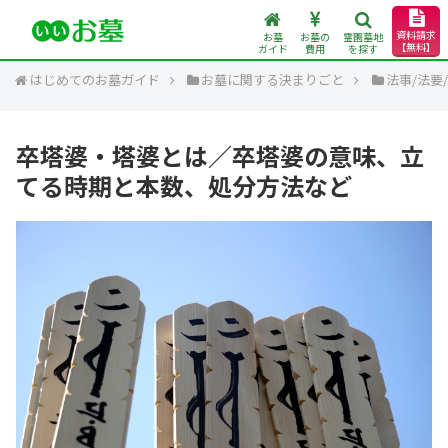
資料請求
お墓
お墓の
霊園墓地
【無料】
ガイド
費用
を探す
はじめてのお墓ガイド
お墓に関する決まりごと
法事/法要
卒塔婆・塔婆とは／卒塔婆の意味、立
てる時期と本数、処分方法など