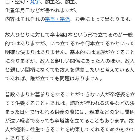
目・聖句・
梵字
、願主名、願主、
供養年月日などが書かれますが、
内容はそれぞれの
宗旨・宗派
、お寺によって異なります。
故人ひとりに対して卒塔婆
1
本という形で立てるのが一般
的ではありますが、いつ立てるかや何本立てるかといった
明確な決まりはありません。基本的には遺族が立てること
になりますが、故人と親しい関係にあった人のほか、故人
と親しい間柄になくても故人を供養したいと考えている人
であれば、誰が立てても問題はありません。
普段あまりお墓参りをすることができない人が卒塔婆を立
てて供養することもあれば、読経が行われる法要などの決
まった日程で行われる供養の際には、親戚などの少し間柄
が遠い縁者であっても卒塔婆を立てることもあります。故
人が極楽に往生できることを約束してくれるためのもので
もあります。