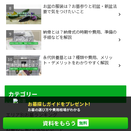
お盆の服装は？お墓参りと初盆・新盆法
要で気をつけたいこと
納骨とは？納骨式の時期や費用、準備の
手順などを解説
永代供養墓とは？種類や費用、メリッ
ト・デメリットをわかりやすく解説
カテゴリー
お墓探しガイドをプレゼント!
もれなく
全員に
お墓の選び方や費用相場がわかる
エリア別お墓ランキング
資料をもらう
無料
お墓のご案内/現地レポート