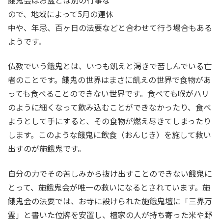
ので、地域によって5月の連休
中や、年忌、百ヶ日の法要などと合わせて行う場合もある
ようです。
仏教でいう餓鬼とは、いつも飢えと渇きで苦しんでいる亡
者のことです。餓鬼の世界はまさに飢えの世界で食物があ
っても食べることのできない世界です。食べても喉がハリ
のように細くなって飲み込むことができなかったり、食べ
ようとして手にすると、その食物が燃え尽きてしまったり
します。このような餓鬼に飲食（おんじき）を施して救い
出すのが施餓鬼です。
自分の力でその苦しみから抜け出すことのできない餓鬼に
とって、施餓鬼会が唯一の救いになるとされています。施
餓鬼会の法要では、お寺に設けられた施餓鬼壇に「三界万
霊」と書いた位牌を安置し、檀家の人が持ち寄った米や野