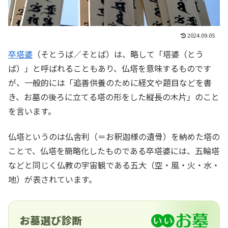
2024.09.05
卒塔婆
（そとうば／そとば）は、略して「塔婆（とう
ば）」と呼ばれることもあり、仏塔を意味するものです
が、一般的には「追善供養のために経文や題目などを書
き、お墓の後ろに立てる塔の形をした縦長の木片」のこと
を言います。
仏塔というのは仏舎利（＝お釈迦様の遺骨）を納めた塔の
ことで、仏塔を簡略化したものである卒塔婆には、五輪塔
などと同じく仏教の宇宙観である五大（空・風・火・水・
地）が表されています。
お墓選び診断