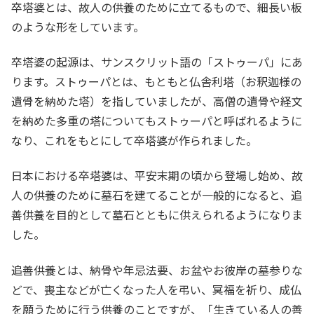
卒塔婆とは、故人の供養のために立てるもので、細長い板
のような形をしています。
卒塔婆の起源は、サンスクリット語の「ストゥーパ」にあ
ります。ストゥーパとは、もともと仏舎利塔（お釈迦様の
遺骨を納めた塔）を指していましたが、高僧の遺骨や経文
を納めた多重の塔についてもストゥーパと呼ばれるように
なり、これをもとにして卒塔婆が作られました。
日本における卒塔婆は、平安末期の頃から登場し始め、故
人の供養のために墓石を建てることが一般的になると、追
善供養を目的として墓石とともに供えられるようになりま
した。
追善供養とは、納骨や年忌法要、お盆やお彼岸の墓参りな
どで、喪主などが亡くなった人を弔い、冥福を祈り、成仏
を願うために行う供養のことですが、「生きている人の善