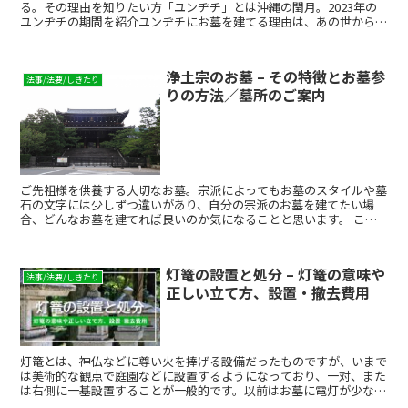
る。その理由を知りたい方「ユンヂチ」とは沖縄の閏月。2023年の
ユンヂチの期間を紹介ユンヂチにお墓を建てる理由は、あの世から見
えない月だからユンヂチはお墓のリフォームや墓じまいにも...
浄土宗のお墓 – その特徴とお墓参
法事/法要/しきたり
りの方法／墓所のご案内
ご先祖様を供養する大切なお墓。宗派によってもお墓のスタイルや墓
石の文字には少しずつ違いがあり、自分の宗派のお墓を建てたい場
合、どんなお墓を建てれば良いのか気になることと思います。 ここ
では浄土宗のお墓の探し方、墓石に刻む文字や形などの特徴、納骨や
お墓参りの仕方、それに伴う注意事項などをご説明します。
灯篭の設置と処分 – 灯篭の意味や
法事/法要/しきたり
正しい立て方、設置・撤去費用
灯篭とは、神仏などに尊い火を捧げる設備だったものですが、いまで
は美術的な観点で庭園などに設置するようになっており、一対、また
は右側に一基設置することが一般的です。以前はお墓に電灯が少なか
ったため、灯篭は供養の目的だけでなく迷わないための目印としての