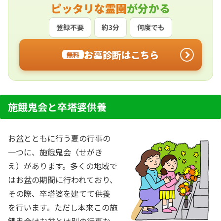
ピッタリな霊園
が分かる
登録不要
約3分
何度でも
お墓診断はこちら
無料
施餓鬼会と卒塔婆供養
お盆とともに行う夏の行事の
一つに、施餓鬼会（せがき
え）があります。多くの地域で
はお盆の期間に行われており、
その際、卒塔婆を建てて供養
を行います。ただし本来この施
餓鬼会はお盆とは別の行事な