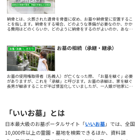
納骨とは、火葬された遺骨を骨壺に収め、お墓や納骨堂に安置するこ
とを指します。納骨をする場合、どのような準備が必要なのか、かか
る費用はどのくらいか、どのように納骨をするのがよいのか、あなた
はご存知でしょうか？ ここでは納骨をする時の予約や埋葬許可証な
どの手続き方法、お布施など納骨にかかる費用についてご紹介しま
す。また納骨法要までの準備、実際の納骨式の進め方、費用の負担を
お墓の相続（承継・継承）
抑える永代供養のほか、納骨法要に呼ぶ人、服装などのマナー、お香
法事/法要/しきたり
典・御供物料、持ち物についても解説します。納骨をスムーズに取り
行うためにも、事前に知っておくとよいことをひとつずつお伝えしま
す。
お墓の使用権取得者（名義人）が亡くなった際、「お墓を継ぐ」必要
がありますが、これを「承継」と呼びます。お墓の承継は、家を継ぐ
長男が継承することが半ば慣習化していましたが、一人娘が他家に嫁
いでしまったケースや、子供のいない場合など、核家族化の進む現代
の社会背景とともに、親族間で承継することが困難な事例が増えてき
ています。 ただ、親族に「承継者がいない」ということで、お墓が
なくなってしまうということではありません。
「いいお墓」とは
日本最大級のお墓ポータルサイト「
いいお墓
」では、全国
10,000件以上の霊園・墓地を検索できるほか、資料請