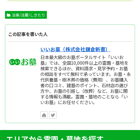
法事/法要/しきたり
この記事を書いた人
いいお墓（株式会社鎌倉新書）
日本最大級のお墓ポータルサイト「いいお
墓」では、全国10,000件以上の霊園・墓地を
検索できるほか、資料請求・見学予約・お墓
の相談をすべて無料で承っています。お墓・永
代供養墓・樹木葬の価格（費用）、お墓購入
者の口コミ、建墓のポイント、石材店の選び
方や、お墓の引越し（改葬）など、お墓に関
する情報も満載。霊園・墓地のことなら「い
いお墓」にお任せください。
エリアから霊園・墓地を探す