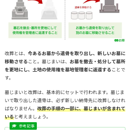
改葬とは、
今あるお墓から遺骨を取り出し、新しいお墓に
移動させる
こと。墓じまいは、
お墓を撤去・処分して墓所
を更地にし、土地の使用権を墓地管理者に返還する
ことで
す。
墓じまいと改葬は、基本的にセットで行われます。墓じま
いで取り出した遺骨は、必ず新しい納骨先に改葬しなけれ
ばなりません。
改葬の手順の一部に、墓じまいが含まれて
いる
と考えましょう。