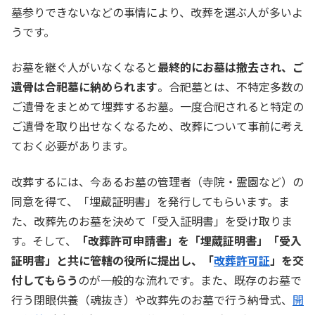
墓参りできないなどの事情により、改葬を選ぶ人が多いよ
うです。
お墓を継ぐ人がいなくなると
最終的にお墓は撤去され、ご
遺骨は合祀墓に納められます
。合祀墓とは、不特定多数の
ご遺骨をまとめて埋葬するお墓。一度合祀されると特定の
ご遺骨を取り出せなくなるため、改葬について事前に考え
ておく必要があります。
改葬するには、今あるお墓の管理者（寺院・霊園など）の
同意を得て、「埋蔵証明書」を発行してもらいます。ま
た、改葬先のお墓を決めて「受入証明書」を受け取りま
す。そして、
「改葬許可申請書」を「埋蔵証明書」「受入
証明書」と共に管轄の役所に提出し、「
改葬許可証
」を交
付してもらう
のが一般的な流れです。また、既存のお墓で
行う閉眼供養（魂抜き）や改葬先のお墓で行う納骨式、
開