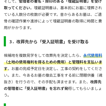
そして、
管理者の署名・捺印のある「埋蔵証明書」を受け
取ってください
。埋蔵証明書は、基本的にお墓に埋葬され
ている人数分の枚数が必要です。昔からあるお墓は、ご遺
骨の確認作業や進捗によって埋蔵証明書の取得に時間と費
用がかかります。
3．改葬先から「受入証明書」を受け取る
候補地を複数見学をして改葬先を決定したら、
永代使用料
（土地の使用権利を得るための費用）と管理料を支払いま
す
。お墓の完成予定日を決定し、工事の契約をしてくださ
い。また、今あるお墓の撤去工事をする前に閉眼供養（魂
抜き）を行うので、その手配も済ませます。また、
改葬先
の管理者に「受入証明書」を忘れず発行
してもらいましょ
う。