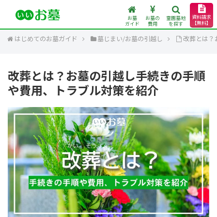
資料請求
お墓
お墓の
霊園墓地
【無料】
ガイド
費用
を探す
はじめてのお墓ガイド
墓じまい/お墓の引越し
改葬とは？
改葬とは？お墓の引越し手続きの手順
や費用、トラブル対策を紹介