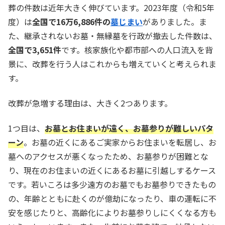
葬の件数は近年大きく伸びています。2023年度（令和5年
度）は
全国で16万6,886件の
墓じまい
がありました。ま
た、継承されないお墓・無縁墓を行政が撤去した件数は、
全国で3,651件
です。核家族化や都市部への人口流入を背
景に、改葬を行う人はこれからも増えていくと考えられま
す。
改葬が急増する理由は、大きく2つあります。
1つ目は、
お墓とお住まいが遠く、お墓参りが難しいパタ
ーン
。お墓の近くにあるご実家からお住まいを転居し、お
墓へのアクセスが悪くなったため、お墓参りが困難とな
り、現在のお住まいの近くにあるお墓に引越しするケース
です。若いころは多少遠方のお墓でもお墓参りできたもの
の、年齢とともに赴くのが億劫になったり、車の運転に不
安を感じたりと、高齢化によりお墓参りしにくくなる方も