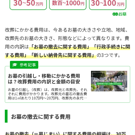
改葬にかかる費用は、今あるお墓の大きさや立地、地域、
改葬先のお墓の大きさ、形態などによって異なります。費
用の内訳は
「お墓の撤去に関する費用」「行政手続きに関
する費用」「新しい納骨先に関する費用」
の3つです。
お墓の引越し・移動にかかる費用
は？改葬費用の内訳と金額の目安
お墓の引越し（改葬）は、改葬元と改葬先、それ
ぞれに費用がかかります。改葬元の墓石の撤去費
用は1㎡あたり10万円～20万円、改葬先の永代使
用料は58.9万円、墓石代は100万円～200万円が
相場です。ここでは改葬にかかる費用の内訳と相
場を紹介します。
お墓の撤去に関する費用
お墓の撤去（＝墓じまい）に関する費用の相場は、30万