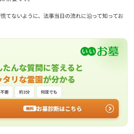
が慌てないように、法事当日の流れに沿って知ってお
んたんな質問に答えると
ッタリな霊園
が分かる
録不要
約3分
何度でも
お墓診断はこちら
無料