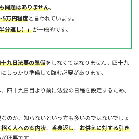
も問題はありません
。
～5万円程度
と言われています。
半分返し）」
が一般的です。
四十九日法要の準備
をしなくてはなりません。四十九
前にしっかり準備して臨む必要があります。
し、四十九日目より前に法要の日程を設定するため、
要なのか、知らないという方も多いのではないでしょ
、
招く人への案内状
、
香典返し
、
お供えに対する引き
備が肝要です。