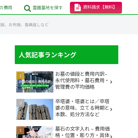
資料請求
【無料】
の
費用
霊園墓地
を探す
服装、お布施、香典返しなど
人気記事ランキング
お墓の値段と費用内訳–
永代使用料・墓石費用・
管理費の平均価格
卒塔婆・塔婆とは／卒塔
婆の意味、立てる時期と
本数、処分方法など
墓石の文字入れ – 費用価
格・位置・彫り方・具体