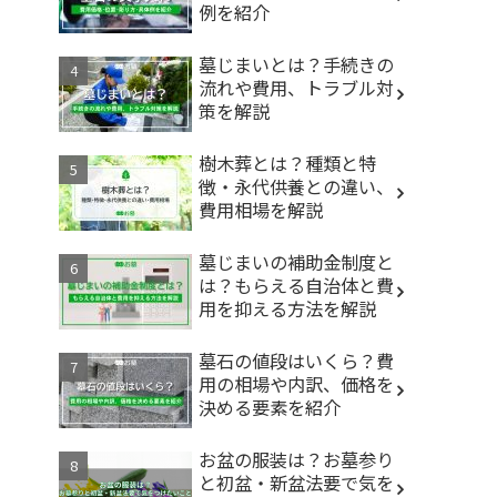
例を紹介
墓じまいとは？手続きの
流れや費用、トラブル対
策を解説
樹木葬とは？種類と特
徴・永代供養との違い、
費用相場を解説
墓じまいの補助金制度と
は？もらえる自治体と費
用を抑える方法を解説
墓石の値段はいくら？費
用の相場や内訳、価格を
決める要素を紹介
お盆の服装は？お墓参り
と初盆・新盆法要で気を