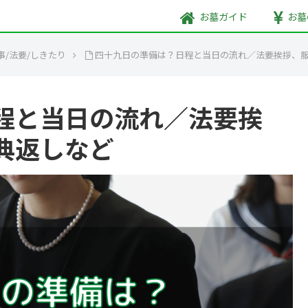
お墓
ガイド
お墓
事/法要/しきたり
四十九日の準備は？日程と当日の流れ／法要挨拶、
程と当日の流れ／法要挨
典返しなど