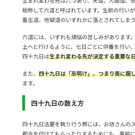
生まれ変わる先は六つあり、天道、人間道、
総称して六道と呼ばれています。生前の行い
畜生道、地獄道のいずれかに落とされてしま
六道には、いずれも煩悩の苦しみがあります
土へと行けるように、七日ごとに供養を行い
四十九日は
生まれ変わる先が決定する
重要な
また、
四十九日は「忌明け」、つまり喪に服
ます。
四十九日の数え方
四十九日法要を執り行う際には、お坊さんの
都合を付けてもらったりするためにも、事前