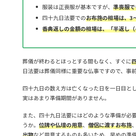
服装は正喪服が基本ですが、
準喪服で
四十九日法要での
お布施の相場は、3
香典返しの金額の相場は、「半返し（
葬儀が終わるとほっとする間もなく、すぐに
日法要は葬儀同様に重要な仏事ですので、事
四十九日の数え方は亡くなった日を一日目と
実はあまり準備期間がありません。
また、四十九日法要にはどのような準備が必
うか。
位牌や仏壇の用意
、
僧侶に渡すお布施
出物
など用意するものも多いため、早めの準