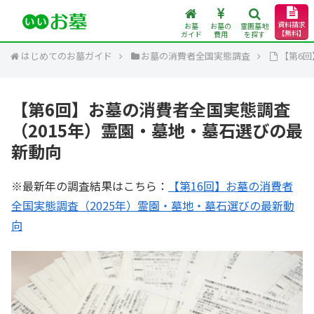
資料請求
お墓
お墓の
霊園墓地
【無料】
ガイド
費用
を探す
はじめてのお墓ガイド
お墓の消費者全国実態調査
【第6
【第6回】お墓の消費者全国実態調査
（2015年）霊園・墓地・墓石選びの最
新動向
※最新年の調査結果はこちら：
【第16回】お墓の消費者
全国実態調査（2025年）霊園・墓地・墓石選びの最新動
向