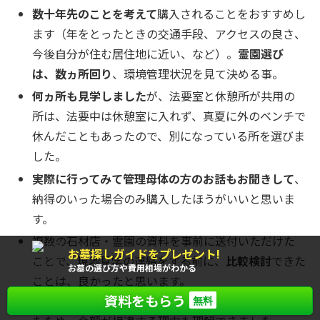
数十年先のことを考えて
購入されることをおすすめし
ます（年をとったときの交通手段、アクセスの良さ、
今後自分が住む居住地に近い、など）。
霊園選び
は、数ヵ所回り
、環境管理状況を見て決める事。
何ヵ所も見学しました
が、法要室と休憩所が共用の
所は、法要中は休憩室に入れず、真夏に外のベンチで
休んだこともあったので、別になっている所を選びま
した。
実際に行ってみて管理母体の方のお話もお聞きして
、
納得のいった場合のみ購入したほうがいいと思いま
す。
複数の石材店・霊園の資料を事前に送付いただけた
お墓探しガイドをプレゼント!
もれなく
ことで、現地見学の連絡をする前に、
比較検討
できた
全員に
お墓の選び方や費用相場がわかる
ことは、良かったと思います。
資料をもらう
実際には、
現地を見て説明を聞き
、広さを実感でき
無料