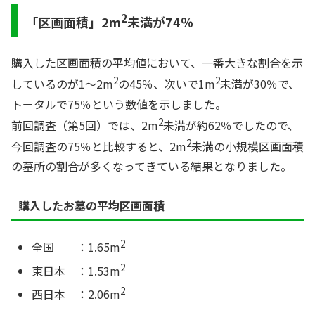
2
「区画面積」2m
未満が74％
購入した区画面積の平均値において、一番大きな割合を示
2
2
しているのが1～2m
の45％、次いで1m
未満が30％で、
トータルで75％という数値を示しました。
2
前回調査（第5回）では、2m
未満が約62％でしたので、
2
今回調査の75％と比較すると、2m
未満の小規模区画面積
の墓所の割合が多くなってきている結果となりました。
購入したお墓の平均区画面積
2
全国 ：1.65m
2
東日本 ：1.53m
2
西日本 ：2.06m