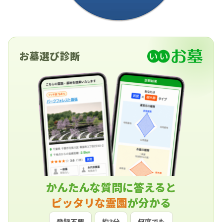
お墓選び診断
かんたんな質問に答えると
ピッタリな霊園
が分かる
登録不要
約3分
何度でも