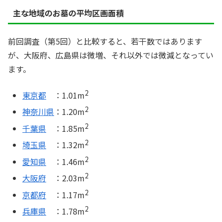
主な地域のお墓の平均区画面積
前回調査（第5回）と比較すると、若干数ではあります
が、大阪府、広島県は微増、それ以外では微減となってい
ます。
2
東京都
：1.01m
2
神奈川県
：1.20m
2
千葉県
：1.85m
2
埼玉県
：1.32m
2
愛知県
：1.46m
2
大阪府
：2.03m
2
京都府
：1.17m
2
兵庫県
：1.78m