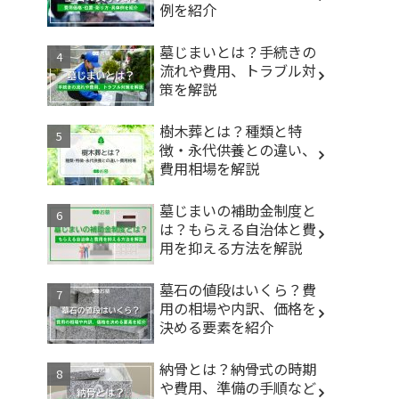
例を紹介
墓じまいとは？手続きの
流れや費用、トラブル対
策を解説
樹木葬とは？種類と特
徴・永代供養との違い、
費用相場を解説
墓じまいの補助金制度と
は？もらえる自治体と費
用を抑える方法を解説
墓石の値段はいくら？費
用の相場や内訳、価格を
決める要素を紹介
納骨とは？納骨式の時期
や費用、準備の手順など