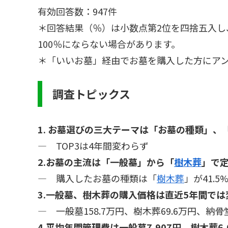
有効回答数：947件
＊回答結果（％）は小数点第2位を四捨五入し
100％にならない場合があります。
＊「いいお墓」経由でお墓を購入した方にア
調査トピックス
1. お墓選びの三大テーマは「お墓の種類」
― TOP3は4年間変わらず
2.お墓の主流は「一般墓」から「
樹木葬
」で
― 購入したお墓の種類は「
樹木葬
」が41.
3.一般墓、樹木葬の購入価格は直近5年間で
― 一般墓158.7万円、樹木葬69.6万円、納骨堂
4.平均年間管理費は一般墓7,907円、樹木葬6,0