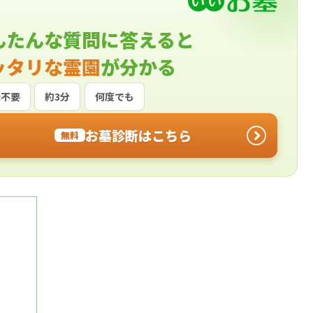
んたんな質問に答えると
ッタリな霊園
が分かる
録不要
約3分
何度でも
お墓診断はこちら
無料