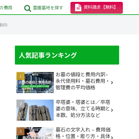
資料請求
【無料】
の
費用
霊園墓地
を探す
動向
人気記事ランキング
お墓の値段と費用内訳–
永代使用料・墓石費用・
管理費の平均価格
卒塔婆・塔婆とは／卒塔
婆の意味、立てる時期と
本数、処分方法など
墓石の文字入れ – 費用価
格・位置・彫り方・具体