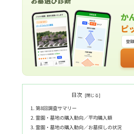
お墓選び診断
か
ピ
登
目次
第8回調査サマリー
霊園・墓地の購入動向／平均購入額
霊園・墓地の購入動向／お墓探しの状況