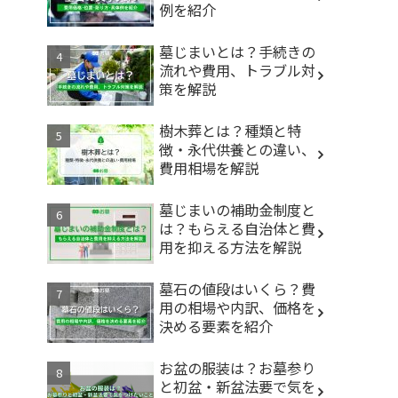
例を紹介
墓じまいとは？手続きの
流れや費用、トラブル対
策を解説
樹木葬とは？種類と特
徴・永代供養との違い、
費用相場を解説
墓じまいの補助金制度と
は？もらえる自治体と費
用を抑える方法を解説
墓石の値段はいくら？費
用の相場や内訳、価格を
決める要素を紹介
お盆の服装は？お墓参り
と初盆・新盆法要で気を