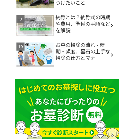
つけたいこと
納骨とは？納骨式の時期
や費用、準備の手順など
を解説
お墓の掃除の流れ - 時
期・頻度、墓石の上手な
掃除の仕方とマナー