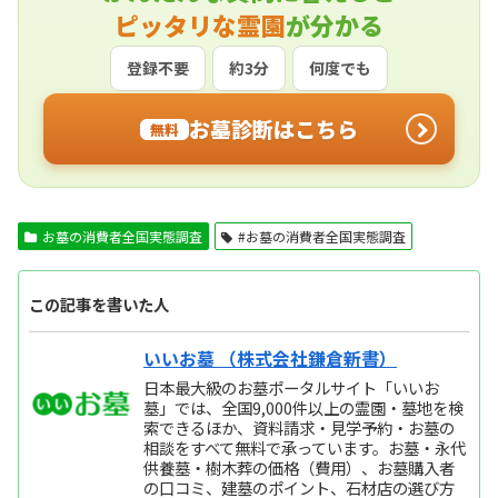
ピッタリな霊園
が分かる
登録不要
約3分
何度でも
お墓診断はこちら
無料
お墓の消費者全国実態調査
#お墓の消費者全国実態調査
この記事を書いた人
いいお墓 （株式会社鎌倉新書）
日本最大級のお墓ポータルサイト「いいお
墓」では、全国9,000件以上の霊園・墓地を検
索できるほか、資料請求・見学予約・お墓の
相談をすべて無料で承っています。お墓・永代
供養墓・樹木葬の価格（費用）、お墓購入者
の口コミ、建墓のポイント、石材店の選び方