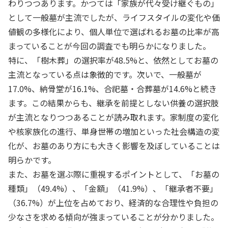
わりつつあります。かつては「家族が代々受け継ぐもの」
として一般墓が主流でしたが、ライフスタイルの変化や価
値観の多様化により、個人単位で選ばれるお墓の比率が高
まっていることが今回の調査でも明らかになりました。
特に、「樹木葬」の選択率が48.5%と、依然としてお墓の
主流となっている点は象徴的です。次いで、一般墓が
17.0%、納骨堂が16.1%、合祀墓・合葬墓が14.6%と続き
ます。この結果からも、継承を前提としない供養の選択肢
が主流となりつつあることが読み取れます。家制度の変化
や核家族化の進行、単身世帯の増加といった社会構造の変
化が、お墓のあり方にも大きく影響を及ぼしていることは
明らかです。
また、お墓を選ぶ際に重視するポイントとして、「お墓の
種類」（49.4%）、「金額」（41.9%）、「継承者不要」
（36.7%）が上位を占めており、経済的な合理性や負担の
少なさを求める傾向が強まっていることが分かりました。