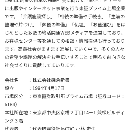
1984年創業の日本の高齢社会に向けた「終活」をテーマ
に出版やインターネット事業を行う東証プライム上場企業
です。「介護施設探し」「相続の準備や手続き」「生前の
整理や片づけ」「葬儀の準備」「仏壇」「お墓選び」をは
じめとした多数の終活関連WEBメディアを運営しており、
お客様センター等を通しての相談・情報提供も行っており
ます。高齢社会がますます進展していく中で、多くの人々
の希望や課題の解決をお手伝いすることで明るく前向きな
社会づくりに貢献してまいります。
会社名 ：株式会社鎌倉新書
設立 ：1984年4月17日
市場区分 ：東京証券取引所プライム市場（証券コード：
6184）
本社所在地：東京都中央区京橋２丁目14－1 兼松ビルディ
ング３階
代表者 ：代表取締役社長COO 小林 史生