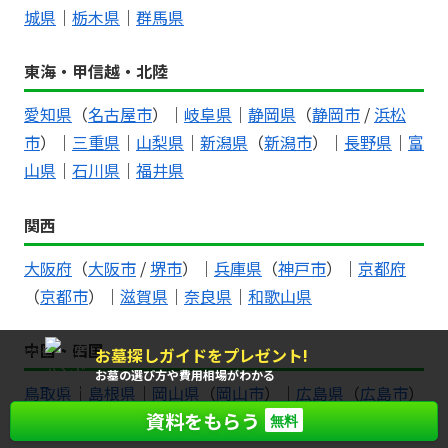
城県
｜
栃木県
｜
群馬県
東海・甲信越・北陸
愛知県
（
名古屋市
）｜
岐阜県
｜
静岡県
（
静岡市
/
浜松
市
）｜
三重県
｜
山梨県
｜
新潟県
（
新潟市
）｜
長野県
｜
富
山県
｜
石川県
｜
福井県
関西
大阪府
（
大阪市
/
堺市
）｜
兵庫県
（
神戸市
）｜
京都府
（
京都市
）｜
滋賀県
｜
奈良県
｜
和歌山県
中国・四国
お墓探しガイドをプレゼント!
もれなく
全員に
お墓の選び方や費用相場がわかる
鳥取県
｜
島根県
｜
岡山県
（
岡山市
）｜
広島県
（
広島市
）
資料をもらう
｜
山口県
｜
徳島県
｜
香川県
｜
愛媛県
｜
高知県
無料