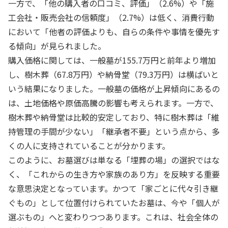
一方で、「他の購入者の口コミ、評価」（2.6%）や「施
工会社・販売会社の信頼度」（2.7%）は低く、消費行動
において「他者の評価よりも、自らの条件や事情を優先す
る傾向」が見られました。
購入価格に関しては、一般墓が155.7万円と前年より増加
し、樹木葬（67.8万円）や納骨堂（79.3万円）は横ばいと
いう結果になりました。一般墓の価格が上昇傾向にあるの
は、土地価格や原価高騰の影響も考えられます。一方で、
樹木葬や納骨堂は比較的安定しており、特に樹木葬は「維
持管理の手間が少ない」「継承者不要」という点から、多
くの人に支持されていることが分かります。
このように、お墓選びは単なる「埋葬の場」の選択ではな
く、「これからの生き方や家族のあり方」を反映する重要
な意思決定となっています。かつて「家ごとに代々引き継
ぐもの」として位置付けられていたお墓は、今や「個人が
選ぶもの」へと変わりつつあります。これは、社会全体の