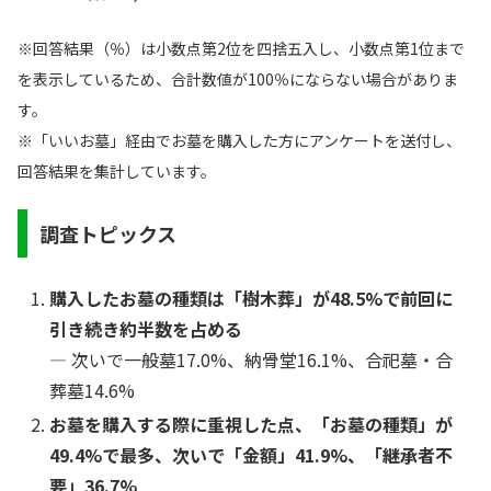
※回答結果（％）は小数点第2位を四捨五入し、小数点第1位まで
を表示しているため、合計数値が100％にならない場合がありま
す。
※「いいお墓」経由でお墓を購入した方にアンケートを送付し、
回答結果を集計しています。
調査トピックス
購入したお墓の種類は「樹木葬」が48.5%で前回に
引き続き約半数を占める
― 次いで一般墓17.0%、納骨堂16.1%、合祀墓・合
葬墓14.6%
お墓を購入する際に重視した点、「お墓の種類」が
49.4%で最多、次いで「金額」41.9%、「継承者不
要」36.7%