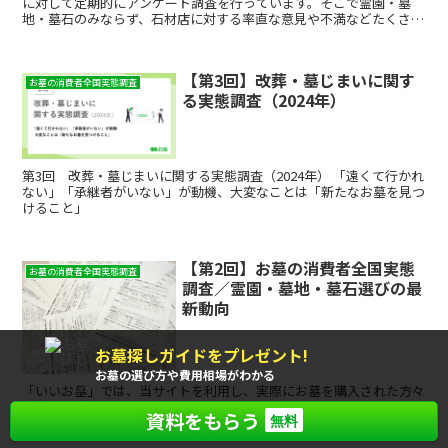
に対して定期的にアンケート調査を行っています。そこで霊園・墓
地・墓石のみならず、石材店に対する率直な意見や不満などたくさん
の声をいただき、それらの一部を集計したものを「お墓の消費者全国
実態調査」として公開しています。
【第3回】改葬・墓じまいに関す
お墓の消費者全国実態調査
る実態調査（2024年）
第3回 改葬・墓じまいに関する実態調査（2024年） 「遠くて行かれ
ない」「承継者がいない」が動機、大変なことは「新たなお墓を見つ
けること」
【第2回】お墓の消費者全国実態
お墓の消費者全国実態調査
調査／霊園・墓地・墓石選びの最
新動向
お墓探しガイドをプレゼント!
もれなく
全員に
お墓の選び方や費用相場がわかる
「いいお墓」では、当サイトを利用し、実際にお墓を購入された方々
に対して定期的にアンケート調査を行っています。そこで霊園・墓
資料をもらう
無料
地・墓石のみならず、石材店に対する率直な意見や不満などたくさん
の声をいただき、それらの一部を集計したものを「お墓の消費者全国