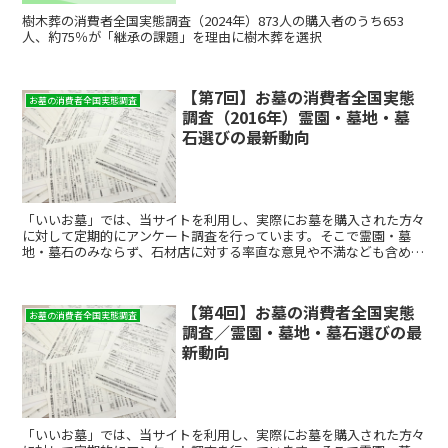
樹木葬の消費者全国実態調査（2024年）873人の購入者のうち653
人、約75％が「継承の課題」を理由に樹木葬を選択
【第7回】お墓の消費者全国実態
お墓の消費者全国実態調査
調査（2016年）霊園・墓地・墓
石選びの最新動向
「いいお墓」では、当サイトを利用し、実際にお墓を購入された方々
に対して定期的にアンケート調査を行っています。そこで霊園・墓
地・墓石のみならず、石材店に対する率直な意見や不満なども含め、
たくさんの声をいただき、それらの一部を集計したものを「お墓の消
費者全国実態調査」として公開しています。
【第4回】お墓の消費者全国実態
お墓の消費者全国実態調査
調査／霊園・墓地・墓石選びの最
新動向
「いいお墓」では、当サイトを利用し、実際にお墓を購入された方々