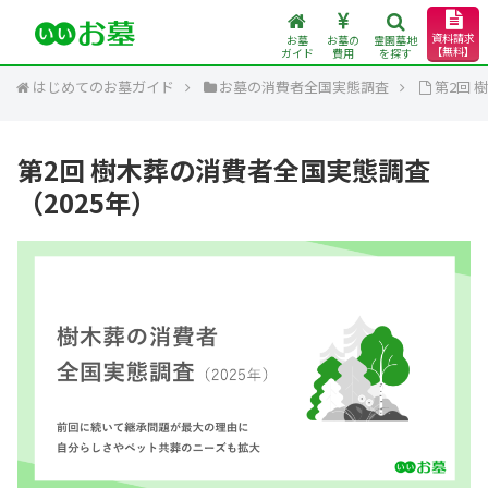
資料請求
お墓
お墓の
霊園墓地
【無料】
ガイド
費用
を探す
はじめてのお墓ガイド
お墓の消費者全国実態調査
第2回 
第2回 樹木葬の消費者全国実態調査
（2025年）