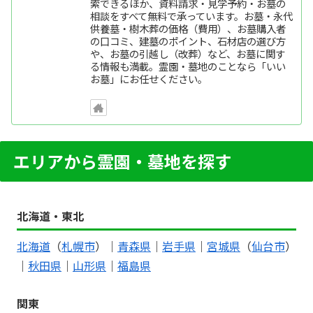
索できるほか、資料請求・見学予約・お墓の
相談をすべて無料で承っています。お墓・永代
供養墓・樹木葬の価格（費用）、お墓購入者
の口コミ、建墓のポイント、石材店の選び方
や、お墓の引越し（改葬）など、お墓に関す
る情報も満載。霊園・墓地のことなら「いい
お墓」にお任せください。
エリアから霊園・墓地を探す
北海道・東北
北海道
（
札幌市
）｜
青森県
｜
岩手県
｜
宮城県
（
仙台市
）
｜
秋田県
｜
山形県
｜
福島県
関東