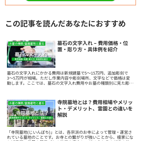
この記事を読んだあなたにおすすめ
墓石の文字入れ – 費用価格・位
お墓の種類/霊園墓地と墓石
置・彫り方・具体例を紹介
墓石の文字入れにかかる費用は新規建墓で5〜15万円、追加彫刻で
3〜5万円が相場。ただし作業内容や彫刻場所、文字などで価格は変
動します。ここでは、墓石の文字入れ費用やお墓の種類別に見た彫刻
の場所、文字の例などを紹介します。
寺院墓地とは？費用相場やメリッ
お墓の種類/霊園墓地と墓石
ト・デメリット、霊園との違いを
解説
「寺院墓地(じいんぼち)」とは、各宗派のお寺によって管理・運営さ
れている墓地のことです。お寺との繋がりが強いことから、檀家にな