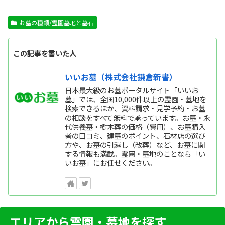
お墓の種類/霊園墓地と墓石
この記事を書いた人
いいお墓（株式会社鎌倉新書）
日本最大級のお墓ポータルサイト「いいお
墓」では、全国10,000件以上の霊園・墓地を
検索できるほか、資料請求・見学予約・お墓
の相談をすべて無料で承っています。お墓・永
代供養墓・樹木葬の価格（費用）、お墓購入
者の口コミ、建墓のポイント、石材店の選び
方や、お墓の引越し（改葬）など、お墓に関
する情報も満載。霊園・墓地のことなら「い
いお墓」にお任せください。
エリアから霊園・墓地を探す