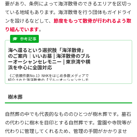
要があり、条例によって海洋散骨のできるエリアを区切っ
ている地域もあります。海洋散骨を行う団体もガイドライ
ンを設けるなどして、
節度をもって散骨が行われるよう取
り組んでいます
。
海へ還るという選択肢「海洋散骨」
のご案内｜いいお墓 | 海洋散骨のブル
ーオーシャンセレモニー | 東京湾や横
浜を中心に全国対応
《ご依頼件数No.1》NHKをはじめ多数メディアで
紹介された海洋散骨の【ブルーオーシャンセレモ
ニー】チャーター散骨、合同散骨、代行散骨など
累計6,000件以上の実績。粉骨も自社の粉骨室で
お客様立ち合いのもと実施。心を込めてお手伝
樹木葬
い。
自然葬の中でも代表的なもののひとつが樹木葬です。墓石
の代わりに樹木を目印とする自然葬です。霊園や寺院等が
代わりに管理してくれるため、管理の手間がかかりませ