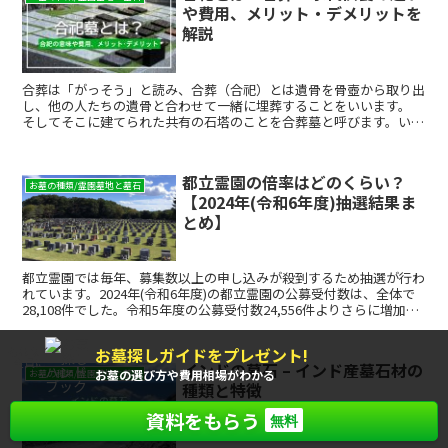
や費用、メリット・デメリットを
解説
合葬は「がっそう」と読み、合葬（合祀）とは遺骨を骨壺から取り出
し、他の人たちの遺骨と合わせて一緒に埋葬することをいいます。
そしてそこに建てられた共有の石塔のことを合葬墓と呼びます。いろ
いろな理由でお墓を建てることができない人や、お墓を閉じる墓じま
いをする人なども利用します。 合葬墓や合祀墓は寺院が運営するほ
かに民営や公営もあり、その管理もさまざまです。合葬はお墓の管理
都立霊園の倍率はどのくらい？
を霊園側にお願いできるほか、個人でお墓を建てるより費用が安く済
お墓の種類/霊園墓地と墓石
【2024年(令和6年度)抽選結果ま
むなどメリットが多く、近年注目されています。 今回は合葬の種類
や費用、メリットやデメリット、また、永代供養との違いなどについ
とめ】
て詳しくご紹介いたします。お墓探しの参考にしてください。
都立霊園では毎年、募集数以上の申し込みが殺到するため抽選が行わ
れています。2024年(令和6年度)の都立霊園の公募受付数は、全体で
28,108件でした。令和5年度の公募受付数24,556件よりさらに増加し
ています。また、倍率は例年通り高く、...
お墓探しガイドをプレゼント!
もれなく
全員に
インドの墓石 – インド産墓石材の
お墓の選び方や費用相場がわかる
お墓の種類/霊園墓地と墓石
種類と特徴
資料をもらう
無料