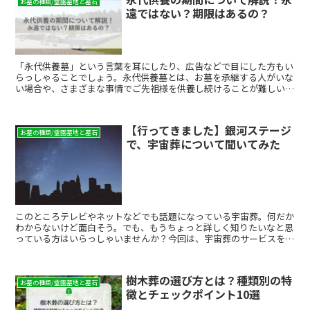
お墓の種類/霊園墓地と墓石
遠ではない？期限はあるの？
「永代供養墓」という言葉を耳にしたり、広告などで目にした方もい
らっしゃることでしょう。永代供養墓とは、お墓を承継する人がいな
い場合や、さまざまな事情でご先祖様を供養し続けることが難しい場
合に、寺院や霊園などが遺族に代わって管理・供養し続けて...
【行ってきました】銀河ステージ
お墓の種類/霊園墓地と墓石
で、宇宙葬について聞いてみた
このところテレビやネットなどでも話題になっている宇宙葬。何だか
わからないけど面白そう。でも、もうちょっと詳しく知りたいなと思
っている方はいらっしゃいませんか？今回は、宇宙葬のサービスを提
供している株式会社銀河ステージ（大阪本社：大阪府大阪市...
樹木葬の選び方とは？種類別の特
お墓の種類/霊園墓地と墓石
徴とチェックポイント10選