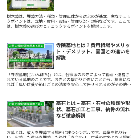
樹木葬は、埋葬方法・種類・管理母体から選ぶのが基本。主なチェッ
クポイントは、立地・費用・設備・管理状況・規約などです。ここで
は、樹木葬の選び方とチェックするポイントを解説します。
寺院墓地とは？費用相場やメリッ
お墓の種類/霊園墓地と墓石
ト・デメリット、霊園との違いを
解説
「寺院墓地(じいんぼち)」とは、各宗派のお寺によって管理・運営さ
れている墓地のことです。お寺との繋がりが強いことから、檀家にな
れば手厚い供養や節目ごとの法要を安心して任せられるのがその他の
霊園との違いですが、気になるのは管理費や、そういった費用に関す
るトラブルです。 お墓を経営主体ごとに分けると、都道府県や自治
体による「公営墓地」と、宗教法人あるいは公益法人による「民営霊
墓石とは – 墓石・石材の種類や形
園」、宗教法人である寺がその敷地内で運営する「寺院墓地」があり
お墓の種類/霊園墓地と墓石
状、墓石加工と工事、納骨の流れ
ます。ここでは、そのうち寺院墓地で永代供養をするための費用や管
理費の相場、利用するメリット・デメリットについて解説していま
など徹底解説
す。
お墓とは、故人を埋葬する場所に建つシンボルです。葬儀を執り行
い、火葬した遺骨を埋葬した後は手を合わせ、供養の対象となる場所