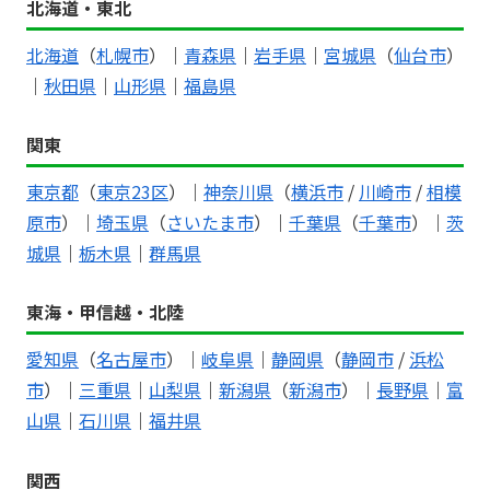
北海道・東北
北海道
（
札幌市
）｜
青森県
｜
岩手県
｜
宮城県
（
仙台市
）
｜
秋田県
｜
山形県
｜
福島県
関東
東京都
（
東京23区
）｜
神奈川県
（
横浜市
/
川崎市
/
相模
原市
）｜
埼玉県
（
さいたま市
）｜
千葉県
（
千葉市
）｜
茨
城県
｜
栃木県
｜
群馬県
東海・甲信越・北陸
愛知県
（
名古屋市
）｜
岐阜県
｜
静岡県
（
静岡市
/
浜松
市
）｜
三重県
｜
山梨県
｜
新潟県
（
新潟市
）｜
長野県
｜
富
山県
｜
石川県
｜
福井県
関西