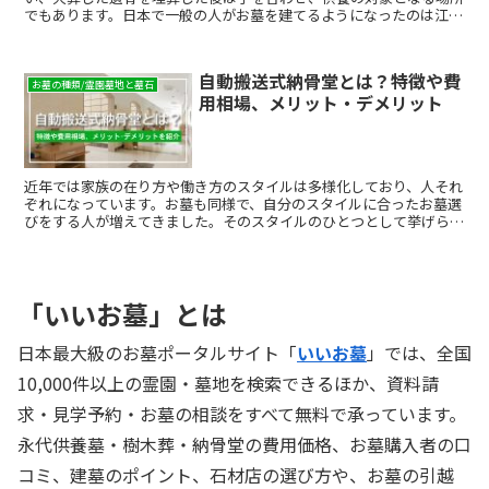
でもあります。日本で一般の人がお墓を建てるようになったのは江戸
時代からだといわれています。霊園、墓地、墓所などお墓を指...
自動搬送式納骨堂とは？特徴や費
お墓の種類/霊園墓地と墓石
用相場、メリット・デメリット
近年では家族の在り方や働き方のスタイルは多様化しており、人それ
ぞれになっています。お墓も同様で、自分のスタイルに合ったお墓選
びをする人が増えてきました。そのスタイルのひとつとして挙げられ
るのが「納骨堂」です。中でも、自動搬送式納骨堂と呼ばれるタイプ
のものは、特に都市部を中心に利用者も増えています。 自動搬送式
納骨堂は、遺骨が参拝スペースまで自動的に運ばれてくるという納骨
堂のことです。アクセスの良いところに作られていることが多く、徒
「いいお墓」とは
歩で気軽に訪れることができたり、遺族に代わって永代供養してくれ
たりというメリットもあります。ここでは、そんな自動搬送式納骨堂
について解説します。
日本最大級のお墓ポータルサイト「
いいお墓
」では、全国
10,000件以上の霊園・墓地を検索できるほか、資料請
求・見学予約・お墓の相談をすべて無料で承っています。
永代供養墓・樹木葬・納骨堂の費用価格、お墓購入者の口
コミ、建墓のポイント、石材店の選び方や、お墓の引越