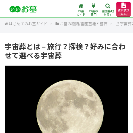
資料請求
お墓
お墓の
霊園墓地
【無料】
ガイド
費用
を探す
はじめてのお墓ガイド
お墓の種類/霊園墓地と墓石
宇宙葬
宇宙葬とは – 旅行？探検？好みに合わ
せて選べる宇宙葬