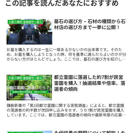
この記事を読んだあなたにおすすめ
墓石の選び方 – 石材の種類から石
お墓の種類/霊園墓地と墓石
材店の選び方まで一挙に公開！
お墓を購入するのは一生に一度あるかないかの出来事です。そのた
め、お墓を購入しようとなった時、何を基準に選んだらよいのかが分
からない方がほとんどでしょう。ここでは、墓石の選び方を紹介して
いきます。墓石は、その種類も多いですし、石種や大きさによ...
都立霊園に落選した約7割が民営
お墓の種類/霊園墓地と墓石
霊園を購入！抽選結果や倍率、落
選者の傾向
鎌倉新書の「第1回都立霊園に関する実態調査」によると、都立霊園
の落選者の約半数が次回申し込みをせず、うち7割が民営霊園を購入
しています。ここでは、都立霊園の落選者の傾向や最新年度の応募状
況などを紹介します。
永代供養の期間について解説！永