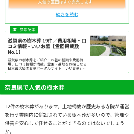
滋賀県の樹木葬 19件／費用相場・口
コミ情報 - いいお墓【霊園掲載数
No.1】
滋賀県の樹木葬をご紹介！お墓の種類や費用相
場、口コミ情報が満載。霊園・墓地をお探しなら
日本最大級のお墓ポータルサイト「いいお墓」に
お任せください。資料請求・見学予約・お墓の相
談はすべて無料！建墓のポイント、石材店の選び
方など、お墓探しに役立つ情報も提供中。
奈良県で人気の樹木葬
12件の樹木葬があります。土地柄故か歴史ある寺院が運営
を行う霊園内に併設されている樹木葬が多いので、管理や
供養を安心して任せることができるのではないでしょう
か。