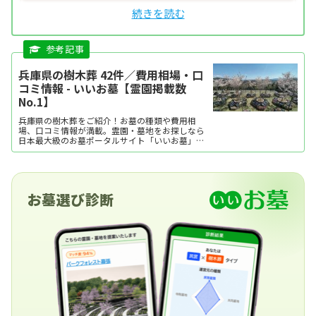
兵庫県の樹木葬 42件／費用相場・口
コミ情報 - いいお墓【霊園掲載数
No.1】
兵庫県の樹木葬をご紹介！お墓の種類や費用相
場、口コミ情報が満載。霊園・墓地をお探しなら
日本最大級のお墓ポータルサイト「いいお墓」に
お任せください。資料請求・見学予約・お墓の相
談はすべて無料！建墓のポイント、石材店の選び
方など、お墓探しに役立つ情報も提供中。
お墓選び診断