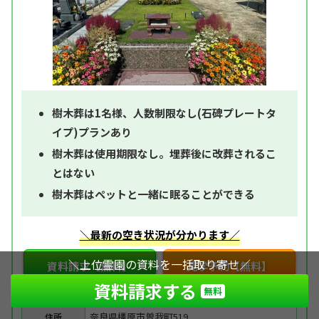
樹木葬は1名様、人数制限なし(石碑プレートタ
イプ)プランあり
樹木葬は使用期限なし。埋葬後に改葬されるこ
とはない
樹木葬はペットと一緒に眠ることができる
＼最新の空き状況が分かります／
＼上位霊園の資料を一括取り寄せ／
資料請求【無料】
見学予約【無料】
資料請求する
無料
奈良県橿原市曽我町519
住所