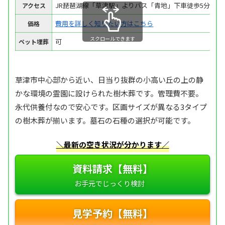
JR琵琶湖線「草津駅」よりバス「青地」下車徒歩5分
アクセス
費用を詳しく知りたい方はこちら
価格
スクロールできます
可
ペット埋葬
草津市中心部から近い、日当り抜群の小高い丘の上の静
かな環境の霊園に設けられた樹木葬です。管理費不要。
永代供養付なので安心です。区画サイズが異なる3タイプ
の樹木葬が揃います。墓石の石種の選択が可能です。
＼最新の空き状況が分かります／
資料請求【無料】
見学予約【無料】