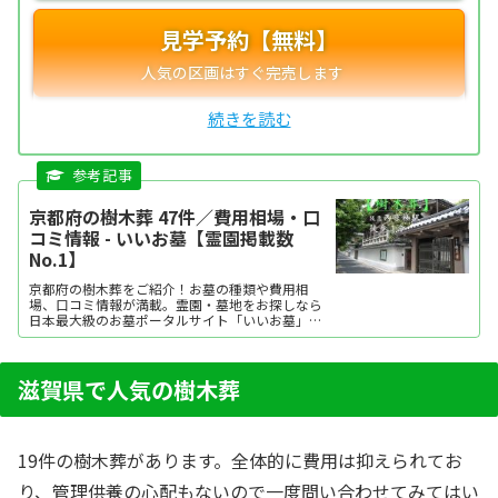
見学予約【無料】
京都府の樹木葬 47件／費用相場・口
コミ情報 - いいお墓【霊園掲載数
No.1】
京都府の樹木葬をご紹介！お墓の種類や費用相
場、口コミ情報が満載。霊園・墓地をお探しなら
日本最大級のお墓ポータルサイト「いいお墓」に
お任せください。資料請求・見学予約・お墓の相
談はすべて無料！建墓のポイント、石材店の選び
方など、お墓探しに役立つ情報も提供中。
滋賀県で人気の樹木葬
19件の樹木葬があります。全体的に費用は抑えられてお
り、管理供養の心配もないので一度問い合わせてみてはい