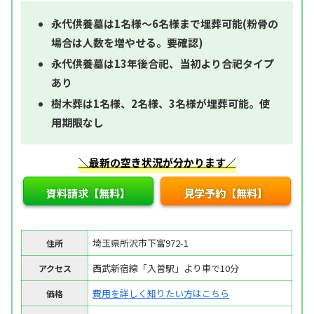
永代供養墓は1名様～6名様まで埋葬可能(粉骨の
場合は人数を増やせる。要確認)
永代供養墓は13年後合祀、当初より合祀タイプ
あり
樹木葬は1名様、2名様、3名様が埋葬可能。使
用期限なし
＼最新の空き状況が分かります／
資料請求【無料】
見学予約【無料】
埼玉県所沢市下富972-1
住所
西武新宿線「入曽駅」より車で10分
アクセス
費用を詳しく知りたい方はこちら
価格