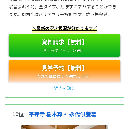
宗旨宗派不問。全タイプ、屈まずお参りすることができ
ます。園内全域バリアフリー設計です。駐車場完備。
＼最新の空き状況が分かります／
資料請求【無料】
見学予約【無料】
10位
平等寺 樹木葬・ 永代供養墓