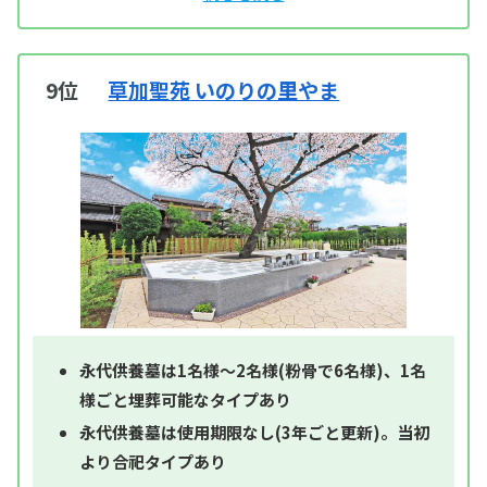
9位
草加聖苑 いのりの里やま
永代供養墓は1名様～2名様(粉骨で6名様)、1名
様ごと埋葬可能なタイプあり
永代供養墓は使用期限なし(3年ごと更新)。当初
より合祀タイプあり