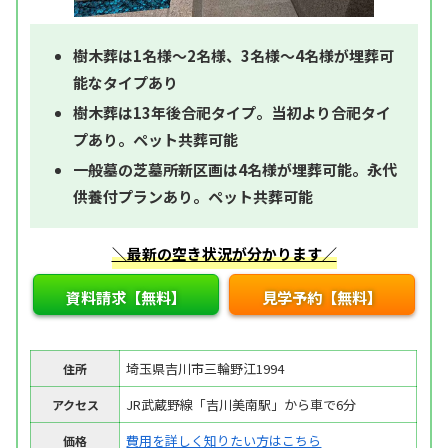
樹木葬は1名様～2名様、3名様～4名様が埋葬可
能なタイプあり
樹木葬は13年後合祀タイプ。当初より合祀タイ
プあり。ペット共葬可能
一般墓の芝墓所新区画は4名様が埋葬可能。永代
供養付プランあり。ペット共葬可能
＼最新の空き状況が分かります／
資料請求【無料】
見学予約【無料】
埼玉県吉川市三輪野江1994
住所
JR武蔵野線「吉川美南駅」から車で6分
アクセス
費用を詳しく知りたい方はこちら
価格