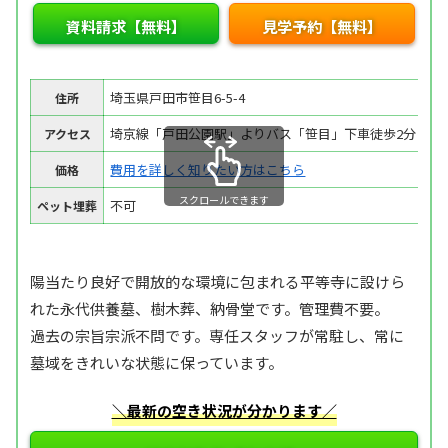
資料請求【無料】
見学予約【無料】
埼玉県戸田市笹目6-5-4
住所
埼京線「戸田公園駅」よりバス「笹目」下車徒歩2分
アクセス
費用を詳しく知りたい方はこちら
価格
スクロールできます
不可
ペット埋葬
陽当たり良好で開放的な環境に包まれる平等寺に設けら
れた永代供養墓、樹木葬、納骨堂です。管理費不要。
過去の宗旨宗派不問です。専任スタッフが常駐し、常に
墓域をきれいな状態に保っています。
＼最新の空き状況が分かります／