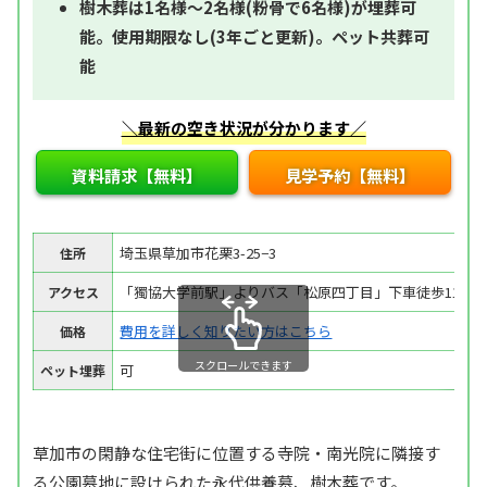
樹木葬は1名様～2名様(粉骨で6名様)が埋葬可
能。使用期限なし(3年ごと更新)。ペット共葬可
能
＼最新の空き状況が分かります／
資料請求【無料】
見学予約【無料】
埼玉県草加市花栗3-25−3
住所
「獨協大学前駅」よりバス「松原四丁目」下車徒歩11分
アクセス
費用を詳しく知りたい方はこちら
価格
スクロールできます
可
ペット埋葬
草加市の閑静な住宅街に位置する寺院・南光院に隣接す
る公園墓地に設けられた永代供養墓、樹木葬です。