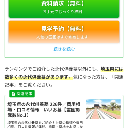
資料請求【無料】
見学予約【無料】
ランキングでご紹介した永代供養墓以外にも、
埼玉県には
数多くの永代供養墓があります
。
気になった方は、「関連
記事」をご覧ください。
埼玉県の永代供養墓 226件／費用相
場・口コミ情報 - いいお墓【霊園掲
載数No.1】
埼玉県の永代供養墓をご紹介！お墓の種類や費用
相場、口コミ情報が満載。霊園・墓地をお探しな