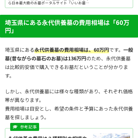
ら日本最大級のお墓ポータルサイト「いいお墓」
にお任せください。資料請求・見学予約・お墓の
相談はすべて無料！建墓のポイント、石材店の選
び方など、お墓探しに役立つ情報も提供中。
埼玉県にある永代供養墓の費用相場は「60万
円」
埼玉県にある
永代供養墓の費用相場は、60万円
です。
一般
墓(昔ながらの墓石のお墓)は136万円
のため、永代供養墓
は比較的安価で購入できるお墓だということが分かりま
す。
しかし、永代供養墓には様々な種類があり、それぞれ価格
帯が異なります。
費用相場は目安とし、希望の条件と予算にあった永代供養
墓を探しましょう。