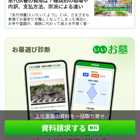
永代供養の費用は？種類別の相場や
内訳、支払方法、宗派による違い
「永代供養(えいたいくよう)」とは、さまざまな
事情でお墓参りが難しくなってしまった場合に、
お寺や霊園が、親族に代わって故人を手厚く管
理・供養してくれるというものです。 一般的に
は、墓所ごとに供養の回忌が定められており、一
定期間が過ぎた遺骨は「合祀墓(ごうしぼ・ごうし
ばか)」に移されますが、個別タイプもあります。
費用は埋葬形式やお墓の種類によっても異なり、
お墓選び診断
「2017年度 お墓の消費者全国実態調査」によれ
ば、永代使用料や墓石代のほか、工事代金など
諸々を合わせた平均額は92.1万円となっていま
す。 一般墓に比べて安価で、管理に安心感がある
ことから、納骨堂や樹木葬などと並んで、近年注
目されている様式です。
＼上位霊園の資料を一括取り寄せ／
資料請求する
無料
かんたんな質問に答えると