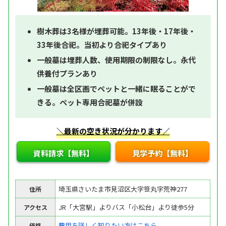
樹木葬は3名様が埋葬可能。13年後・17年後・
33年後合祀。当初より合祀タイプあり
一般墓は埋葬人数、使用期限の制限なし。永代
供養付プランあり
一般墓は全区画でペットと一緒に眠ることがで
きる。ペット専用合祀墓が併設
＼最新の空き状況が分かります／
資料請求【無料】
見学予約【無料】
埼玉県さいたま市見沼区大字笹丸字荒神277
住所
JR「大宮駅」よりバス「小松台」より徒歩5分
アクセス
費用を詳しく知りたい方はこちら
価格