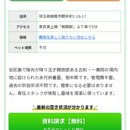
埼玉県朝霞市膝折町1-16-17
住所
東武東上線「朝霞駅」より車で5分
アクセス
費用を詳しく知りたい方はこちら
価格
不可
ペット埋葬
全区画で陽光が降り注ぎ開放感ある古刹・一乗院の境内
地に設けられた永代供養墓、樹木葬です。管理費不要。
過去の宗旨宗派不問です。檀家になる必要はありませ
ん。専任スタッフが常駐し墓域を清潔に保っています。
＼最新の空き状況が分かります／
資料請求【無料】