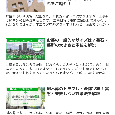
れをご紹介！
お墓の形状や現場（地盤など）の状況によって異なりますが、工事に
は通常2～5日程度を要します。 工事日程は事前に確認しておかなけ
ればなりませんが、施工の途中経過を見学されると、表面ではわから
ない基礎部分やお墓のつくり、その過程がよくわかって安心ですし、
自ず愛着も湧いてきます。 お任せする石材店には、完成写真だけで
なく、お墓の施工途中の写真もお願いしてみてはいかがでしょうか。
お墓の一般的なサイズは？墓石・
お墓の探し方/選び方/建て方
墓所の大きさと単位を解説
お墓を買おうと考えた時、どれくらいの大きさにすれば良いのか、悩
んでしまう方も多いのではないでしょうか。小さいお墓でもいいの
か、大きいお墓を買ってしまったら掃除など、子孫に心配をかけない
かなど、大きさに関する悩みは尽きません。そこで今回は、お墓の大
きさに関する基本的な考え方や、一般的なお墓の大きさの基準につい
て説明していきます。これからお墓の購入をご検討されている方は、
樹木葬のトラブル・後悔18選！実
ぜひ参考にしてみてください。
お墓の探し方/選び方/建て方
態と失敗しない対策法を解説
樹木葬で多いトラブルは、立地・景観・費用・返骨の有無・個別安置