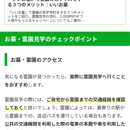
る３つのメリット｜いいお墓
「いいお墓」で霊園の見学予約をする３つのメリ
ットをご紹介。霊園見学の流れ、3,000円のギフ
ト券がもらえるキャンペーンについてもご案内致
します。墓石・霊園・墓地探しなら年間利用者
200万人以上のお墓ポータルサイト「いいお墓」
へ。
お墓・霊園見学のチェックポイント
お墓・霊園のアクセス
気になる霊園が見つかったら、
実際に霊園見学へ行くこと
をおすすめ
します。
霊園見学の際には、
ご自宅から霊園までの交通経路を確認
しておく
と良いでしょう。霊園によっては、最寄りの駅か
ら霊園までの、送迎バスを運行している場合もあります。
公共の交通機関を利用した際の電車の本数や車を利用した