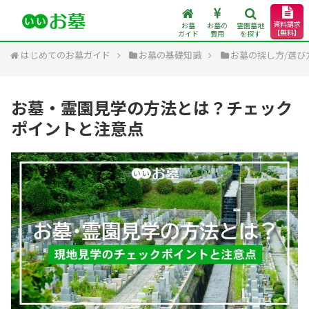
資料請求
お墓
お墓の
霊園墓地
【無料】
ガイド
費用
を探す
はじめてのお墓ガイド
お墓の基礎知識
お墓の探し方/選び
お墓・霊園見学の方法とは？チェック
ポイントと注意点