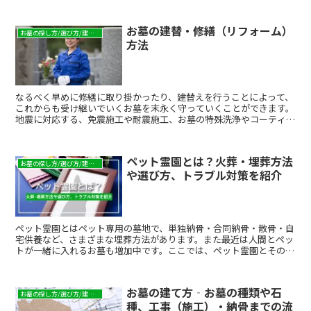
お墓の建替・修繕（リフォーム）
お墓の探し方/選び方/建て方
方法
なるべく早めに修繕に取り掛かったり、建替えを行うことによって、
これからも受け継いでいくお墓を末永く守っていくことができます。
地震に対応する、免震施工や耐震施工、お墓の特殊洗浄やコーティン
グなどのご紹介もいたします。
ペット霊園とは？火葬・埋葬方法
お墓の探し方/選び方/建て方
や選び方、トラブル対策を紹介
ペット霊園とはペット専用の墓地で、単独納骨・合同納骨・散骨・自
宅供養など、さまざまな埋葬方法があります。また最近は人間とペッ
トが一緒に入れるお墓も増加中です。ここでは、ペット霊園とその埋
葬方法、トラブル対策を紹介します。
お墓の建て方‐お墓の種類や石
お墓の探し方/選び方/建て方
種、工事（施工）・納骨までの流