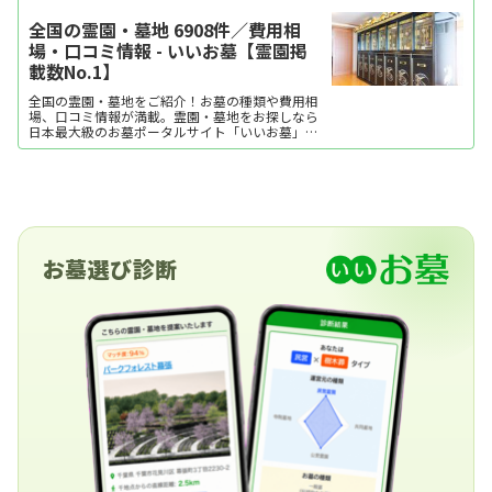
全国の霊園・墓地 6908件／費用相
場・口コミ情報 - いいお墓【霊園掲
載数No.1】
全国の霊園・墓地をご紹介！お墓の種類や費用相
場、口コミ情報が満載。霊園・墓地をお探しなら
日本最大級のお墓ポータルサイト「いいお墓」に
お任せください。資料請求・見学予約・お墓の相
談はすべて無料！建墓のポイント、石材店の選び
方など、お墓探しに役立つ情報も提供中。
お墓選び診断