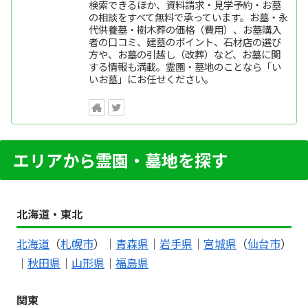
検索できるほか、資料請求・見学予約・お墓
の相談をすべて無料で承っています。お墓・永
代供養墓・樹木葬の価格（費用）、お墓購入
者の口コミ、建墓のポイント、石材店の選び
方や、お墓の引越し（改葬）など、お墓に関
する情報も満載。霊園・墓地のことなら「い
いお墓」にお任せください。
エリアから霊園・墓地を探す
北海道・東北
北海道
（
札幌市
）｜
青森県
｜
岩手県
｜
宮城県
（
仙台市
）
｜
秋田県
｜
山形県
｜
福島県
関東