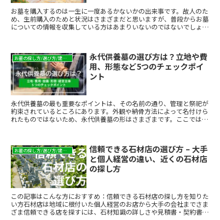
お墓を購入するのは一生に一度あるかないかの出来事です。故人のた
め、生前購入のためと状況はさまざまだと思いますが、普段からお墓
についての情報を収集している方はあまりいないのではないでしょう
か。そのため、お墓を購入しようとなった時、何を基準に選...
永代供養墓の選び方は？立地や費
お墓の探し方/選び方/建て方
用、形態など5つのチェックポイ
ント
永代供養墓の最も重要なポイントは、その名前の通り、管理と祭祀が
約束されているところにあります。外観や納骨方法によって名付けら
れたものではないため、永代供養墓の形はさまざまです。ここでは、
永代供養墓を上手に選ぶためのポイントをいくつかの観点からご紹介
します。
信頼できる石材店の選び方 – 大手
お墓の探し方/選び方/建て方
と個人経営の違い、近くの石材店
の探し方
この記事はこんな方におすすめ：信頼できる石材店の探し方を知りた
い方石材店は地域に根付いた個人経営のお店から大手の会社までさま
ざま信頼できる店を探すには、石材知識の詳しさや見積書・契約書の
明確さが重要相談のしやすさやアフターサービスの充実度も...