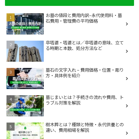
お墓の値段と費用内訳–永代使用料・墓
石費用・管理費の平均価格
卒塔婆・塔婆とは／卒塔婆の意味、立て
る時期と本数、処分方法など
墓石の文字入れ – 費用価格・位置・彫り
方・具体例を紹介
墓じまいとは？手続きの流れや費用、ト
ラブル対策を解説
樹木葬とは？種類と特徴・永代供養との
違い、費用相場を解説