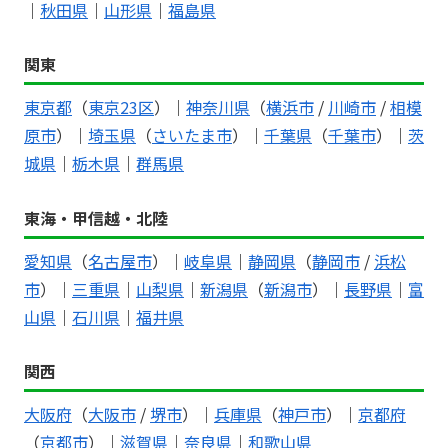
｜
秋田県
｜
山形県
｜
福島県
関東
東京都
（
東京23区
）｜
神奈川県
（
横浜市
/
川崎市
/
相模
原市
）｜
埼玉県
（
さいたま市
）｜
千葉県
（
千葉市
）｜
茨
城県
｜
栃木県
｜
群馬県
東海・甲信越・北陸
愛知県
（
名古屋市
）｜
岐阜県
｜
静岡県
（
静岡市
/
浜松
市
）｜
三重県
｜
山梨県
｜
新潟県
（
新潟市
）｜
長野県
｜
富
山県
｜
石川県
｜
福井県
関西
大阪府
（
大阪市
/
堺市
）｜
兵庫県
（
神戸市
）｜
京都府
（
京都市
）｜
滋賀県
｜
奈良県
｜
和歌山県