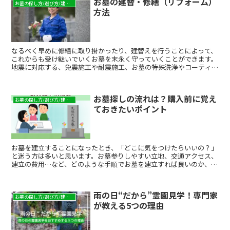
お墓の建替・修繕（リフォーム）
お墓の探し方/選び方/建て方
方法
なるべく早めに修繕に取り掛かったり、建替えを行うことによって、
これからも受け継いでいくお墓を末永く守っていくことができます。
地震に対応する、免震施工や耐震施工、お墓の特殊洗浄やコーティン
グなどのご紹介もいたします。
お墓探しの流れは？購入前に覚え
お墓の探し方/選び方/建て方
ておきたいポイント
お墓を建立することになったとき、「どこに気をつけたらいいの？」
と迷う方は多いと思います。お墓参りしやすい立地、交通アクセス、
建立の費用…など、どのような手順でお墓を建立すれば良いのか、契
約手続きの一般的な流れについて順を追ってご紹介します。
雨の日“だから”霊園見学！専門家
お墓の探し方/選び方/建て方
が教える5つの理由