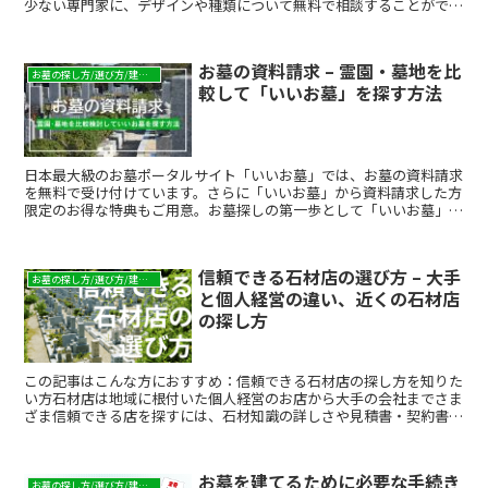
少ない専門家に、デザインや種類について無料で相談することができ
ます。墓石についての悩みを解決できたり、実際に墓石を見て家族で
話し合ったりする機会にもなるでしょう。具体的に場所や予算が決ま
っていれば、それに合わせた紹介をしてもらえることもあります。格
お墓の資料請求 – 霊園・墓地を比
安のお墓から高品質な石材を扱っている石屋などまで種類が豊富で、
お墓の探し方/選び方/建て方
較して「いいお墓」を探す方法
自分たちの希望に合わせた墓石を、納得したうえで購入することがで
きるでしょう。この記事では、これから墓石を購入しようと考えてい
る方に向けて、展示会でのお墓の選び方について紹介します。
日本最大級のお墓ポータルサイト「いいお墓」では、お墓の資料請求
を無料で受け付けています。さらに「いいお墓」から資料請求した方
限定のお得な特典もご用意。お墓探しの第一歩として「いいお墓」で
資料請求をしてみましょう。
信頼できる石材店の選び方 – 大手
お墓の探し方/選び方/建て方
と個人経営の違い、近くの石材店
の探し方
この記事はこんな方におすすめ：信頼できる石材店の探し方を知りた
い方石材店は地域に根付いた個人経営のお店から大手の会社までさま
ざま信頼できる店を探すには、石材知識の詳しさや見積書・契約書の
明確さが重要相談のしやすさやアフターサービスの充実度も...
お墓を建てるために必要な手続き
お墓の探し方/選び方/建て方