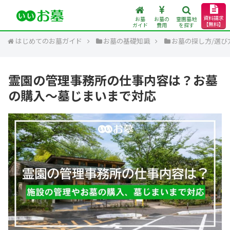
資料請求
お墓
お墓の
霊園墓地
【無料】
ガイド
費用
を探す
はじめてのお墓ガイド
お墓の基礎知識
お墓の探し方/選び
霊園の管理事務所の仕事内容は？お墓
の購入～墓じまいまで対応