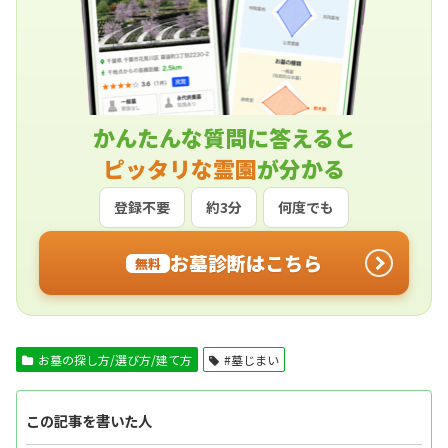
かんたんな質問に答えると
ピッタリな霊園
が分かる
登録不要
約3分
何度でも
お墓診断はこちら
無料
お墓の探し方/選び方/建て方
#墓じまい
この記事を書いた人