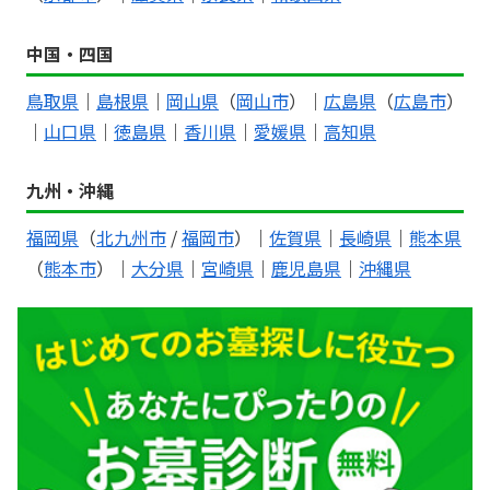
中国・四国
鳥取県
｜
島根県
｜
岡山県
（
岡山市
）｜
広島県
（
広島市
）
｜
山口県
｜
徳島県
｜
香川県
｜
愛媛県
｜
高知県
九州・沖縄
福岡県
（
北九州市
/
福岡市
）｜
佐賀県
｜
長崎県
｜
熊本県
（
熊本市
）｜
大分県
｜
宮崎県
｜
鹿児島県
｜
沖縄県