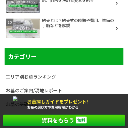
訳、価格を決める要素を紹介
納骨とは？納骨式の時期や費用、準備の
手順などを解説
カテゴリー
エリア別お墓ランキング
お墓のご案内/現地レポート
お墓探しガイドをプレゼント!
もれなく
お墓の基礎知識
全員に
お墓の選び方や費用相場がわかる
お墓の探し方/選び方/建て方
資料をもらう
無料