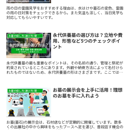
雨の日の霊園見学をおすすめする理由は、水はけや墓石の変色、霊園
の雨の日対策をチェックできるから。また気温も涼しく、当日見学も
対応してもらいやすいです。
永代供養墓の選び方は？立地や費
お墓の探し方/選び方/建て方
用、形態など5つのチェックポイ
ント
永代供養墓の最も重要なポイントは、その名前の通り、管理と祭祀が
約束されているところにあります。外観や納骨方法によって名付けら
れたものではないため、永代供養墓の形はさまざまです。ここでは、
永代供養墓を上手に選ぶためのポイントをいくつかの観点からご紹介
します。
お墓の展示会を上手に活用！理想
お墓の探し方/選び方/建て方
のお墓を手に入れよう
お墓(墓石)の展示会は、石材店などが定期的に開催しています。数多
くの出展社の中から興味をもったブースへ足を運び、普段話す機会の