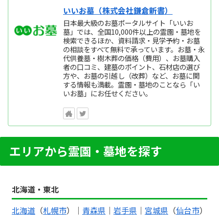
いいお墓（株式会社鎌倉新書）
日本最大級のお墓ポータルサイト「いいお
墓」では、全国10,000件以上の霊園・墓地を
検索できるほか、資料請求・見学予約・お墓
の相談をすべて無料で承っています。お墓・永
代供養墓・樹木葬の価格（費用）、お墓購入
者の口コミ、建墓のポイント、石材店の選び
方や、お墓の引越し（改葬）など、お墓に関
する情報も満載。霊園・墓地のことなら「い
いお墓」にお任せください。
エリアから霊園・墓地を探す
北海道・東北
北海道
（
札幌市
）｜
青森県
｜
岩手県
｜
宮城県
（
仙台市
）