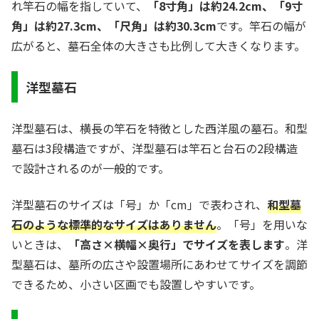
れ竿石の幅を指していて、
「8寸角」は約24.2cm、「9寸
角」は約27.3cm、「尺角」は約30.3cm
です。竿石の幅が
広がると、墓石全体の大きさも比例して大きくなります。
洋型墓石
洋型墓石は、横長の竿石を特徴とした西洋風の墓石。和型
墓石は3段構造ですが、洋型墓石は竿石と台石の2段構造
で設計されるのが一般的です。
洋型墓石のサイズは「号」か「cm」で表わされ、
和型墓
石のような標準的なサイズはありません
。「号」を用いな
いときは、
「高さ×横幅×奥行」でサイズを表します
。洋
型墓石は、墓所の広さや設置場所にあわせてサイズを調節
できるため、小さい区画でも設置しやすいです。