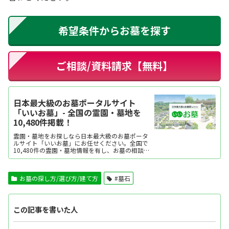
希望条件からお墓を探す
ご相談/資料請求【無料】
日本最大級のお墓ポータルサイト
「いいお墓」- 全国の霊園・墓地を
10,480件掲載！
霊園・墓地をお探しなら日本最大級のお墓ポータ
ルサイト「いいお墓」にお任せください。全国で
10,480件の霊園・墓地情報を有し、お墓の相談実
績は年間14万件以上。エリア・口コミ・価格など
ご希望に合わせてお墓を探せます。資料請求・見
学予約・お墓の相談はすべて無料。墓石建立から
お墓の探し方/選び方/建て方
#墓石
永代供養墓・樹木葬・納骨堂など区画タイプ別の
費用...
この記事を書いた人