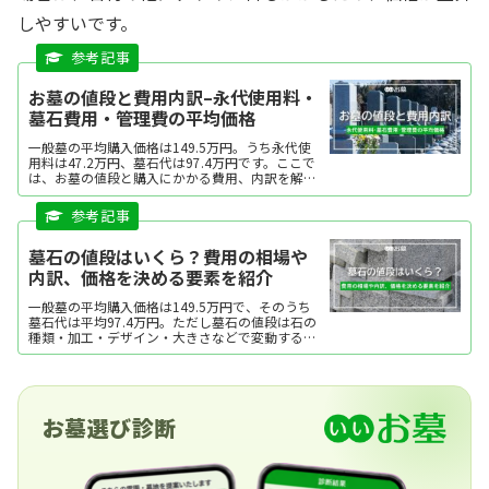
しやすいです。
お墓の値段と費用内訳–永代使用料・
墓石費用・管理費の平均価格
一般墓の平均購入価格は149.5万円。うち永代使
用料は47.2万円、墓石代は97.4万円です。ここで
は、お墓の値段と購入にかかる費用、内訳を解
説。都道府県・種類別に見たお墓の平均購入価格
も紹介します。
墓石の値段はいくら？費用の相場や
内訳、価格を決める要素を紹介
一般墓の平均購入価格は149.5万円で、そのうち
墓石代は平均97.4万円。ただし墓石の値段は石の
種類・加工・デザイン・大きさなどで変動するた
め、金額を明示しにくいです。ここでは、墓石の
値段や内訳、価格を決める要素を紹介します。
お墓選び診断