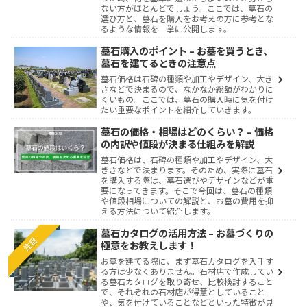
ない方がほとんどでしょう。ここでは、墓石の
選び方と、墓石を購入をお考えの方に参考とな
るような情報を一挙に公開します。
墓石購入のポイント – お墓を買うとき、
墓石を建てるときの注意点
墓石価格は石碑の種類や加工やデザイン、大き
さなどで決まるので、なかなか総額がわかりに
くいもの。ここでは、墓石の購入時に気を付け
たい重要なポイントを紹介していきます。
墓石の価格・相場はどのくらい？ – 価格
の内訳や値段が決まる仕組みを解説
墓石価格は、石碑の種類や加工やデザイン、大
きさなどで決まります。そのため、実際に墓石
を購入する際は、墓石選びやデザインなどが重
要になってきます。そこで今回は、墓石の種類
や値段相場についての解説と、お墓の費用を抑
える方法について紹介します。
墓石カタログの活用方法 – お墓づくりの
注目
極意をお教えします！
お墓を建てる際に、まず墓石カタログを入手す
る方は少なくありません。石材店で作成してい
る墓石カタログを取り寄せ、比較検討すること
で、それぞれの石材店が得意としていること
や、気を付けていることなどといった特徴が見