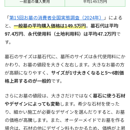
一般墓の購入費用
平均149.5万円
「
第15回お墓の消費者全国実態調査（2024年）
」による
と、
一般墓の平均購入価格は149.5万円
。
墓石代は平均
97.4万円
、
永代使用料（土地利用料）は平均47.2万円
で
す。
墓石のサイズは墓石代に、墓所のサイズは永代使用料にか
かわり、お墓の値段を大きく左右します。大きなお墓の方
が高額になりやすく、
サイズが1寸大きくなると5〜6割価
格上昇するのが一般的
です。
さらにお墓の値段は、大きさだけではなく
墓石に使う石材
やデザインによっても変動
します。希少な石材を使った
り、細かい施工が必要なデザインを選んだりすると、お墓
の価格が高騰します。また、オーダーメイドでお墓を作る
場合は、石材の他にデザイン料もかかるため、価格が上昇