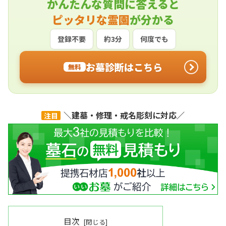
かんたんな質問に答えると
ピッタリな霊園
が分かる
登録不要
約3分
何度でも
お墓診断はこちら
無料
＼建墓・修理・戒名彫刻に対応／
注目
目次