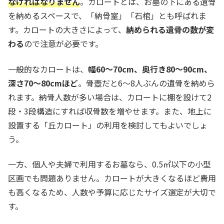
なければなりません
。カロートとは、お墓の下にある遺骨
を納めるスペースで、「納骨室」「石棺」とも呼ばれま
す。カロートの大きさによって、
納められる遺骨の数が変
わる
ので注意が必要です。
一般的なカロートは、
幅60〜70cm、奥行き80〜90cm、
深さ70〜80cmほど
。骨壺だと6〜8人ぶんの遺骨を納めら
れます。納骨人数が多い場合は、カロートに棚を設けて2
段・3段構造にすれば収骨数を増やせます。また、地上に
設置する「丘カロート」の利用を検討してもよいでしょ
う。
一方、個人や夫婦で利用するお墓なら、0.5㎡以下の小型
区画でも問題ありません。カロートが大きくなるほど費用
も高くなるため、人数や予算に応じたサイズ選定が大切で
す。