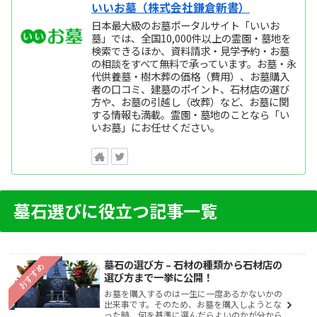
いいお墓（株式会社鎌倉新書）
日本最大級のお墓ポータルサイト「いいお
墓」では、全国10,000件以上の霊園・墓地を
検索できるほか、資料請求・見学予約・お墓
の相談をすべて無料で承っています。お墓・永
代供養墓・樹木葬の価格（費用）、お墓購入
者の口コミ、建墓のポイント、石材店の選び
方や、お墓の引越し（改葬）など、お墓に関
する情報も満載。霊園・墓地のことなら「い
いお墓」にお任せください。
墓石選びに役立つ記事一覧
墓石の選び方 – 石材の種類から石材店の
おすすめ
選び方まで一挙に公開！
お墓を購入するのは一生に一度あるかないかの
出来事です。そのため、お墓を購入しようとな
った時、何を基準に選んだらよいのかが分から