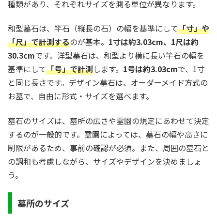
種類があり、それぞれサイズを測る単位が異なります。
和型墓石は、竿石（縦長の石）の幅を基準にして
「寸」や
「尺」で計測する
のが基本。
1寸は約3.03cm、1尺は約
30.3cm
です。洋型墓石は、和型より横に長い竿石の幅を
基準にして
「号」で計測
します。
1号は約3.03cm
で、1寸
と同じ長さです。デザイン墓石は、オーダーメイド方式の
お墓で、自由に形式・サイズを選べます。
墓石のサイズは、墓所の広さや霊園の規定にあわせて決定
するのが一般的です。霊園によっては、墓石の幅や高さに
制限があるため、事前の確認が必須。また、周囲の墓石と
の調和も考慮しながら、サイズやデザインを決めましょ
う。
墓所のサイズ