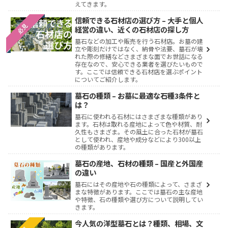
えてきます。
信頼できる石材店の選び方 – 大手と個人
必見
経営の違い、近くの石材店の探し方
墓石などの加工や販売を行う石材店。お墓の建
立や彫刻だけではなく、納骨や法要、墓石が壊
れた際の修繕などさまざまな面でお世話になる
存在なので、安心できる業者を選びたいもので
す。ここでは信頼できる石材店を選ぶポイント
についてご紹介します。
墓石の種類 – お墓に最適な石種3条件と
は？
墓石に使われる石材にはさまざまな種類があり
ます。石材は取れる産地によって色や材質、耐
久性もさまざま。その風土に合った石材が墓石
として使われ、産地や成分などにより300以上
の種類があります。
墓石の産地、石材の種類 – 国産と外国産
の違い
墓石にはその産地や石の種類によって、さまざ
まな特徴があります。ここでは墓石の主な産地
や特徴、石の種類や選び方について説明してい
きます。
今人気の洋型墓石とは？種類、相場、文