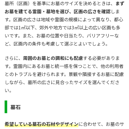
墓所（区画）を基準にお墓のサイズを決めるときは、
まず
お墓を建てる霊園・墓地を選び、区画の広さを確認
しま
す。区画の広さは地域や霊園の規模によって異なり、都心
部では1㎡以下、郊外や地方では3㎡以上の広い区画も多
いです。また、お墓の位置や日当たり、バリアフリーな
ど、区画内の条件も考慮して選ぶとよいでしょう。
さらに、
周囲のお墓との調和にも配慮
する必要がありま
す。霊園内にあるお墓と統一感を保つことで、他の利用者
とのトラブルを避けられます。景観や隣接するお墓に配慮
しながら、墓所の広さに見合ったサイズを選んでくださ
い。
墓石
希望している墓石の石材やデザイン
に合わせて、お墓のサ