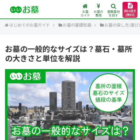
資料請求
お墓
お墓の
霊園墓地
【無料】
ガイド
費用
を探す
はじめてのお墓ガイド
お墓の基礎知識
お墓の探し方/選び
お墓の一般的なサイズは？墓石・墓所
の大きさと単位を解説