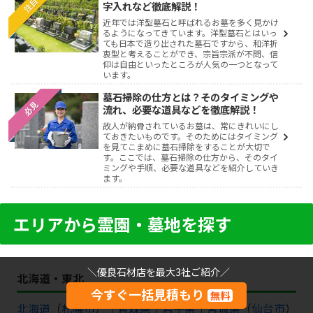
注目
字入れなど徹底解説！
近年では洋型墓石と呼ばれるお墓を多く見かけ
るようになってきています。洋型墓石とはいっ
ても日本で造り出された墓石ですから、和洋折
衷型と考えることができ、宗旨宗派が不問、信
仰は自由といったところが人気の一つとなって
います。
墓石掃除の仕方とは？そのタイミングや
必見
流れ、必要な道具などを徹底解説！
故人が納骨されているお墓は、常にきれいにし
ておきたいものです。そのためにはタイミング
を見てこまめに墓石掃除をすることが大切で
す。ここでは、墓石掃除の仕方から、そのタイ
ミングや手順、必要な道具などを紹介していき
ます。
エリアから霊園・墓地を探す
＼優良石材店を最大3社ご紹介／
北海道・東北
今すぐ一括見積もり
無料
北海道
（
札幌市
）｜
青森県
｜
岩手県
｜
宮城県
（
仙台市
）