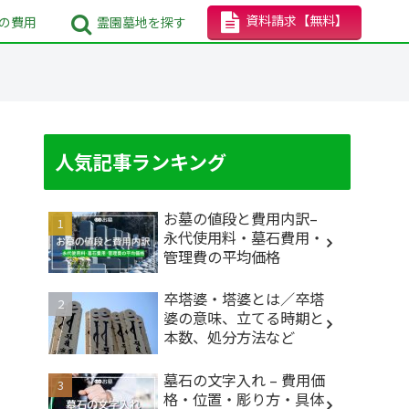
資料請求
【無料】
の
費用
霊園墓地
を探す
人気記事ランキング
お墓の値段と費用内訳–
永代使用料・墓石費用・
管理費の平均価格
卒塔婆・塔婆とは／卒塔
婆の意味、立てる時期と
本数、処分方法など
墓石の文字入れ – 費用価
格・位置・彫り方・具体