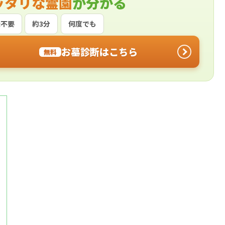
ッタリな霊園
が分かる
録不要
約3分
何度でも
お墓診断はこちら
無料