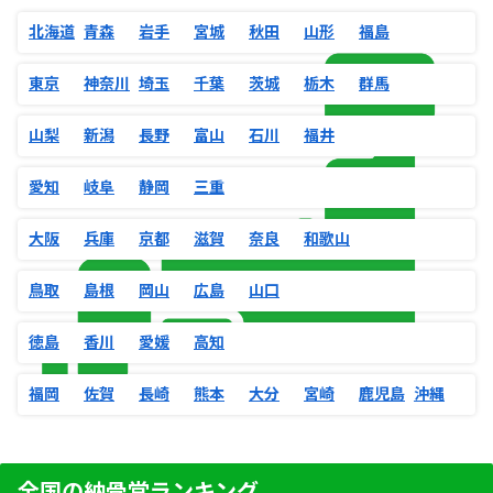
北海道
青森
岩手
宮城
秋田
山形
福島
東京
神奈川
埼玉
千葉
茨城
栃木
群馬
山梨
新潟
長野
富山
石川
福井
愛知
岐阜
静岡
三重
大阪
兵庫
京都
滋賀
奈良
和歌山
鳥取
島根
岡山
広島
山口
徳島
香川
愛媛
高知
福岡
佐賀
長崎
熊本
大分
宮崎
鹿児島
沖縄
全国の納骨堂ランキング