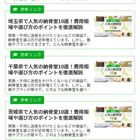
相場や選び方のポイントを解説しています。気に
なる納骨堂があれば、資料請求や現地見学が可能
です。
埼玉県で人気の納骨堂10選！費用相
場や選び方のポイントを徹底解説
家族・子供に迷惑をかけたくないなどの理由で、
納骨堂を選ぶ方が近年増えています。しかし、価
格やプランがさまざまで、どんな納骨堂を選べば
よいか迷う方も多いですよね。この記事では、埼
玉県で人気の納骨堂を、ランキング形式でご紹介
します。それぞれの特...
千葉県で人気の納骨堂10選！費用相
場や選び方のポイントを徹底解説
家族・子供に迷惑をかけたくないなどの理由で、
納骨堂を選ぶ方が近年増えています。しかし、価
格やプランが様々で、どのような納骨堂を選べば
よいか迷う方も多いですよね。本記本記事で千葉
県で人気の納骨堂を、ランキング形式にてご紹介
します。 それぞれの特徴を分かりやすくまとめて
いますので、ぜひ購入の際の参考にしてくださ
茨城県で人気の納骨堂10選！費用相
い。
場や選び方のポイントを徹底解説
家族・子供に迷惑をかけたくないなどの理由で、
納骨堂を選ぶ方が近年増えています。しかし、価
格やプランが様々で、どのような納骨堂を選べば
よいか迷う方も多いですよね。今回は、茨城県で