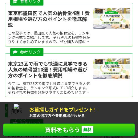
う。
東京都墨田区で人気の納骨堂4選！費
用相場や選び方のポイントを徹底解
説
この記事では、墨田区で人気の納骨堂を、ランキ
ング形式でご紹介します。 それぞれの特徴を分か
りやすくまとめていますので、ぜひ購入の際の参
考にしてください。気になる納骨堂があった場合
は、資料請求したり、現地見学をしてみましょ
う。
東京23区で雨でも快適に見学できる
人気の納骨堂10選！費用相場や選び
方のポイントを徹底解説
今回は、東京23区で雨でも快適に見学できる人気
の納骨堂を、ランキング形式にてご紹介します。
それぞれの特徴を分かりやすくまとめていますの
で、ぜひ購入の際の参考にしてください。気にな
る納骨堂があった場合は、資料請求をしたり、現
地見学をしてみましょう。
お墓探しガイドをプレゼント!
もれなく
関西
全員に
お墓の選び方や費用相場がわかる
資料をもらう
無料
大阪府で人気の納骨堂20選！費用相