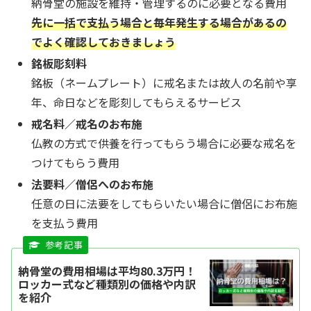
納骨堂の施設を維持・管理するのに必要となる費用
先に一括で支払う場合と毎年発生する場合があるの
でよく確認しておきましょう
銘板彫刻料
銘板（ネームプレート）に戒名または故人の名前や享
年、命日などを彫刻してもらえるサービス
戒名料／戒名のお布施
仏教の方式で供養を行ってもらう場合に必要な戒名を
つけてもらう費用
法要料／僧侶へのお布施
任意の日に法要をしてもらいたい場合に僧侶にお布施
を支払う費用
納骨堂の費用相場は平均80.3万円！
ロッカー式など種類別の価格や内訳
を紹介