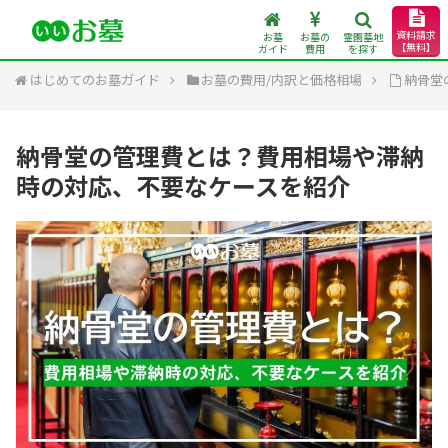
資料請求
お墓
お墓の
霊園墓地
【無料】
ガイド
費用
を探す
はじめてのお墓ガイド
お墓の費用/内訳と価格相場
納骨堂
納骨堂の管理費とは？費用相場や滞納
時の対応、不要なケースを紹介