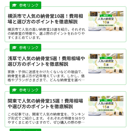
人気の納骨堂を、ランキング形式にてご紹介しま
す。それぞれの特徴を...
横浜市で人気の納骨堂10選！費用相
場と選び方のポイントを徹底解説
横浜市で人気の高い納骨堂10選を紹介。それぞれ
の納骨堂の特徴や、選ぶ際のポイントをわかりや
すくまとめています。
浅草で人気の納骨堂5選！費用相場や
選び方のポイントを徹底解説
家族・子供に迷惑をかけたくないなどの理由で、
納骨堂を選ぶ方が近年増えています。しかし、価
格やプランがさまざまで、どんな納骨堂を選べば
よいか迷う方も多いですよね。この記事では、浅
草で人気の納骨堂を、ランキング形式でご紹介し
ます。それぞれの特徴...
関東で人気の納骨堂15選！費用相場
や選び方のポイントを徹底解説
この記事では、関東で人気の納骨堂を、ランキン
グ形式でご紹介します。 それぞれの特徴を分かり
やすくまとめていますので、ぜひ購入の際の参考
にしてください。気になる納骨堂があった場合
は、資料請求したり、現地見学をしてみましょ