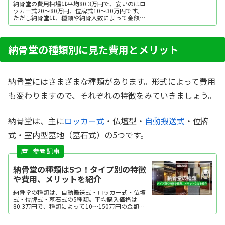
納骨堂の費用相場は平均80.3万円で、安いのはロ
ッカー式20～80万円、位牌式10～30万円です。
ただし納骨堂は、種類や納骨人数によって金額幅
が広め。ここでは、納骨堂の費用相場を種類別・
収骨人数別に紹介します。
納骨堂の種類別に見た費用とメリット
納骨堂にはさまざまな種類があります。形式によって費用
も変わりますので、それぞれの特徴をみていきましょう。
納骨堂は、主に
ロッカー式
・仏壇型・
自動搬送式
・位牌
式・室内型墓地（墓石式）の5つです。
納骨堂の種類は5つ！タイプ別の特徴
や費用、メリットを紹介
納骨堂の種類は、自動搬送式・ロッカー式・仏壇
式・位牌式・墓石式の5種類。平均購入価格は
80.3万円で、種類によって10～150万円の金額幅
があります。納骨堂の種類別の特徴やメリット、
相場を紹介します。