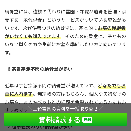
納骨堂には、遺族の代わりに霊園・寺院が遺骨を管理・供
養する「永代供養」というサービスがついている施設が多
いです。永代供養つきの納骨堂は、基本的に
お墓の後継者
がいなくても購入できます
。そのため納骨堂は、子どもの
いない単身の方や生前にお墓を準備したい方に向いていま
す。
6.宗旨宗派不問の納骨堂が多い
近年は宗旨宗派不問の納骨堂が増えていて、
どなたでもお
墓に入れます
。無宗教の方はもちろん、個人や夫婦だけの
お墓や、友人やペットとの埋葬を希望されている方にもお
＼上位霊園の資料を一括取り寄せ／
すすめです。
資料請求する
無料
7.檀家義務のない納骨堂が多い