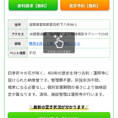
資料請求【無料】
見学予約【無料】
滋賀県愛知郡愛荘町下八木86-1
住所
JR琵琶湖線「稲枝駅」より地域格安タクシーで15分
アクセス
費用を詳しく知りたい方はこちら
価格
スクロールできます
不可
ペット埋葬
四季折々の花が咲く、450年の歴史を持つ古刹・蓮照寺に
設けられた納骨堂です。管理費不要。宗旨宗派不問。
檀家になる必要なし。個別安置期間の長さにより価格設
定が異なります。清掃、施設管理は蓮照寺が行います。
＼最新の空き状況が分かります／