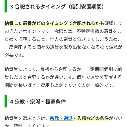
3.合祀されるタイミング（個別安置期間）
納骨した遺骨がどのタイミングで合祀されるか
も確認して
おきたいポイントです。合祀とは、不特定多数の遺骨をま
とめて埋葬すること。他人の遺骨と混ざってしまうため、
一度合祀すると個々の遺骨を取り出せなくなるので注意が
必要です。
納骨堂によって、最初から合祀するか、一定期間個別で納
骨したあと合祀するかが違います。個別で遺骨を安置する
期間が長いほど、費用も上がっていくのが一般的です。
4.宗教・宗派・檀家条件
納骨堂を選ぶときは、
宗教・宗派
・入檀などの条件
がない
か、確認してください。