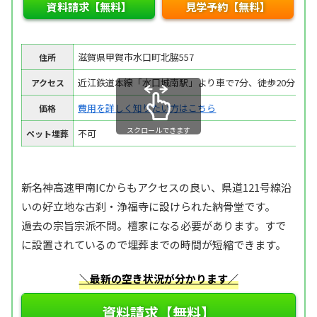
資料請求【無料】
見学予約【無料】
滋賀県甲賀市水口町北脇557
住所
近江鉄道本線「水口城南駅」より車で7分、徒歩20分
アクセス
費用を詳しく知りたい方はこちら
価格
スクロールできます
不可
ペット埋葬
新名神高速甲南ICからもアクセスの良い、県道121号線沿
いの好立地な古刹・浄福寺に設けられた納骨堂です。
過去の宗旨宗派不問。檀家になる必要があります。すで
に設置されているので埋葬までの時間が短縮できます。
＼最新の空き状況が分かります／
資料請求【無料】