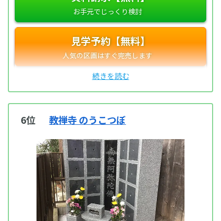
見学予約【無料】
6位
教禅寺 のうこつぼ