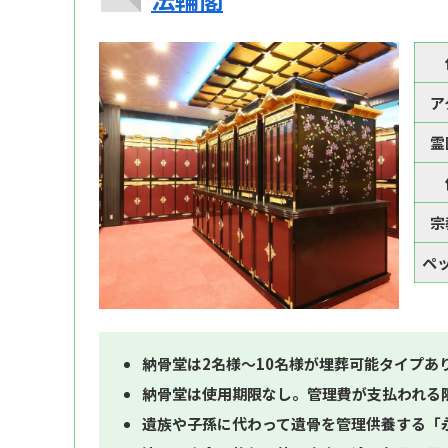
ア
霊
宗
ペ
納骨堂は2名様～10名様が埋葬可能タイプあ
納骨堂は使用期限なし。管理費が支払われる
遺族や子孫に代わって遺骨を管理供養する「