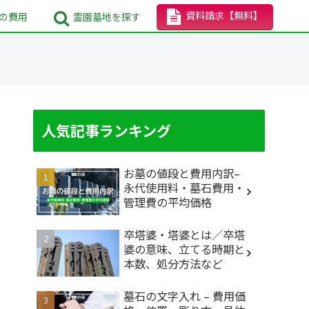
資料請求
【無料】
の
費用
霊園墓地
を探す
人気記事ランキング
お墓の値段と費用内訳–
永代使用料・墓石費用・
管理費の平均価格
卒塔婆・塔婆とは／卒塔
婆の意味、立てる時期と
本数、処分方法など
墓石の文字入れ – 費用価