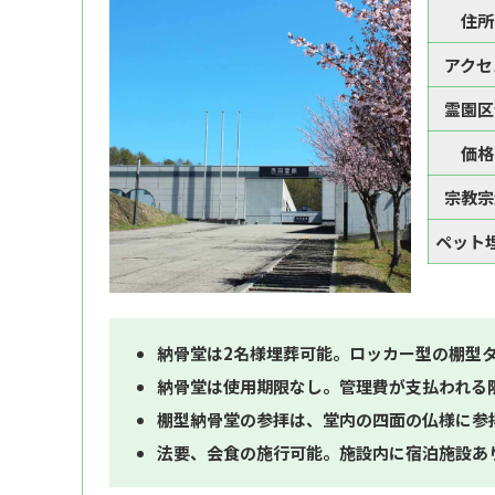
住所
アクセ
霊園区
価格
宗教宗
ペット
納骨堂は2名様埋葬可能。ロッカー型の棚型
納骨堂は使用期限なし。管理費が支払われる
棚型納骨堂の参拝は、堂内の四面の仏様に参
法要、会食の施行可能。施設内に宿泊施設あ