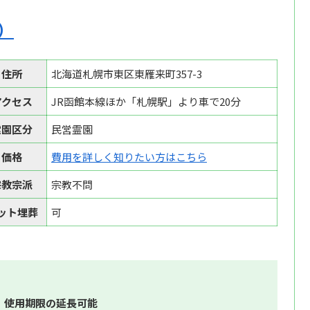
）
住所
北海道札幌市東区東雁来町357-3
アクセス
JR函館本線ほか「札幌駅」より車で20分
霊園区分
民営霊園
価格
費用を詳しく知りたい方はこちら
宗教宗派
宗教不問
ット埋葬
可
。使用期限の延長可能