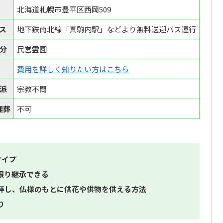
北海道札幌市豊平区西岡509
ス
地下鉄南北線「真駒内駅」などより無料送迎バス運行
分
民営霊園
費用を詳しく知りたい方はこちら
派
宗教不問
埋葬
不可
タイプ
限り継承できる
拝し、仏様のもとに供花や供物を供える方法
り