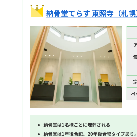
納骨堂てらす 東照寺（札幌
ペ
納骨堂は1名様ごとに埋葬される
納骨堂は1年後合祀、20年後合祀タイプあり