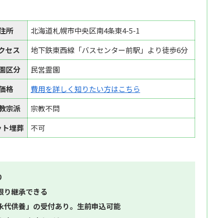
住所
北海道札幌市中央区南4条東4-5-1
クセス
地下鉄東西線「バスセンター前駅」より徒歩6分
園区分
民営霊園
価格
費用を詳しく知りたい方はこちら
教宗派
宗教不問
ット埋葬
不可
り
限り継承できる
永代供養」の受付あり。生前申込可能