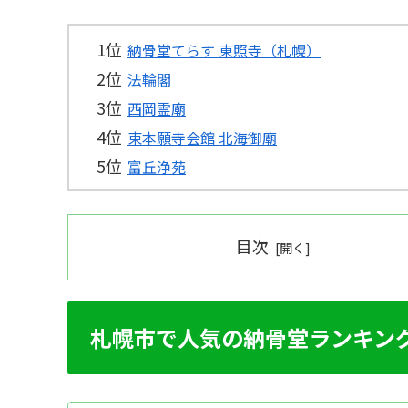
納骨堂てらす 東照寺（札幌）
法輪閣
西岡霊廟
東本願寺会館 北海御廟
富丘浄苑
目次
札幌市で人気の納骨堂ランキン