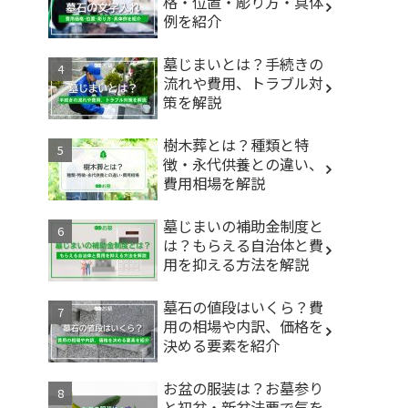
格・位置・彫り方・具体
例を紹介
墓じまいとは？手続きの
流れや費用、トラブル対
策を解説
樹木葬とは？種類と特
徴・永代供養との違い、
費用相場を解説
墓じまいの補助金制度と
は？もらえる自治体と費
用を抑える方法を解説
墓石の値段はいくら？費
用の相場や内訳、価格を
決める要素を紹介
お盆の服装は？お墓参り
と初盆・新盆法要で気を