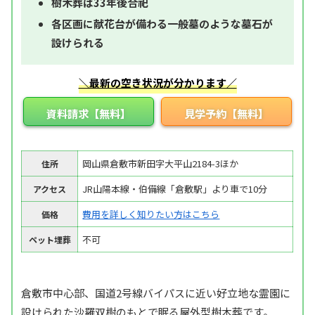
樹木葬は33年後合祀
各区画に献花台が備わる一般墓のような墓石が
設けられる
＼最新の空き状況が分かります／
資料請求【無料】
見学予約【無料】
岡山県倉敷市新田字大平山2184-3ほか
住所
JR山陽本線・伯備線「倉敷駅」より車で10分
アクセス
費用を詳しく知りたい方はこちら
価格
不可
ペット埋葬
倉敷市中心部、国道2号線バイパスに近い好立地な霊園に
設けられた沙羅双樹のもとで眠る屋外型樹木葬です。