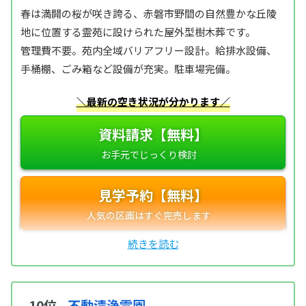
春は満開の桜が咲き誇る、赤磐市野間の自然豊かな丘陵
地に位置する霊苑に設けられた屋外型樹木葬です。
管理費不要。苑内全域バリアフリー設計。給排水設備、
手桶棚、ごみ箱など設備が充実。駐車場完備。
＼最新の空き状況が分かります／
資料請求【無料】
見学予約【無料】
10位
不動清浄霊園