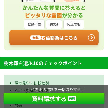
かんたんな質問に答えると
ピッタリな霊園
が分かる
登録不要
約3分
何度でも
お墓診断はこちら
無料
樹木葬を選ぶ10のチェックポイント
現地見学・比較検討
＼上位霊園の資料を一括取り寄せ／
立地・交通アクセス
資料請求する
費用
無料
設備