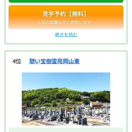
見学予約【無料】
4位
憩い宝樹霊苑岡山東