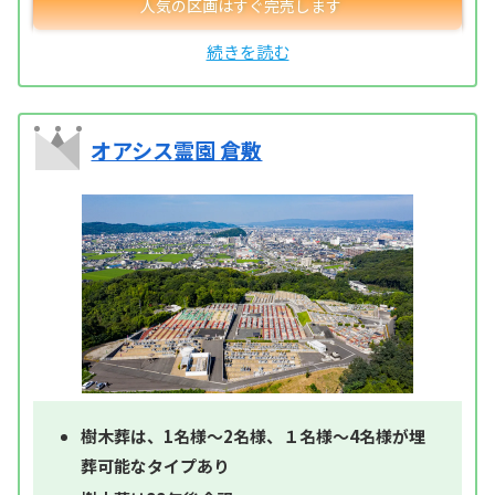
オアシス霊園 倉敷
樹木葬は、1名様～2名様、１名様～4名様が埋
葬可能なタイプあり