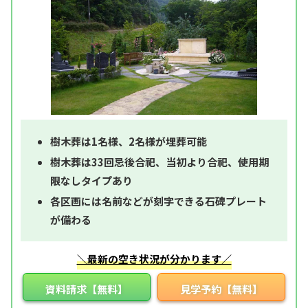
樹木葬は1名様、2名様が埋葬可能
樹木葬は33回忌後合祀、当初より合祀、使用期
限なしタイプあり
各区画には名前などが刻字できる石碑プレート
が備わる
＼最新の空き状況が分かります／
資料請求【無料】
見学予約【無料】