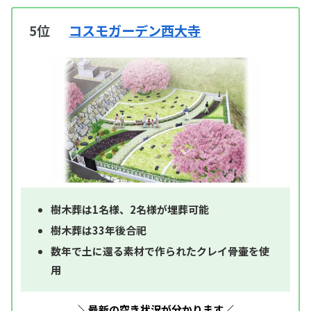
5位
コスモガーデン西大寺
樹木葬は1名様、2名様が埋葬可能
樹木葬は33年後合祀
数年で土に還る素材で作られたクレイ骨壷を使
用
＼最新の空き状況が分かります／