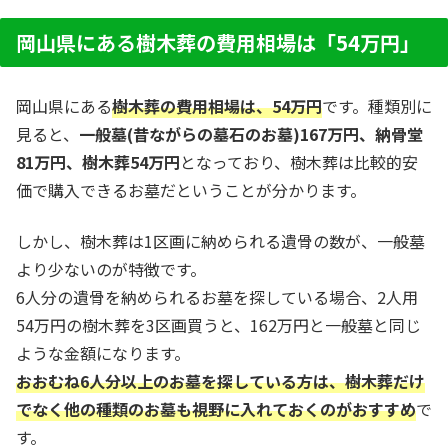
談はすべて無料！建墓のポイント、石材店の選び
方など、お墓探しに役立つ情報も提供中。
岡山県にある樹木葬の費用相場は「54万円」
岡山県にある
樹木葬の費用相場は、54万円
です。種類別に
見ると、
一般墓(昔ながらの墓石のお墓)167万円、納骨堂
81万円、樹木葬54万円
となっており、樹木葬は比較的安
価で購入できるお墓だということが分かります。
しかし、樹木葬は1区画に納められる遺骨の数が、一般墓
より少ないのが特徴です。
6人分の遺骨を納められるお墓を探している場合、2人用
54万円の樹木葬を3区画買うと、162万円と一般墓と同じ
ような金額になります。
おおむね6人分以上のお墓を探している方は、樹木葬だけ
でなく他の種類のお墓も視野に入れておくのがおすすめ
で
す。