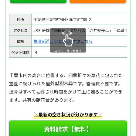
千葉県千葉市中央区赤井町799-2
住所
JR外房線「鎌取駅」よりバス「赤井交差点」下車徒歩8分
アクセス
費用を詳しく知りたい方はこちら
価格
スクロールできます
可
ペット埋葬
千葉市内の高台に位置する、四季折々の草花に包まれた
霊園に設けられた屋外型樹木葬です。管理費不要です。
遺骨はすべて埋葬され時間をかけて土に還ることができ
ます。共有の献花台があります。
＼最新の空き状況が分かります／
資料請求【無料】