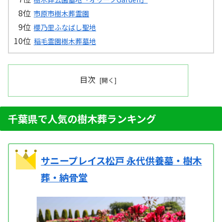
市原市樹木葬霊園
櫻乃里ふなばし聖地
稲毛霊園樹木葬墓地
目次
千葉県で人気の樹木葬ランキング
サニープレイス松戸 永代供養墓・樹木
葬・納骨堂