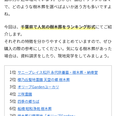
で、どのような樹木葬を選べばよいか迷う方も多いですよ
ね。
今回は、
千葉
県で人気の樹木葬をランキング形式
にてご紹
介します。
それぞれの特徴を分かりやすくまとめていますので、ぜひ
購入の際の参考にしてください。気になる樹木葬があった
場合は、資料請求をしたり、現地見学をしてみましょう。
サニープレイス松戸 永代供養墓・樹木葬・納骨堂
櫻乃丘聖地霊園 天空の郷 樹木葬
オリーブGardenユーカリ
三咲霊園
四季の郷ちば
船橋 昭和浄苑 樹木葬
樹木葬公園墓地「オリーブGarden」