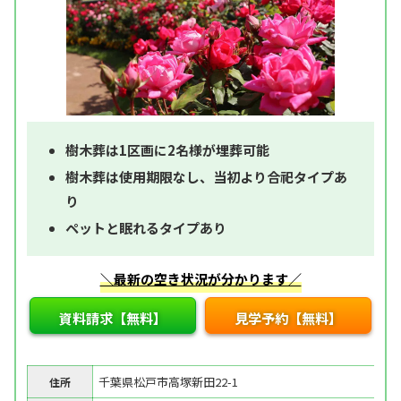
樹木葬は1区画に2名様が埋葬可能
樹木葬は使用期限なし、当初より合祀タイプあ
り
ペットと眠れるタイプあり
＼最新の空き状況が分かります／
資料請求【無料】
見学予約【無料】
千葉県松戸市高塚新田22-1
住所