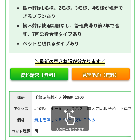
樹木葬は1名様、2名様、3名様、4名様が埋葬で
きるプランあり
樹木葬は使用期限なし、管理費滞り後2年で合
祀、7回忌後合祀タイプあり
ペットと眠れるタイプあり
＼最新の空き状況が分かります／
資料請求【無料】
見学予約【無料】
千葉県船橋市大神保町1306
住所
北総線「小室駅」よりバス「證大寺昭和浄苑」下車すぐ
アクセス
費用を詳しく知りたい方はこちら
価格
スクロールできます
可
ペット埋葬