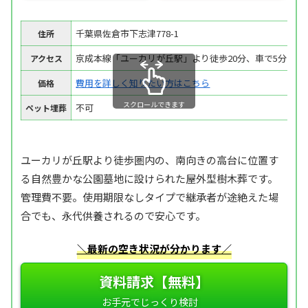
千葉県佐倉市下志津778-1
住所
京成本線「ユーカリが丘駅」より徒歩20分、車で5分
アクセス
費用を詳しく知りたい方はこちら
価格
スクロールできます
不可
ペット埋葬
ユーカリが丘駅より徒歩圏内の、南向きの高台に位置す
る自然豊かな公園墓地に設けられた屋外型樹木葬です。
管理費不要。使用期限なしタイプで継承者が途絶えた場
合でも、永代供養されるので安心です。
＼最新の空き状況が分かります／
資料請求【無料】