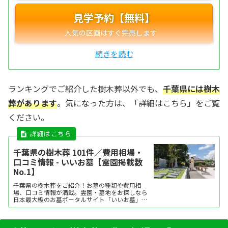
見学予約【無料】
ランキングでご紹介した樹木葬以外でも、
千葉県には樹木
葬があります
。気になった方は、「詳細はこちら」をご覧
ください。
千葉県の樹木葬 101件／費用相場・
口コミ情報 - いいお墓【霊園掲載数
No.1】
千葉県の樹木葬をご紹介！お墓の種類や費用相
場、口コミ情報が満載。霊園・墓地をお探しなら
日本最大級のお墓ポータルサイト「いいお墓」に
お任せください。資料請求・見学予約・お墓の相
談はすべて無料！建墓のポイント、石材店の選び
方など、お墓探しに役立つ情報も提供中。