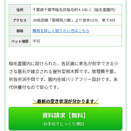
千葉県千葉市稲毛区稲毛町4-345-1（稲毛霊園内）
住所
JR総武線「新検見川駅」より徒歩15分、車で4分
アクセス
費用を詳しく知りたい方はこちら
価格
不可
ペット埋葬
稲毛霊園内に設けられた、各区画に家名が刻字できる小
さな墓石が建立される屋外型樹木葬です。管理費不要。
宗旨宗派不問です。園内全域バリアフリー設計です。永
代供養付なので安心です。
＼最新の空き状況が分かります／
資料請求【無料】