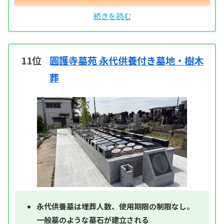
11位
圓護寺墓苑 永代供養付き墓地・樹木
葬
永代供養墓は埋葬人数、使用期限の制限なし。
一般墓のような墓石が建立される