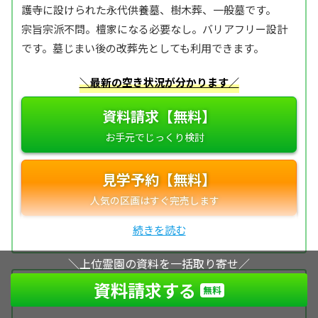
護寺に設けられた永代供養墓、樹木葬、一般墓です。
宗旨宗派不問。檀家になる必要なし。バリアフリー設計
です。墓じまい後の改葬先としても利用できます。
＼最新の空き状況が分かります／
資料請求【無料】
見学予約【無料】
＼上位霊園の資料を一括取り寄せ／
資料請求する
無料
12位
いずみガーデンメモリアル翠緑の碑