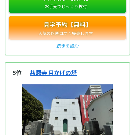
見学予約【無料】
5位
慈恩寺 月かげの塔