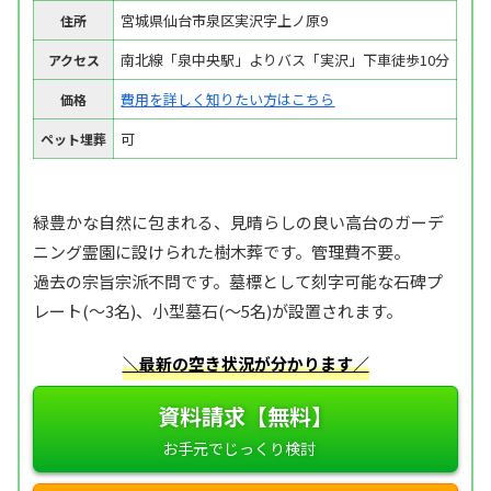
宮城県仙台市泉区実沢字上ノ原9
住所
南北線「泉中央駅」よりバス「実沢」下車徒歩10分
アクセス
費用を詳しく知りたい方はこちら
価格
可
ペット埋葬
緑豊かな自然に包まれる、見晴らしの良い高台のガーデ
ニング霊園に設けられた樹木葬です。管理費不要。
過去の宗旨宗派不問です。墓標として刻字可能な石碑プ
レート(～3名)、小型墓石(～5名)が設置されます。
＼最新の空き状況が分かります／
資料請求【無料】