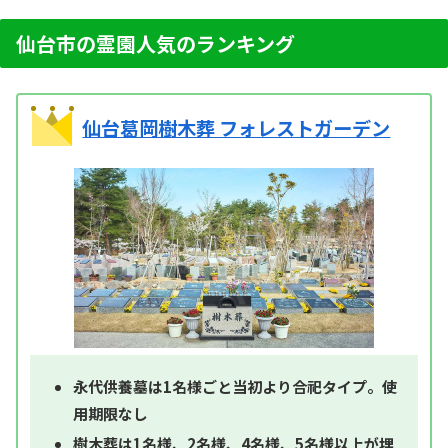
仙台市の霊園人気のランキング
仙台葛岡樹木葬 フォレストガーデン
永代供養墓は1名様ごと当初より合祀タイプ。使
用期限なし
樹木葬は1名様、2名様、4名様、5名様以上が埋