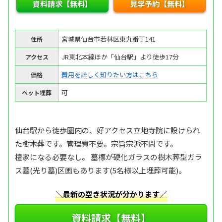
資料請求【無料】
見学予約【無料】
宮城県仙台市若林区東九番丁141
住所
JR東北本線ほか「仙台駅」より徒歩17分
アクセス
費用を詳しく知りたい方はこちら
価格
可
ペット埋葬
仙台駅から徒歩圏内の、好アクセス立地寺院に設けられ
た樹木葬です。管理費不要。宗旨宗派不問です。
檀家になる必要なし。 墓標が硬化ガラスの樹木葬型ガラ
ス墓(光り墓)区画もあります(5名様以上埋葬可能)。
＼最新の空き状況が分かります／
資料請求【無料】