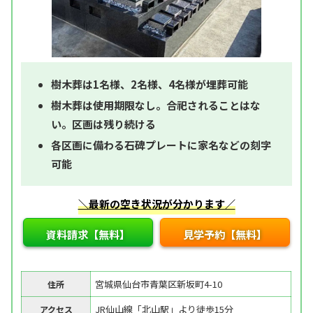
樹木葬は1名様、2名様、4名様が埋葬可能
樹木葬は使用期限なし。合祀されることはな
い。区画は残り続ける
各区画に備わる石碑プレートに家名などの刻字
可能
＼最新の空き状況が分かります／
資料請求【無料】
見学予約【無料】
宮城県仙台市青葉区新坂町4-10
住所
JR仙山線「北山駅」より徒歩15分
アクセス