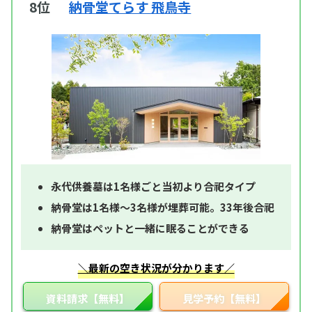
8位
納骨堂てらす 飛鳥寺
永代供養墓は1名様ごと当初より合祀タイプ
納骨堂は1名様～3名様が埋葬可能。33年後合祀
納骨堂はペットと一緒に眠ることができる
＼最新の空き状況が分かります／
資料請求【無料】
見学予約【無料】