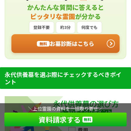
かんたんな質問に答えると
ピッタリな霊園
が分かる
登録不要
約3分
何度でも
お墓診断はこちら
無料
永代供養墓を選ぶ際にチェックするべきポイ
ント
＼上位霊園の資料を一括取り寄せ／
資料請求する
無料