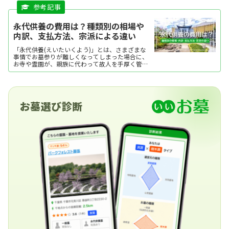
永代供養の費用は？種類別の相場や
内訳、支払方法、宗派による違い
「永代供養(えいたいくよう)」とは、さまざまな
事情でお墓参りが難しくなってしまった場合に、
お寺や霊園が、親族に代わって故人を手厚く管
理・供養してくれるというものです。 一般的に
は、墓所ごとに供養の回忌が定められており、一
定期間が過ぎた遺骨は「合祀墓(ごうしぼ・ごうし
ばか)」に移されますが、個別タイプもあります。
費用は埋葬形式やお墓の種類によっても異なり、
お墓選び診断
「2017年度 お墓の消費者全国実態調査」によれ
ば、永代使用料や墓石代のほか、工事代金など
諸々を合わせた平均額は92.1万円となっていま
す。 一般墓に比べて安価で、管理に安心感がある
ことから、納骨堂や樹木葬などと並んで、近年注
目されている様式です。