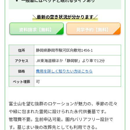
一般墓にはペットと眠れるタイプあり
＼最新の空き状況が分かります／
資料請求【無料】
見学予約【無料】
静岡県静岡市駿河区向敷地1456-1
住所
JR東海道線ほか「静岡駅」より車で12分
アクセス
費用を詳しく知りたい方はこちら
価格
可
ペット埋葬
富士山を望む抜群のロケーションが魅力の、季節の花々
や緑に包まれた霊苑に設けられた永代供養墓です。
管理費不要。生前申込可能。園内バリアフリー設計で
す。墓じまい後の改葬先としても利用できる。