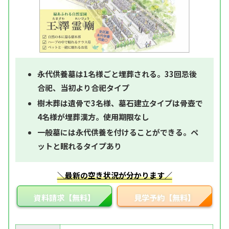
永代供養墓は1名様ごと埋葬される。33回忌後
合祀、当初より合祀タイプ
樹木葬は遺骨で3名様、墓石建立タイプは骨壺で
4名様が埋葬漢方。使用期限なし
一般墓には永代供養を付けることができる。ペ
ットと眠れるタイプあり
＼最新の空き状況が分かります／
資料請求【無料】
見学予約【無料】