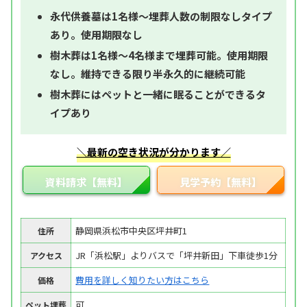
永代供養墓は1名様～埋葬人数の制限なしタイプ
あり。使用期限なし
樹木葬は1名様～4名様まで埋葬可能。使用期限
なし。維持できる限り半永久的に継続可能
樹木葬にはペットと一緒に眠ることができるタ
イプあり
＼最新の空き状況が分かります／
資料請求【無料】
見学予約【無料】
静岡県浜松市中央区坪井町1
住所
JR「浜松駅」よりバスで「坪井新田」下車徒歩1分
アクセス
費用を詳しく知りたい方はこちら
価格
可
ペット埋葬