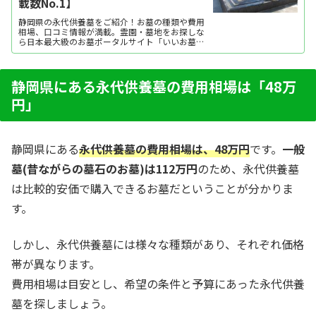
載数No.1】
静岡県の永代供養墓をご紹介！お墓の種類や費用
相場、口コミ情報が満載。霊園・墓地をお探しな
ら日本最大級のお墓ポータルサイト「いいお墓」
にお任せください。資料請求・見学予約・お墓の
相談はすべて無料！建墓のポイント、石材店の選
び方など、お墓探しに役立つ情報も提供中。
静岡県にある永代供養墓の費用相場は「48万
円」
静岡県にある
永代供養墓の費用相場は、48万円
です。
一般
墓(昔ながらの墓石のお墓)は
1
12万円
のため、永代供養墓
は比較的安価で購入できるお墓だということが分かりま
す。
しかし、永代供養墓には様々な種類があり、それぞれ価格
帯が異なります。
費用相場は目安とし、希望の条件と予算にあった永代供養
墓を探しましょう。