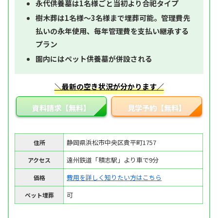
永代供養墓は1名様ごと当初より合祀タイプ
樹木葬は1名様～3名様まで埋葬可能。管理費先
払いの永年使用、毎年管理費を支払い継承する
プラン
園内にはペット供養墓が併設される
＼最新の空き状況が分かります／
資料請求【無料】
見学予約【無料】
静岡県浜松市中央区貴平町1757
住所
遠州鉄道「積志駅」より車で9分
アクセス
費用を詳しく知りたい方はこちら
価格
可
ペット埋葬