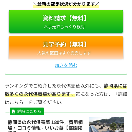
＼最新の空き状況が分かります／
資料請求【無料】
見学予約【無料】
ランキングでご紹介した永代供養墓以外にも、
静岡県には
数多くの永代供養墓があります
。
気になった方は、「詳細
はこちら」をご覧ください。
静岡県の永代供養墓 180件／費用相
場・口コミ情報 - いいお墓【霊園掲