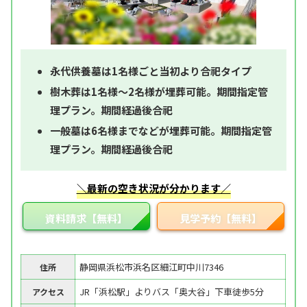
永代供養墓は1名様ごと当初より合祀タイプ
樹木葬は1名様～2名様が埋葬可能。期間指定管
理プラン。期間経過後合祀
一般墓は6名様までなどが埋葬可能。期間指定管
理プラン。期間経過後合祀
＼最新の空き状況が分かります／
資料請求【無料】
見学予約【無料】
静岡県浜松市浜名区細江町中川7346
住所
JR「浜松駅」よりバス「奥大谷」下車徒歩5分
アクセス