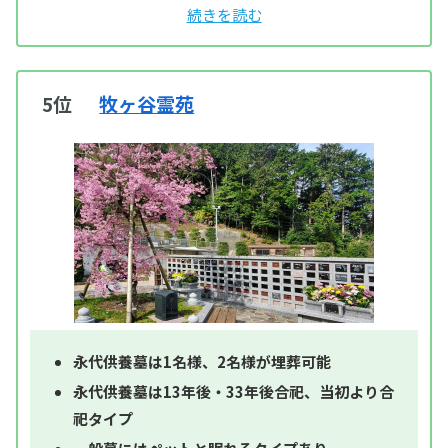
5位
牧ヶ谷霊苑
永代供養墓は1名様、2名様が埋葬可能
永代供養墓は13年後・33年後合祀、当初より合
祀タイプ