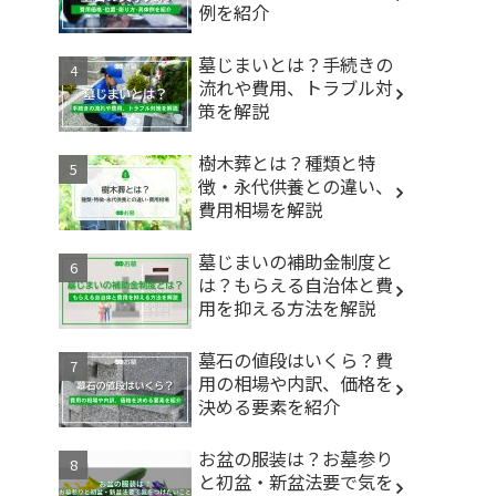
例を紹介
墓じまいとは？手続きの
流れや費用、トラブル対
策を解説
樹木葬とは？種類と特
徴・永代供養との違い、
費用相場を解説
墓じまいの補助金制度と
は？もらえる自治体と費
用を抑える方法を解説
墓石の値段はいくら？費
用の相場や内訳、価格を
決める要素を紹介
お盆の服装は？お墓参り
と初盆・新盆法要で気を