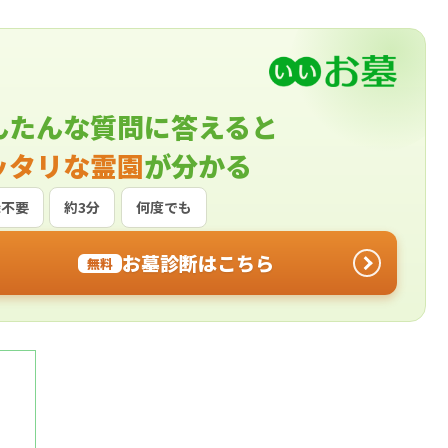
んたんな質問に答えると
ッタリな霊園
が分かる
録不要
約3分
何度でも
お墓診断はこちら
無料