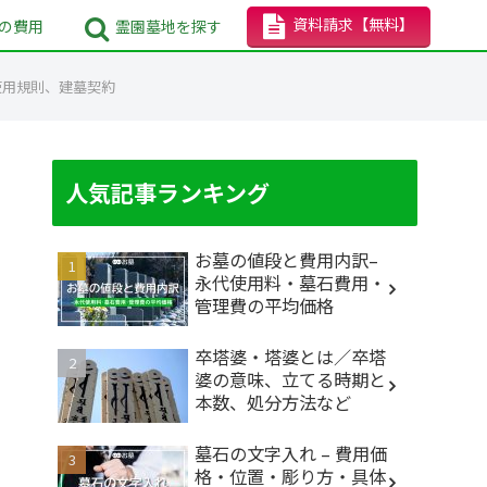
資料請求
【無料】
の
費用
霊園墓地
を探す
使用規則、建墓契約
人気記事ランキング
お墓の値段と費用内訳–
永代使用料・墓石費用・
管理費の平均価格
卒塔婆・塔婆とは／卒塔
婆の意味、立てる時期と
本数、処分方法など
墓石の文字入れ – 費用価
格・位置・彫り方・具体