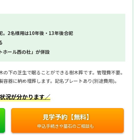
祀。2名様用は10年後・13年後合祀
る
トホール西の杜」が併設
木の下の芝生で眠ることができる樹木葬です。管理費不要。
製容器に納め埋葬します。記名プレートあり(別途費用)。
状況が分かります／
見学予約【無料】