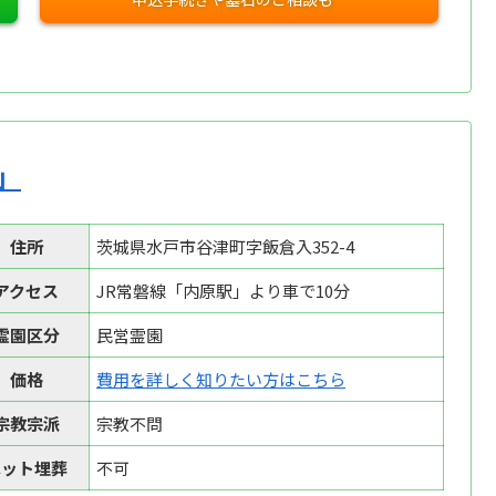
」
住所
茨城県水戸市谷津町字飯倉入352-4
アクセス
JR常磐線「内原駅」より車で10分
霊園区分
民営霊園
価格
費用を詳しく知りたい方はこちら
宗教宗派
宗教不問
ペット埋葬
不可