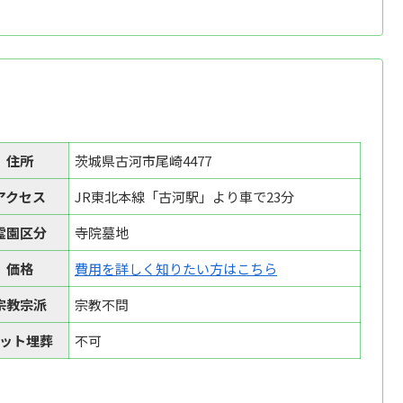
住所
茨城県古河市尾崎4477
アクセス
JR東北本線「古河駅」より車で23分
霊園区分
寺院墓地
価格
費用を詳しく知りたい方はこちら
宗教宗派
宗教不問
ット埋葬
不可