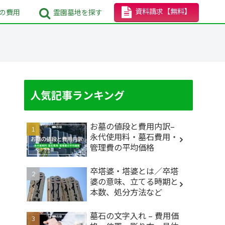
資料請求
【無料】
の
費用
霊園墓地
を探す
人気記事ランキング
お墓の値段と費用内訳–
永代使用料・墓石費用・
管理費の平均価格
卒塔婆・塔婆とは／卒塔
婆の意味、立てる時期と
本数、処分方法など
墓石の文字入れ – 費用価