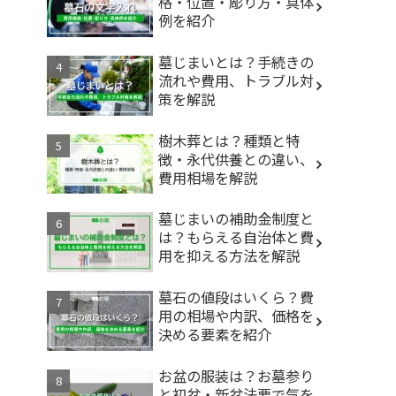
格・位置・彫り方・具体
例を紹介
墓じまいとは？手続きの
流れや費用、トラブル対
策を解説
樹木葬とは？種類と特
徴・永代供養との違い、
費用相場を解説
墓じまいの補助金制度と
は？もらえる自治体と費
用を抑える方法を解説
墓石の値段はいくら？費
用の相場や内訳、価格を
決める要素を紹介
お盆の服装は？お墓参り
と初盆・新盆法要で気を