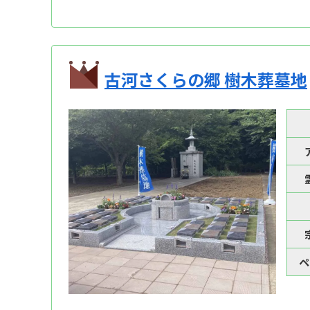
古河さくらの郷 樹木葬墓地
ペ