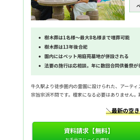
樹木葬は1名様～最大8名様まで埋葬可能
樹木葬は13年後合祀
園内にはペット用庭苑墓地が併設される
法要の施行は応相談。年に数回合同供養祭が
牛久駅より徒歩圏内の霊園に設けられた、アーティ
宗旨宗派不問です。檀家になる必要はありません。
＼最新の空き
資料請求【無料】