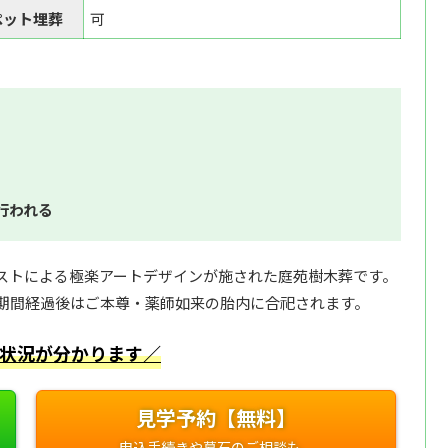
ペット埋葬
可
行われる
ストによる極楽アートデザインが施された庭苑樹木葬です。
期間経過後はご本尊・薬師如来の胎内に合祀されます。
状況が分かります／
見学予約【無料】