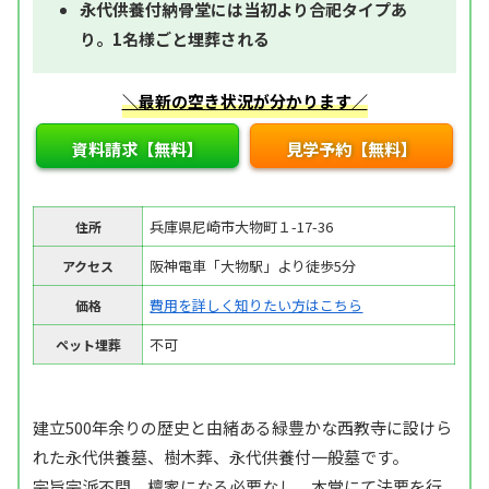
永代供養付納骨堂には当初より合祀タイプあ
り。1名様ごと埋葬される
＼最新の空き状況が分かります／
資料請求【無料】
見学予約【無料】
兵庫県尼崎市大物町１-17-36
住所
阪神電車「大物駅」より徒歩5分
アクセス
費用を詳しく知りたい方はこちら
価格
不可
ペット埋葬
建立500年余りの歴史と由緒ある緑豊かな西教寺に設けら
れた永代供養墓、樹木葬、永代供養付一般墓です。
宗旨宗派不問。檀家になる必要なし。本堂にて法要を行