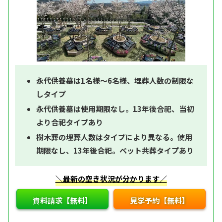
永代供養墓は1名様～6名様、埋葬人数の制限な
しタイプ
永代供養墓は使用期限なし。13年後合祀、当初
より合祀タイプあり
樹木葬の埋葬人数はタイプにより異なる。使用
期限なし、13年後合祀。ペット共葬タイプあり
＼最新の空き状況が分かります／
資料請求【無料】
見学予約【無料】