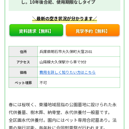
し。10年後合祀、使用期限なしタイプ
＼最新の空き状況が分かります／
資料請求【無料】
見学予約【無料】
兵庫県明石市大久保町大窪2581
住所
山陽線大久保駅から車で9分
アクセス
費用を詳しく知りたい方はこちら
価格
不可
ペット埋葬
春には桜咲く、東播地域屈指の公園墓地に設けられた永
代供養墓、樹木葬、納骨堂、永代供養付一般墓です。
全区画永代供養付。園内にはペット専用合祀墓あり。法
要の施行可能。毎年秋に合同慰霊祭が行われます。