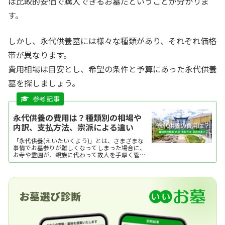
は比較的安価で購入できるお墓だということが分かりま
す。
しかし、永代供養墓には様々な種類があり、それぞれ価格
帯が異なります。
費用相場は目安とし、希望の条件と予算にあった永代供養
墓を探しましょう。
永代供養の費用は？種類別の相場や
内訳、支払方法、宗派による違い
「永代供養(えいたいくよう)」とは、さまざまな
事情でお墓参りが難しくなってしまった場合に、
お寺や霊園が、親族に代わって故人を手厚く管
理・供養してくれるというものです。 一般的に
は、墓所ごとに供養の回忌が定められており、一
定期間が過ぎた遺骨は「合祀墓(ごうしぼ・ごうし
ばか)」に移されますが、個別タイプもあります。
費用は埋葬形式やお墓の種類によっても異なり、
お墓選び診断
「2017年度 お墓の消費者全国実態調査」によれ
ば、永代使用料や墓石代のほか、工事代金など
諸々を合わせた平均額は92.1万円となっていま
す。 一般墓に比べて安価で、管理に安心感がある
ことから、納骨堂や樹木葬などと並んで、近年注