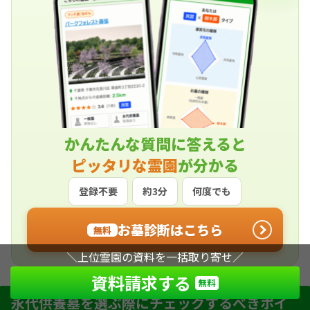
目されている様式です。
かんたんな質問に答えると
ピッタリな霊園
が分かる
登録不要
約3分
何度でも
お墓診断はこちら
無料
＼上位霊園の資料を一括取り寄せ／
資料請求する
無料
永代供養墓を選ぶ際にチェックするべきポイ