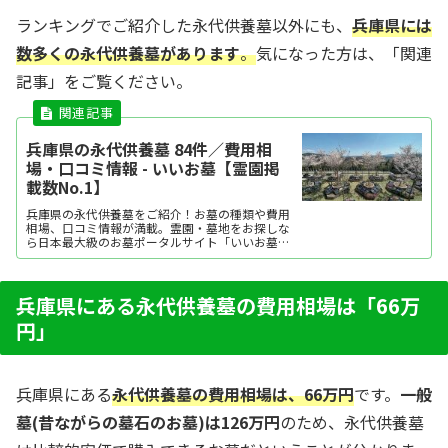
ランキングでご紹介した永代供養墓以外にも、
兵庫県には
数多くの永代供養墓があります
。
気になった方は、「関連
記事」をご覧ください。
兵庫県の永代供養墓 84件／費用相
場・口コミ情報 - いいお墓【霊園掲
載数No.1】
兵庫県の永代供養墓をご紹介！お墓の種類や費用
相場、口コミ情報が満載。霊園・墓地をお探しな
ら日本最大級のお墓ポータルサイト「いいお墓」
にお任せください。資料請求・見学予約・お墓の
相談はすべて無料！建墓のポイント、石材店の選
び方など、お墓探しに役立つ情報も提供中。
兵庫県にある永代供養墓の費用相場は「66万
円」
兵庫県にある
永代供養墓の費用相場は、66万円
です。
一般
墓(昔ながらの墓石のお墓)は126万円
のため、永代供養墓