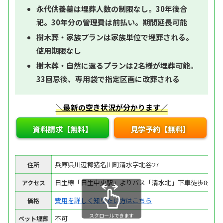
永代供養墓は埋葬人数の制限なし。30年後合
祀。30年分の管理費は前払い。期間延長可能
樹木葬・家族プランは家族単位で埋葬される。
使用期限なし
樹木葬・自然に還るプランは2名様が埋葬可能。
33回忌後、専用袋で指定区画に改葬される
＼最新の空き状況が分かります／
資料請求【無料】
見学予約【無料】
兵庫県川辺郡猪名川町清水字北谷27
住所
日生線「日生中央駅」よりバス「清水北」下車徒歩8分
アクセス
費用を詳しく知りたい方はこちら
価格
スクロールできます
不可
ペット埋葬