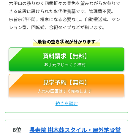
六甲山の移りゆく四季折々の景色を望みながらお参りで
きる施設に設けられた永代供養墓です。管理費不要。
宗旨宗派不問。檀家になる必要なし。自動搬送式、マン
ション型、回転式、合祀タイプなどが揃います。
＼最新の空き状況が分かります／
資料請求【無料】
見学予約【無料】
6位
長寿院 樹木葬スタイル・屋外納骨堂