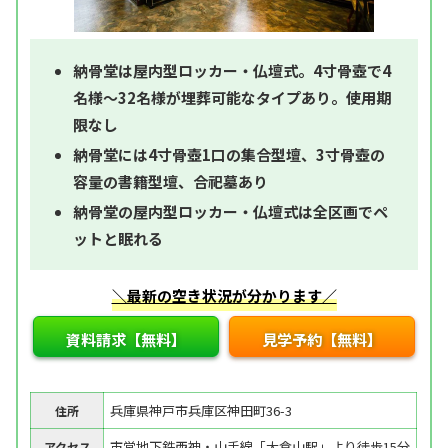
納骨堂は屋内型ロッカー・仏壇式。4寸骨壺で4
名様～32名様が埋葬可能なタイプあり。使用期
限なし
納骨堂には4寸骨壺1口の集合型壇、3寸骨壺の
容量の書籍型壇、合祀墓あり
納骨堂の屋内型ロッカー・仏壇式は全区画でペ
ットと眠れる
＼最新の空き状況が分かります／
資料請求【無料】
見学予約【無料】
兵庫県神戸市兵庫区神田町36-3
住所
市営地下鉄西神・山手線「大倉山駅」より徒歩15分
アクセス