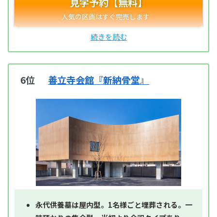
見学予約【無料】
6位
善立寺会館『新納骨堂』
永代供養墓は屋内型。1名様ごと埋葬される。一