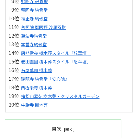
妙昭寺 報恩殿
璧圓寺 納骨堂
福正寺 納骨堂
普照院 庭園葬 沙羅双樹
萬法寺納骨堂
本誓寺納骨堂
唐熊霊苑 樹木葬スタイル「想華壇」
養田霊園 樹木葬スタイル「想華壇」
石屋墓園 樹木葬
瑞龍寺 納骨堂『安心院』
西極楽寺 樹木葬
梅松山墓苑 樹木葬・クリスタルガーデン
中勝寺 樹木葬
目次