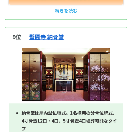
9位
璧圓寺 納骨堂
納骨堂は屋内型仏壇式。1名様用の分骨位牌式、
4寸骨壺12口・4口、5寸骨壺4口埋葬可能なタイ
プ