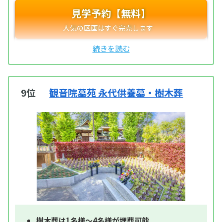
見学予約【無料】
9位
観音院墓苑 永代供養墓・樹木葬
樹木葬は1名様～4名様が埋葬可能