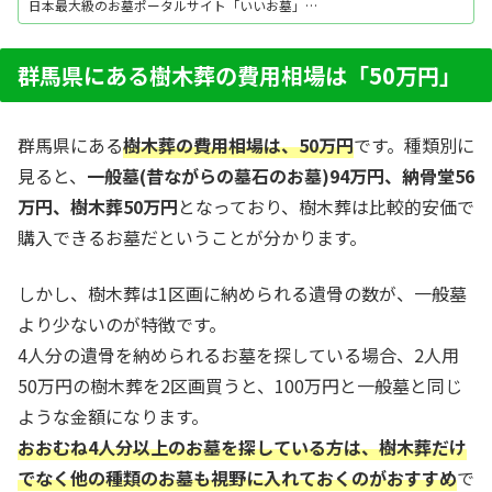
日本最大級のお墓ポータルサイト「いいお墓」に
お任せください。資料請求・見学予約・お墓の相
談はすべて無料！建墓のポイント、石材店の選び
方など、お墓探しに役立つ情報も提供中。
群馬県にある樹木葬の費用相場は「50万円」
群馬県にある
樹木葬の費用相場は、50万円
です。種類別に
見ると、
一般墓(昔ながらの墓石のお墓)94万円、納骨堂56
万円、樹木葬50万円
となっており、樹木葬は比較的安価で
購入できるお墓だということが分かります。
しかし、樹木葬は1区画に納められる遺骨の数が、一般墓
より少ないのが特徴です。
4人分の遺骨を納められるお墓を探している場合、2人用
50万円の樹木葬を2区画買うと、100万円と一般墓と同じ
ような金額になります。
おおむね4人分以上のお墓を探している方は、樹木葬だけ
でなく他の種類のお墓も視野に入れておくのがおすすめ
で