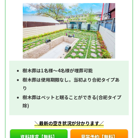
樹木葬は1名様～4名様が埋葬可能
樹木葬は使用期限なし。当初より合祀タイプあ
り
樹木葬はペットと眠ることができる(合祀タイプ
除)
＼最新の空き状況が分かります／
資料請求【無料】
見学予約【無料】