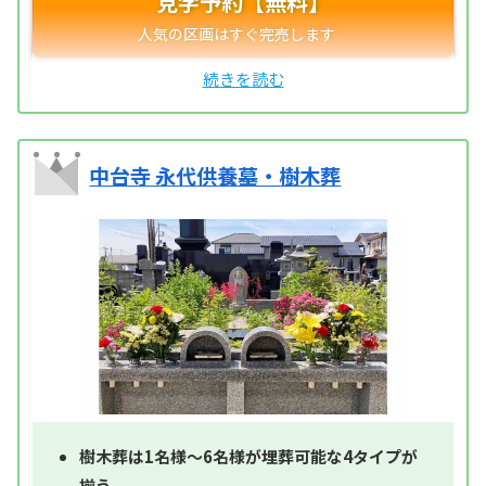
見学予約【無料】
中台寺 永代供養墓・樹木葬
樹木葬は1名様～6名様が埋葬可能な4タイプが
揃う