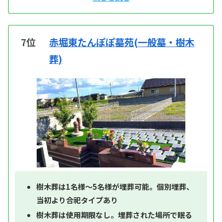
7位
赤堀東たんぽぽ墓苑(一般墓・樹木
葬)
樹木葬は1名様～5名様が埋葬可能。個別埋葬、
当初より合祀タイプあり
樹木葬は使用期限なし。埋葬された場所で眠る