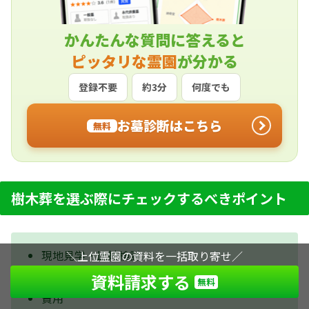
かんたんな質問に答えると
ピッタリな霊園
が分かる
登録不要
約3分
何度でも
お墓診断はこちら
無料
樹木葬を選ぶ際にチェックするべきポイント
現地見学・比較検討
＼上位霊園の資料を一括取り寄せ／
立地・交通アクセス
資料請求する
無料
費用