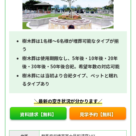
樹木葬は1名様～6名様が埋葬可能なタイプが揃
う
樹木葬は使用期限なし、5年後・10年後・20年
後・30年後・50年後合祀。希望年数の対応可能
樹木葬には当初より合祀タイプ、ペットと眠れ
るタイプあり
＼最新の空き状況が分かります／
資料請求【無料】
見学予約【無料】
群馬県前橋市富士見町漆窪187
住所