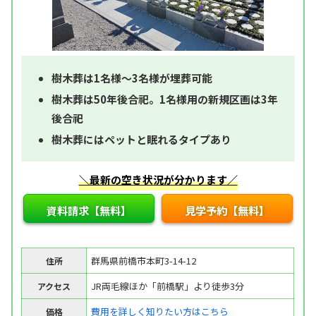
樹木葬は1名様～3名様が埋葬可能
樹木葬は50年後合祀。1名様用の新規区画は3年
後合祀
樹木葬にはペットと眠れるタイプあり
＼最新の空き状況が分かります／
資料請求【無料】
見学予約【無料】
群馬県前橋市本町3-14-12
住所
JR両毛線ほか「前橋駅」より徒歩3分
アクセス
費用を詳しく知りたい方はこちら
価格