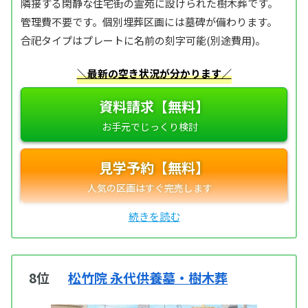
隣接する閑静な住宅街の霊苑に設けられた樹木葬です。
管理費不要です。個別埋葬区画には墓碑が備わります。
合祀タイプはプレートに名前の刻字可能(別途費用)。
＼最新の空き状況が分かります／
資料請求【無料】
見学予約【無料】
8位
松竹院 永代供養墓・樹木葬