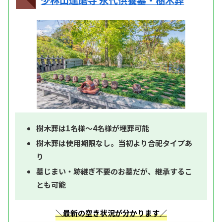
少林山達磨寺 永代供養墓・樹木葬
樹木葬は1名様～4名様が埋葬可能
樹木葬は使用期限なし。当初より合祀タイプあ
り
墓じまい・跡継ぎ不要のお墓だが、継承するこ
とも可能
＼最新の空き状況が分かります／