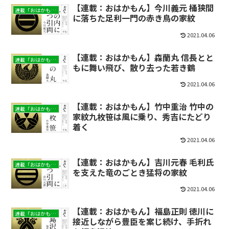
【連載：おはかもん】今川義元 桶狭間
連載「おはかもん」
に落ちた足利一門の赤き鳥の家紋
2021.04.06
【連載：おはかもん】森蘭丸 信長とと
連載「おはかもん」
もに舞い飛び、散り去った若き鶴
2021.04.06
【連載：おはかもん】竹中重治 竹中の
連載「おはかもん」
家紋九枚笹は風に乗り、秀吉にたどり
着く
2021.04.06
【連載：おはかもん】吉川元春 毛利氏
連載「おはかもん」
を支えた竜のごとき猛将の家紋
2021.04.06
【連載：おはかもん】福島正則 徳川に
連載「おはかもん」
接近しながら豊臣を案じ続け、手折れ