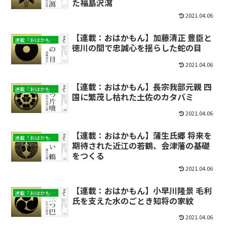
た福島沢瀉
2021.04.06
【連載：おはかもん】加藤清正 豊臣と
連載「おはかもん」
徳川の間で忠誠心を揺らした蛇の目
2021.04.06
【連載：おはかもん】長宗我部元親 四
連載「おはかもん」
国に繁茂し枯れた土佐のカタバミ
2021.04.06
【連載：おはかもん】蒲生氏郷 将来を
連載「おはかもん」
期待された近江の若鶴、会津藩の基礎
をつくる
2021.04.06
【連載：おはかもん】小早川隆景 毛利
連載「おはかもん」
氏を支えた水のごとき知将の家紋
2021.04.06