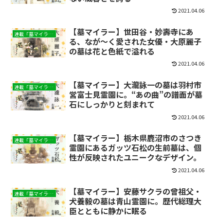
2021.04.06
【墓マイラー】世田谷・妙壽寺にあ
連載「墓マイラー」
る、なが～く愛された女優・大原麗子
の墓は花と色紙で溢れる
2021.04.06
【墓マイラー】大瀧詠一の墓は羽村市
連載「墓マイラー」
営富士見霊園に。“あの曲”の譜面が墓
石にしっかりと刻まれて
2021.04.06
【墓マイラー】栃木県鹿沼市のさつき
連載「墓マイラー」
霊園にあるガッツ石松の生前墓は、個
性が反映されたユニークなデザイン。
2021.04.06
【墓マイラー】安藤サクラの曾祖父・
連載「墓マイラー」
犬養毅の墓は青山霊園に。歴代総理大
臣とともに静かに眠る