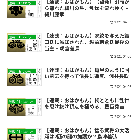
【連載：おはかもん】（幽斎）引両か
連載「おはかもん」
ら離れた細川の星、乱世を流れゆく –
細川藤孝
2021.04.06
【連載：おはかもん】家紋を与えた織
連載「おはかもん」
田氏に滅ぼされた、越前朝倉氏最後の
当主 – 朝倉義景
2021.04.06
【連載：おはかもん】亀甲のように固
連載「おはかもん」
い意志を持って信長に造反、浅井長政
2021.04.06
【連載：おはかもん】桐とともに乱世
連載「おはかもん」
を駆け抜け頂点を極める、豊臣秀吉
2021.04.06
【連載：おはかもん】猛る武将の大活
連載「おはかもん」
躍は2匹の龍の加護か？島津義弘