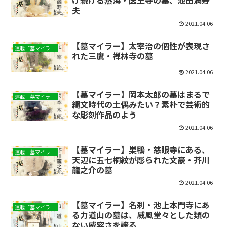
け続ける熱海・医王寺の墓、池田満寿
夫
2021.04.06
【墓マイラー】太宰治の個性が表現さ
連載「墓マイラー」
れた三鷹・禅林寺の墓
2021.04.06
【墓マイラー】岡本太郎の墓はまるで
連載「墓マイラー」
縄文時代の土偶みたい？素朴で芸術的
な彫刻作品のよう
2021.04.06
【墓マイラー】巣鴨・慈眼寺にある、
連載「墓マイラー」
天辺に五七桐紋が彫られた文豪・芥川
龍之介の墓
2021.04.06
【墓マイラー】名刹・池上本門寺にあ
連載「墓マイラー」
る力道山の墓は、威風堂々とした類の
ない威容さを誇る