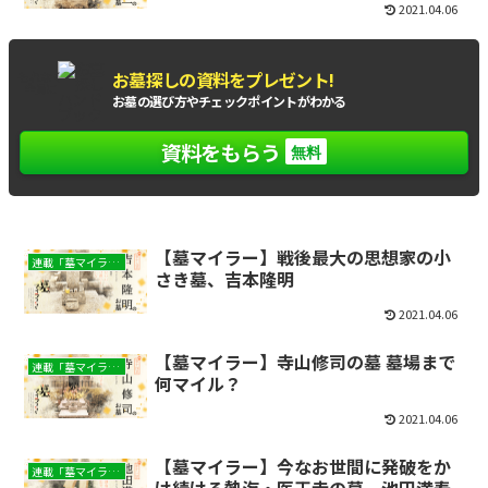
2021.04.06
お墓探しの資料をプレゼント!
もれなく
全員に
お墓の選び方やチェックポイントがわかる
資料をもらう
無料
【墓マイラー】戦後最大の思想家の小
連載「墓マイラー」
さき墓、吉本隆明
2021.04.06
【墓マイラー】寺山修司の墓 墓場まで
連載「墓マイラー」
何マイル？
2021.04.06
【墓マイラー】今なお世間に発破をか
連載「墓マイラー」