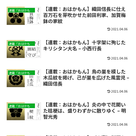
【連載：おはかもん】織田信長に仕え
連載「おはかもん」
百万石を芽吹かせた前田利家、加賀梅
鉢の家紋
2021.04.06
【連載：おはかもん】十字架に殉じた
連載「おはかもん」
キリシタン大名 – 小西行長
2021.04.06
【連載：おはかもん】鳥の巣を模した
連載「おはかもん」
木瓜紋を掲げ、己が巣を広げた風雲児 –
織田信長
2021.04.06
【連載：おはかもん】炎の中で花開い
連載「おはかもん」
た桔梗は、盛りわずかに散りゆく – 明
智光秀
2021.04.06