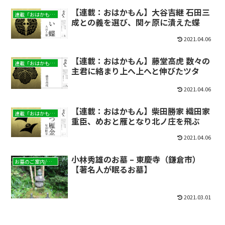
【連載：おはかもん】大谷吉継 石田三
連載「おはかもん」
成との義を選び、関ヶ原に潰えた蝶
2021.04.06
【連載：おはかもん】藤堂高虎 数々の
連載「おはかもん」
主君に絡まり上へ上へと伸びたツタ
2021.04.06
【連載：おはかもん】柴田勝家 織田家
連載「おはかもん」
重臣、めおと雁となり北ノ庄を飛ぶ
2021.04.06
小林秀雄のお墓 – 東慶寺（鎌倉市）
お墓のご案内/現地レポート
【著名人が眠るお墓】
2021.03.01