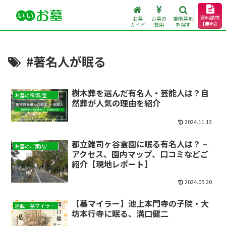
資料請求
お墓
お墓の
霊園墓地
【無料】
ガイド
費用
を探す
#著名人が眠る
樹木葬を選んだ有名人・芸能人は？自
お墓の種類/霊園墓地と墓石
然葬が人気の理由を紹介
2024.11.13
都立雑司ヶ谷霊園に眠る有名人は？ –
お墓のご案内/現地レポート
アクセス、園内マップ、口コミなどご
紹介【現地レポート】
2024.05.20
【墓マイラー】池上本門寺の子院・大
連載「墓マイラー」
坊本行寺に眠る、溝口健二