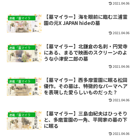
2021.04.06
【墓マイラー】海を眼前に臨む三浦霊
連載「墓マイラー」
園の元X JAPAN hideの墓
2021.04.06
【墓マイラー】北鎌倉の名刹・円覚寺
連載「墓マイラー」
にある、まるで映画のスクリーンのよ
うな小津安二郎の墓
2021.04.06
【墓マイラー】西多摩霊園に眠る松田
連載「墓マイラー」
優作。その墓は、特徴的なパーマヘア
を表現した愛らしいものだった？
2021.04.06
【墓マイラー】三島由紀夫はひっそり
連載「墓マイラー」
と、多磨霊園の一角、平岡家の墓の下
に眠る
2021.04.06