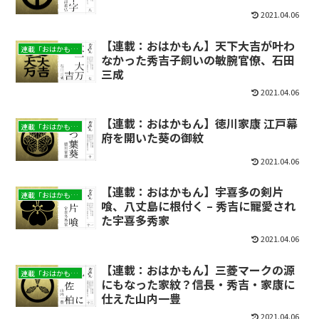
2021.04.06
【連載：おはかもん】天下大吉が叶わ
連載「おはかもん」
なかった秀吉子飼いの敏腕官僚、石田
三成
2021.04.06
【連載：おはかもん】徳川家康 江戸幕
連載「おはかもん」
府を開いた葵の御紋
2021.04.06
【連載：おはかもん】宇喜多の剣片
連載「おはかもん」
喰、八丈島に根付く – 秀吉に寵愛され
た宇喜多秀家
2021.04.06
【連載：おはかもん】三菱マークの源
連載「おはかもん」
にもなった家紋？信長・秀吉・家康に
仕えた山内一豊
2021.04.06