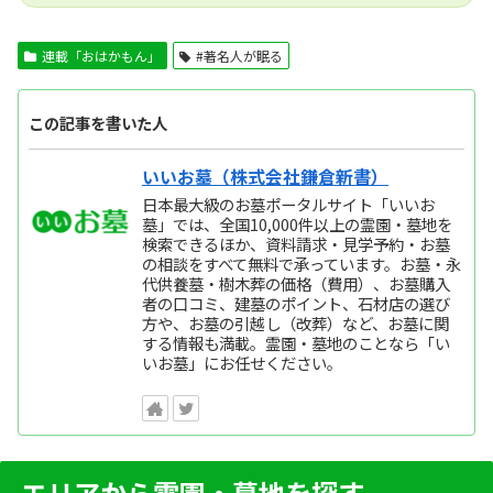
連載「おはかもん」
#著名人が眠る
この記事を書いた人
いいお墓（株式会社鎌倉新書）
日本最大級のお墓ポータルサイト「いいお
墓」では、全国10,000件以上の霊園・墓地を
検索できるほか、資料請求・見学予約・お墓
の相談をすべて無料で承っています。お墓・永
代供養墓・樹木葬の価格（費用）、お墓購入
者の口コミ、建墓のポイント、石材店の選び
方や、お墓の引越し（改葬）など、お墓に関
する情報も満載。霊園・墓地のことなら「い
いお墓」にお任せください。
エリアから霊園・墓地を探す