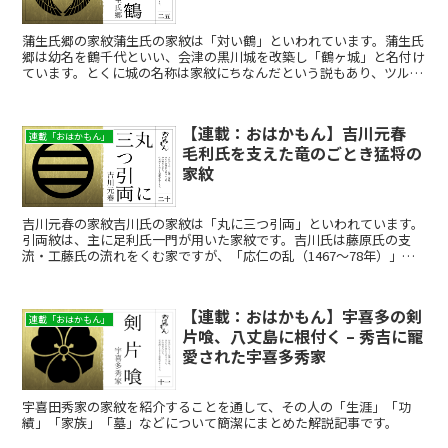
蒲生氏郷の家紋蒲生氏の家紋は「対い鶴」といわれています。蒲生氏
郷は幼名を鶴千代といい、会津の黒川城を改築し「鶴ヶ城」と名付け
ています。とくに城の名称は家紋にちなんだという説もあり、ツルに
縁のある人物ですが、残念ながらツルのように長寿とはいき...
【連載：おはかもん】吉川元春
連載「おはかもん」
毛利氏を支えた竜のごとき猛将の
家紋
吉川元春の家紋吉川氏の家紋は「丸に三つ引両」といわれています。
引両紋は、主に足利氏一門が用いた家紋です。吉川氏は藤原氏の支
流・工藤氏の流れをくむ家ですが、「応仁の乱（1467～78年）」で
の功績で、足利氏の支流である細川氏から引両紋を賜った...
【連載：おはかもん】宇喜多の剣
連載「おはかもん」
片喰、八丈島に根付く – 秀吉に寵
愛された宇喜多秀家
宇喜田秀家の家紋を紹介することを通して、その人の「生涯」「功
績」「家族」「墓」などについて簡潔にまとめた解説記事です。