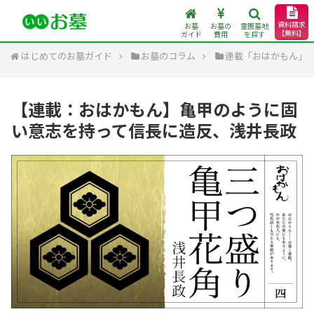
資料請求
お墓
お墓の
霊園墓地
【無料】
ガイド
費用
を探す
はじめてのお墓ガイド
お墓のコラム
連載「おはかもん」
【連載：おはかもん】亀甲のように固
い意志を持って信長に造反、浅井長政