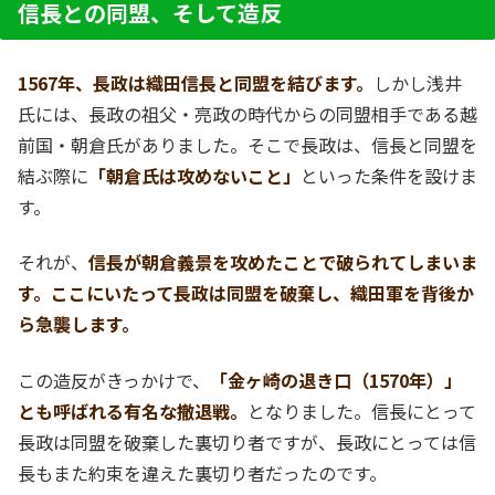
信長との同盟、そして造反
1567年、長政は織田信長と同盟を結びます。
しかし浅井
氏には、長政の祖父・亮政の時代からの同盟相手である越
前国・朝倉氏がありました。そこで長政は、信長と同盟を
結ぶ際に
「朝倉氏は攻めないこと」
といった条件を設けま
す。
それが、
信長が朝倉義景を攻めたことで破られてしまいま
す。ここにいたって長政は同盟を破棄し、織田軍を背後か
ら急襲します。
この造反がきっかけで、
「金ヶ崎の退き口（1570年）」
とも呼ばれる有名な撤退戦。
となりました。信長にとって
長政は同盟を破棄した裏切り者ですが、長政にとっては信
長もまた約束を違えた裏切り者だったのです。