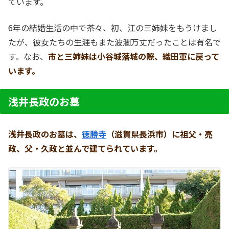
ています。
6年の結婚生活の中で茶々、初、江の三姉妹をもうけまし
たが、彼女たちの生涯もまた波瀾万丈だったことは有名で
す。なお、
市と三姉妹は小谷城落城の際、織田軍に戻って
います。
浅井長政のお墓
浅井長政のお墓は、
徳勝寺
（滋賀県長浜市）に祖父・亮
政、父・久政と並んで建てられています。