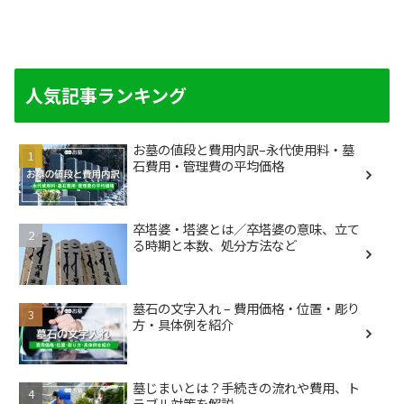
人気記事ランキング
お墓の値段と費用内訳–永代使用料・墓
石費用・管理費の平均価格
卒塔婆・塔婆とは／卒塔婆の意味、立て
る時期と本数、処分方法など
墓石の文字入れ – 費用価格・位置・彫り
方・具体例を紹介
墓じまいとは？手続きの流れや費用、ト
ラブル対策を解説