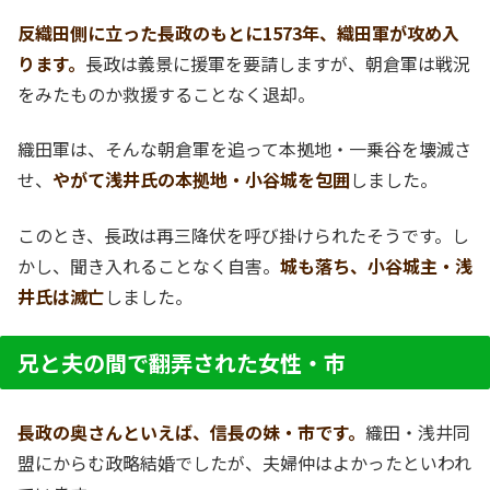
反織田側に立った長政のもとに1573年、織田軍が攻め入
ります。
長政は義景に援軍を要請しますが、朝倉軍は戦況
をみたものか救援することなく退却。
織田軍は、そんな朝倉軍を追って本拠地・一乗谷を壊滅さ
せ、
やがて浅井氏の本拠地・小谷城を包囲
しました。
このとき、長政は再三降伏を呼び掛けられたそうです。し
かし、聞き入れることなく自害。
城も落ち、小谷城主・浅
井氏は滅亡
しました。
兄と夫の間で翻弄された女性・市
長政の奥さんといえば、信長の妹・市です。
織田・浅井同
盟にからむ政略結婚でしたが、夫婦仲はよかったといわれ