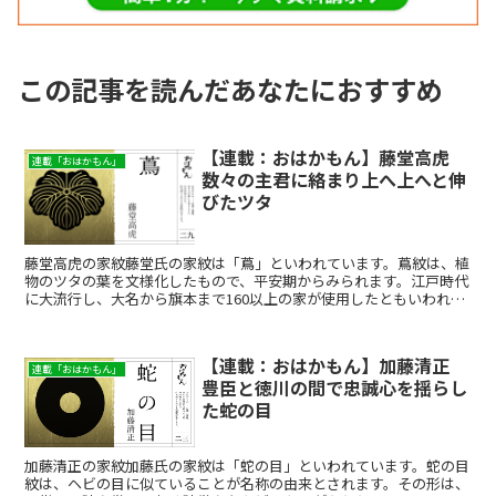
この記事を読んだあなたにおすすめ
【連載：おはかもん】藤堂高虎
連載「おはかもん」
数々の主君に絡まり上へ上へと伸
びたツタ
藤堂高虎の家紋藤堂氏の家紋は「蔦」といわれています。蔦紋は、植
物のツタの葉を文様化したもので、平安期からみられます。江戸時代
に大流行し、大名から旗本まで160以上の家が使用したともいわれ、
その人気は町人にも及びました。8代将軍・徳川吉宗が好...
【連載：おはかもん】加藤清正
連載「おはかもん」
豊臣と徳川の間で忠誠心を揺らし
た蛇の目
加藤清正の家紋加藤氏の家紋は「蛇の目」といわれています。蛇の目
紋は、ヘビの目に似ていることが名称の由来とされます。その形は、