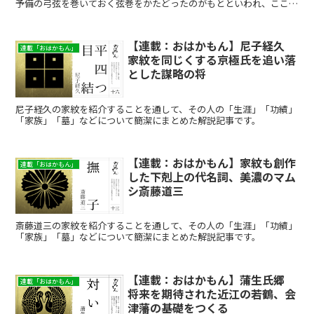
予備の弓弦を巻いておく弦巻をかたどったのがもとといわれ、ここか
ら「弦巻紋」とも呼ばれます。加藤清正は、蛇の目紋を武具...
【連載：おはかもん】尼子経久
連載「おはかもん」
家紋を同じくする京極氏を追い落
とした謀略の将
尼子経久の家紋を紹介することを通して、その人の「生涯」「功績」
「家族」「墓」などについて簡潔にまとめた解説記事です。
【連載：おはかもん】家紋も創作
連載「おはかもん」
した下剋上の代名詞、美濃のマム
シ斎藤道三
斎藤道三の家紋を紹介することを通して、その人の「生涯」「功績」
「家族」「墓」などについて簡潔にまとめた解説記事です。
【連載：おはかもん】蒲生氏郷
連載「おはかもん」
将来を期待された近江の若鶴、会
津藩の基礎をつくる