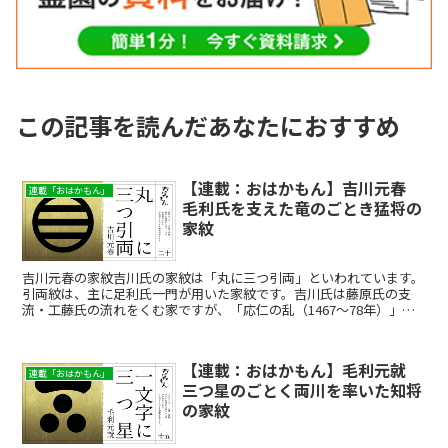
この記事を読んだあなたにおすすめ
【連載：おはかもん】吉川元春
連載「おはかもん」
毛利氏を支えた竜のごとき猛将の
家紋
吉川元春の家紋吉川氏の家紋は「丸に三つ引両」といわれています。
引両紋は、主に足利氏一門が用いた家紋です。吉川氏は藤原氏の支
流・工藤氏の流れをくむ家ですが、「応仁の乱（1467～78年）」で
の功績で、足利氏の支流である細川氏から引両紋を賜った...
【連載：おはかもん】毛利元就
連載「おはかもん」
三つ星のごとく両川を率いた知将
の家紋