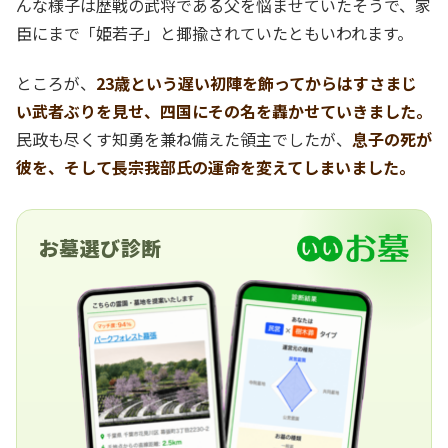
んな様子は歴戦の武将である父を悩ませていたそうで、家
臣にまで「姫若子」と揶揄されていたともいわれます。
ところが、
23歳という遅い初陣を飾ってからはすさまじ
い武者ぶりを見せ、四国にその名を轟かせていきました。
民政も尽くす知勇を兼ね備えた領主でしたが、
息子の死が
彼を、そして長宗我部氏の運命を変えてしまいました。
お墓選び診断