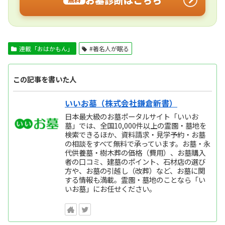
連載「おはかもん」
#著名人が眠る
この記事を書いた人
いいお墓（株式会社鎌倉新書）
日本最大級のお墓ポータルサイト「いいお
墓」では、全国10,000件以上の霊園・墓地を
検索できるほか、資料請求・見学予約・お墓
の相談をすべて無料で承っています。お墓・永
代供養墓・樹木葬の価格（費用）、お墓購入
者の口コミ、建墓のポイント、石材店の選び
方や、お墓の引越し（改葬）など、お墓に関
する情報も満載。霊園・墓地のことなら「い
いお墓」にお任せください。