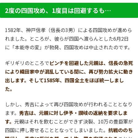
2度の四国攻め、1度目は回避するも…
1582年、神戸信孝（信長の3男）による四国攻めが進めら
れました。ところが、彼らが四国へ渡らんとした6月2日
に「本能寺の変」が勃発、四国攻めは中止されたのです。
ギリギリのところで
ピンチを回避した元親は、信長の急死
により織田家中が混乱している間に、再び勢力拡大に動き
出します。そして1585年、四国全土をほぼ統一しまし
た。
しかし、秀吉によって再び四国攻めが行われることとなり
ます。
秀吉は、元親に対し伊予・讃岐の返納を要求しま
す。
元親はそれを飲むことができず決裂、10万の豊臣軍が
四国に押し寄せることとなってしまいました。
抗戦ののち