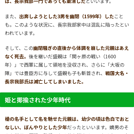
は、長宗我部一門であっても粛清した
といいます。
また、
出奔しようとした3男を幽閉（1599年）した
こと
も。このような状況に、長宗我部家中は混乱に陥ったとい
われています。
そして、この
幽閉騒ぎの直後から体調を崩した元親はあえ
なく死去。
後を継いだ盛親は「関ヶ原の戦い（1600
年）」で西軍に属して領地を没収され、さらに「大坂の
陣」では豊臣方に与して盛親も子も斬首され、
戦国大名・
長宗我部氏は滅亡してしまいました。
姫と揶揄された少年時代
槍の名手として名を馳せた元親は、幼少の頃は色白でおと
なしい、ぼんやりとした少年
だったといいます。嫡男のそ