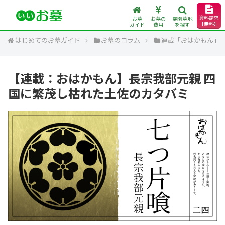
資料請求
お墓
お墓の
霊園墓地
【無料】
ガイド
費用
を探す
はじめてのお墓ガイド
お墓のコラム
連載「おはかもん」
【連載：おはかもん】長宗我部元親 四
国に繁茂し枯れた土佐のカタバミ