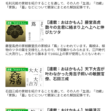
毛利元就の家紋を紹介することを通して、その人の「生涯」「功績」
「家族」「墓」などについて簡潔にまとめた解説記事です。
【連載：おはかもん】藤堂高虎
連載「おはかもん」
数々の主君に絡まり上へ上へと伸
びたツタ
藤堂高虎の家紋藤堂氏の家紋は「蔦」といわれています。蔦紋は、植
物のツタの葉を文様化したもので、平安期からみられます。江戸時代
に大流行し、大名から旗本まで160以上の家が使用したともいわれ、
その人気は町人にも及びました。8代将軍・徳川吉宗が好...
【連載：おはかもん】天下大吉が
連載「おはかもん」
叶わなかった秀吉子飼いの敏腕官
僚、石田三成
石田三成の家紋を紹介することを通して、その人の「生涯」「功績」
「家族」「墓」などについて簡潔にまとめた解説記事です。
【連載：おはかもん】加藤清正
連載「おはかもん」