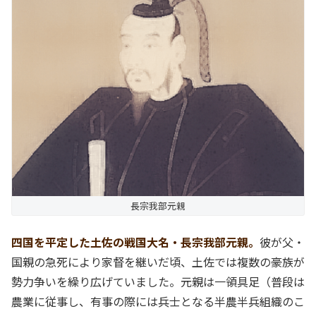
長宗我部元親
四国を平定した土佐の戦国大名・長宗我部元親。
彼が父・
国親の急死により家督を継いだ頃、土佐では複数の豪族が
勢力争いを繰り広げていました。元親は一領具足（普段は
農業に従事し、有事の際には兵士となる半農半兵組織のこ