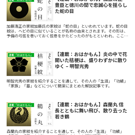
豊臣と徳川の間で忠誠心を揺らし
た蛇の目
加藤清正の家紋加藤氏の家紋は「蛇の目」といわれています。蛇の目
紋は、ヘビの目に似ていることが名称の由来とされます。その形は、
予備の弓弦を巻いておく弦巻をかたどったのがもとといわれ、ここか
ら「弦巻紋」とも呼ばれます。加藤清正は、蛇の目紋を武具...
【連載：おはかもん】炎の中で花
連載「おはかもん」
開いた桔梗は、盛りわずかに散り
ゆく – 明智光秀
明智光秀の家紋を紹介することを通して、その人の「生涯」「功績」
「家族」「墓」などについて簡潔にまとめた解説記事です。
【連載：おはかもん】森蘭丸 信
連載「おはかもん」
長とともに舞い飛び、散り去った
若き鶴
森蘭丸の家紋を紹介することを通して、その人の「生涯」「功績」