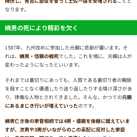
降伏し、秀吉に臣従を誓って土佐一国を安堵される
ことと
なります。
嫡男の死により精彩を欠く
1587年、九州攻めに参加した元親に悲劇が襲います。そ
れは、
嫡男・信親の戦死
でした。これを境に、元親は人が
変わったようになったといいます。
それまでは裏切りにあっても、人質である裏切り者の親族
を殺すことなく優遇したり送り返したりする情け深さがあ
り、律儀な人物とされてきました。そんな、かつての
元親
にあるまじき行いが増えていった
のです。
嫡男亡き後の家督相続では4男・盛親を後継に据えていま
すが、次男や3男がいながらのこの采配に反対した家臣