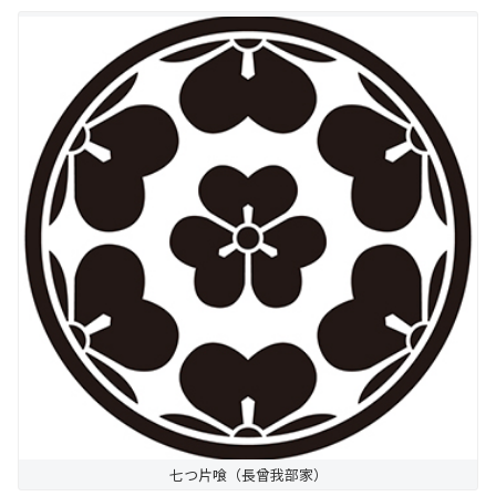
七つ片喰（長曾我部家）