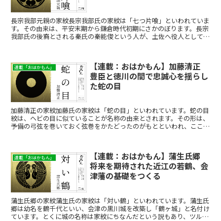
長宗我部元親の家紋長宗我部氏の家紋は「七つ片喰」といわれていま
す。その由来は、平安末期から鎌倉時代初期にさかのぼります。長宗
我部氏の後裔とされる秦氏の秦能俊という人が、土佐へ役人として赴
任することになりました。その際、別れの盃にカタバミの葉...
【連載：おはかもん】加藤清正
連載「おはかもん」
豊臣と徳川の間で忠誠心を揺らし
た蛇の目
加藤清正の家紋加藤氏の家紋は「蛇の目」といわれています。蛇の目
紋は、ヘビの目に似ていることが名称の由来とされます。その形は、
予備の弓弦を巻いておく弦巻をかたどったのがもとといわれ、ここか
ら「弦巻紋」とも呼ばれます。加藤清正は、蛇の目紋を武具...
【連載：おはかもん】蒲生氏郷
連載「おはかもん」
将来を期待された近江の若鶴、会
津藩の基礎をつくる
蒲生氏郷の家紋蒲生氏の家紋は「対い鶴」といわれています。蒲生氏
郷は幼名を鶴千代といい、会津の黒川城を改築し「鶴ヶ城」と名付け
ています。とくに城の名称は家紋にちなんだという説もあり、ツルに