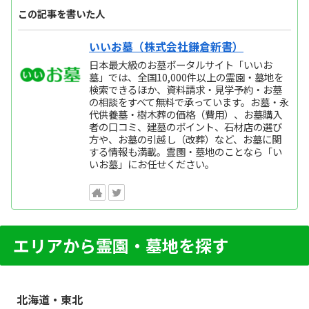
この記事を書いた人
いいお墓（株式会社鎌倉新書）
日本最大級のお墓ポータルサイト「いいお
墓」では、全国10,000件以上の霊園・墓地を
検索できるほか、資料請求・見学予約・お墓
の相談をすべて無料で承っています。お墓・永
代供養墓・樹木葬の価格（費用）、お墓購入
者の口コミ、建墓のポイント、石材店の選び
方や、お墓の引越し（改葬）など、お墓に関
する情報も満載。霊園・墓地のことなら「い
いお墓」にお任せください。
エリアから霊園・墓地を探す
北海道・東北