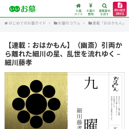
資料請求
お墓
お墓の
霊園墓地
【無料】
ガイド
費用
を探す
はじめてのお墓ガイド
お墓のコラム
連載「おはかもん」
【連載：おはかもん】（幽斎）引両か
ら離れた細川の星、乱世を流れゆく –
細川藤孝