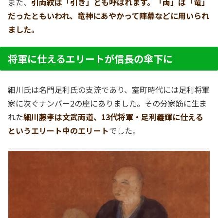
また、
引両紋は「引き」とも呼ばれます。「両」は「竜」
だったともいわれ、竜神にあやかって陣幕などに用いられ
ました。
将軍に仕えるエリートが信長の傘下に
細川氏は名門足利氏の支流であり、室町時代には足利将軍
家に次ぐナンバー2の座にありました。その分家筋に生ま
れた
細川藤孝は文武両道、13代将軍・足利義輝に仕える
というエリート中のエリート
でした。