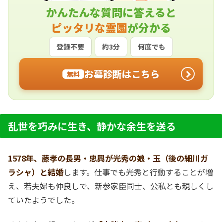
かんたんな質問に答えると
ピッタリな霊園
が分かる
登録不要
約3分
何度でも
お墓診断はこちら
無料
乱世を巧みに生き、静かな余生を送る
1578年、藤孝の長男・忠興が光秀の娘・玉（後の細川ガ
ラシャ）と結婚
します。仕事でも光秀と行動することが増
え、若夫婦も仲良しで、新参家臣同士、公私とも親しくし
ていたようでした。