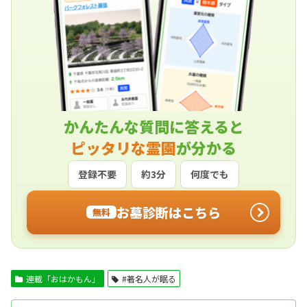
かんたんな質問に答えると
ピッタリな霊園
が分かる
登録不要
約3分
何度でも
お墓診断はこちら
無料
連載「おはかもん」
#著名人が眠る