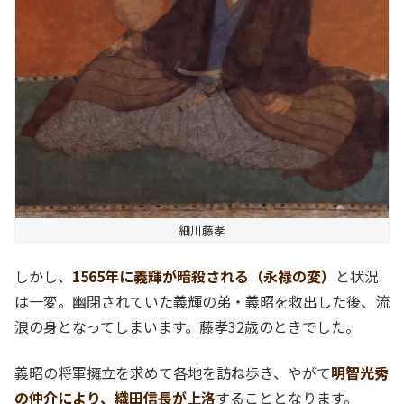
細川藤孝
しかし、
1565年に義輝が暗殺される（永禄の変）
と状況
は一変。幽閉されていた義輝の弟・義昭を救出した後、流
浪の身となってしまいます。藤孝32歳のときでした。
義昭の将軍擁立を求めて各地を訪ね歩き、やがて
明智光秀
の仲介により、織田信長が上洛
することとなります。