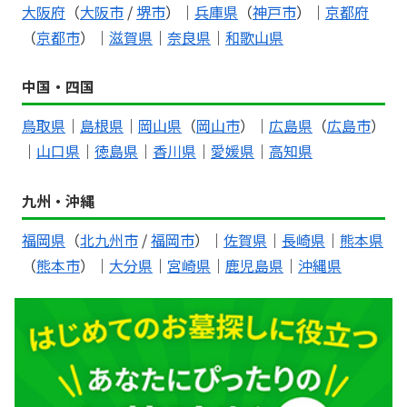
大阪府
（
大阪市
/
堺市
）｜
兵庫県
（
神戸市
）｜
京都府
（
京都市
）｜
滋賀県
｜
奈良県
｜
和歌山県
中国・四国
鳥取県
｜
島根県
｜
岡山県
（
岡山市
）｜
広島県
（
広島市
）
｜
山口県
｜
徳島県
｜
香川県
｜
愛媛県
｜
高知県
九州・沖縄
福岡県
（
北九州市
/
福岡市
）｜
佐賀県
｜
長崎県
｜
熊本県
（
熊本市
）｜
大分県
｜
宮崎県
｜
鹿児島県
｜
沖縄県