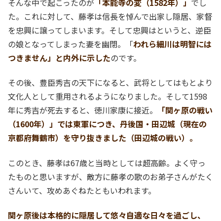
そんな中で起こったのが
「本能寺の変（1582年）」
でし
た。これに対して、藤孝は信長を悼んで出家し隠居、家督
を忠興に譲ってしまいます。そして忠興はというと、逆臣
の娘となってしまった妻を幽閉。「
われら細川は明智には
つきません」と内外に示した
のです。
その後、豊臣秀吉の天下になると、武将としてはもとより
文化人として重用されるようになりました。そして1598
年に秀吉が死去すると、徳川家康に接近。
「関ヶ原の戦い
（1600年）」では東軍につき、丹後国・田辺城（現在の
京都府舞鶴市）を守り抜きました（田辺城の戦い）。
このとき、藤孝は67歳と当時としては超高齢。よく守っ
たものと思いますが、敵方に藤孝の歌のお弟子さんがたく
さんいて、攻めあぐねたともいわれます。
関ヶ原後は本格的に隠居して悠々自適な日々を過ごし、