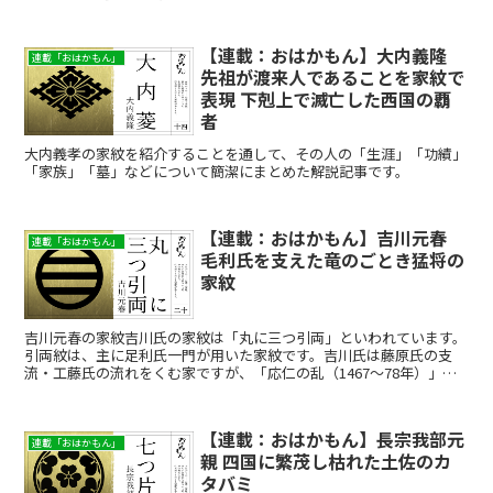
【連載：おはかもん】大内義隆
連載「おはかもん」
先祖が渡来人であることを家紋で
表現 下剋上で滅亡した西国の覇
者
大内義孝の家紋を紹介することを通して、その人の「生涯」「功績」
「家族」「墓」などについて簡潔にまとめた解説記事です。
【連載：おはかもん】吉川元春
連載「おはかもん」
毛利氏を支えた竜のごとき猛将の
家紋
吉川元春の家紋吉川氏の家紋は「丸に三つ引両」といわれています。
引両紋は、主に足利氏一門が用いた家紋です。吉川氏は藤原氏の支
流・工藤氏の流れをくむ家ですが、「応仁の乱（1467～78年）」で
の功績で、足利氏の支流である細川氏から引両紋を賜った...
【連載：おはかもん】長宗我部元
連載「おはかもん」
親 四国に繁茂し枯れた土佐のカ
タバミ