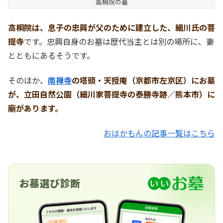
高桐院の墓
高桐院は、息子の忠興が父のために建立した、細川氏の菩
提寺
です。忠興自身のお墓は歴代当主とは別の場所に、妻
とともにあるそうです。
そのほか、
南禅寺
の塔頭・天授庵（京都市左京区）にお墓
が、立田自然公園（細川家菩提寺の泰勝寺跡／熊本市）に
廟があります。
おはかもんの記事一覧はこちら
お墓選び診断