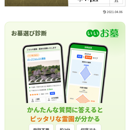
2021.04.06
お墓選び診断
かんたんな質問に答えると
ピッタリな霊園
が分かる
登録不要
約3分
何度でも