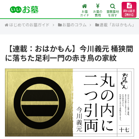
資料請求
お墓
お墓の
霊園墓地
【無料】
ガイド
費用
を探す
はじめてのお墓ガイド
お墓のコラム
連載「おはかもん」
【連載：おはかもん】今川義元 桶狭間
に落ちた足利一門の赤き鳥の家紋