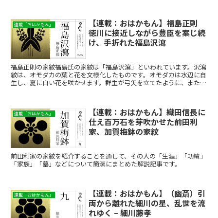
【連載：おはかもん】福島正則
連載「おはかもん」
徳川に接近しながら豊臣を案じ続
け、手折れた福島沢瀉
福島正則の家紋福島氏の家紋は「福島沢瀉」といわれています。沢瀉
紋は、オモダカの葉と花を文様化したものです。オモダカは水辺に自
生し、夏に白い花を咲かせます。群生が弓矢を立てたように、また葉
が矢じりのように見えることから、武将が好む家紋のひとつ...
【連載：おはかもん】織田信長に
連載「おはかもん」
仕え百万石を芽吹かせた前田利
家、加賀梅鉢の家紋
前田利家の家紋を紹介することを通して、その人の「生涯」「功績」
「家族」「墓」などについて簡潔にまとめた解説記事です。
【連載：おはかもん】（幽斎）引
連載「おはかもん」
両から離れた細川の星、乱世を流
れゆく – 細川藤孝