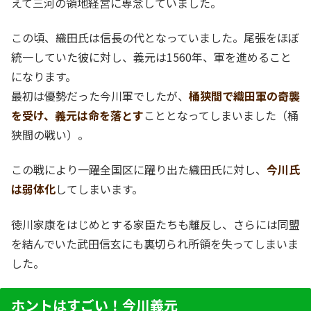
えて三河の領地経営に専念していました。
この頃、織田氏は信長の代となっていました。尾張をほぼ
統一していた彼に対し、義元は1560年、軍を進めること
になります。
最初は優勢だった今川軍でしたが、
桶狭間で織田軍の奇襲
を受け、義元は命を落とす
こととなってしまいました（桶
狭間の戦い）。
この戦により一躍全国区に躍り出た織田氏に対し、
今川氏
は弱体化
してしまいます。
徳川家康をはじめとする家臣たちも離反し、さらには同盟
を結んでいた武田信玄にも裏切られ所領を失ってしまいま
した。
ホントはすごい！今川義元