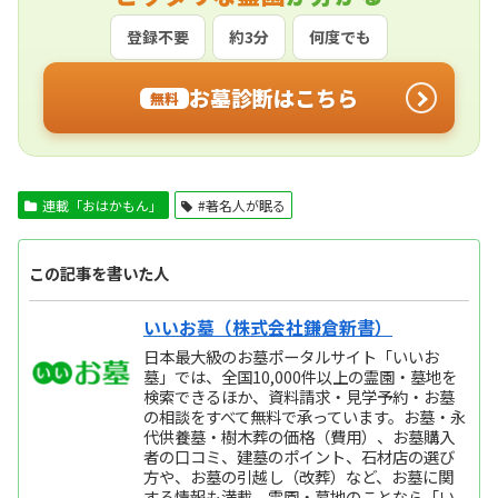
登録不要
約3分
何度でも
お墓診断はこちら
無料
連載「おはかもん」
#著名人が眠る
この記事を書いた人
いいお墓（株式会社鎌倉新書）
日本最大級のお墓ポータルサイト「いいお
墓」では、全国10,000件以上の霊園・墓地を
検索できるほか、資料請求・見学予約・お墓
の相談をすべて無料で承っています。お墓・永
代供養墓・樹木葬の価格（費用）、お墓購入
者の口コミ、建墓のポイント、石材店の選び
方や、お墓の引越し（改葬）など、お墓に関
する情報も満載。霊園・墓地のことなら「い