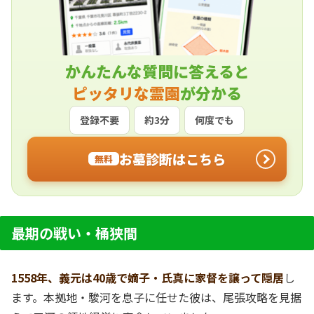
かんたんな質問に答えると
ピッタリな霊園
が分かる
登録不要
約3分
何度でも
お墓診断はこちら
無料
最期の戦い・桶狭間
1558年、義元は40歳で嫡子・氏真に家督を譲って隠居
し
ます。本拠地・駿河を息子に任せた彼は、尾張攻略を見据