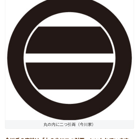
丸の内に二つ引両（今川家）