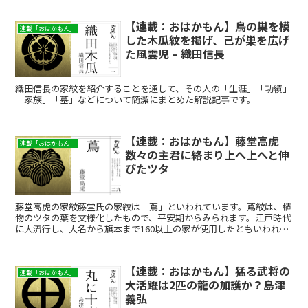
【連載：おはかもん】鳥の巣を模
連載「おはかもん」
した木瓜紋を掲げ、己が巣を広げ
た風雲児 – 織田信長
織田信長の家紋を紹介することを通して、その人の「生涯」「功績」
「家族」「墓」などについて簡潔にまとめた解説記事です。
【連載：おはかもん】藤堂高虎
連載「おはかもん」
数々の主君に絡まり上へ上へと伸
びたツタ
藤堂高虎の家紋藤堂氏の家紋は「蔦」といわれています。蔦紋は、植
物のツタの葉を文様化したもので、平安期からみられます。江戸時代
に大流行し、大名から旗本まで160以上の家が使用したともいわれ、
その人気は町人にも及びました。8代将軍・徳川吉宗が好...
【連載：おはかもん】猛る武将の
連載「おはかもん」
大活躍は2匹の龍の加護か？島津
義弘