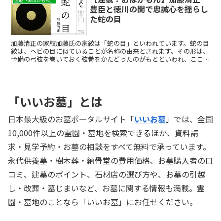
連載「おはかもん」
豊臣と徳川の間で忠誠心を揺らし
た蛇の目
加藤清正の家紋加藤氏の家紋は「蛇の目」といわれています。蛇の目
紋は、ヘビの目に似ていることが名称の由来とされます。その形は、
予備の弓弦を巻いておく弦巻をかたどったのがもとといわれ、ここか
ら「弦巻紋」とも呼ばれます。加藤清正は、蛇の目紋を武具...
「いいお墓」とは
日本最大級のお墓ポータルサイト「
いいお墓
」では、全国
10,000件以上の霊園・墓地を検索できるほか、資料請
求・見学予約・お墓の相談をすべて無料で承っています。
永代供養墓・樹木葬・納骨堂の費用価格、お墓購入者の口
コミ、建墓のポイント、石材店の選び方や、お墓の引越
し・改葬・墓じまいなど、お墓に関する情報も満載。霊
園・墓地のことなら「いいお墓」にお任せください。