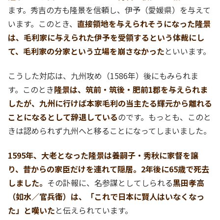
ます。秀吉の方も隆景を信頼し、伊予（愛媛県）を与えて
います。このとき、
直接領地を与えられそうになった隆景
は、毛利家に与えられた伊予を受領するという体裁にし
て、毛利家の分家という立場を崩さなかった
といいます。
こうした対応は、九州攻め（1586年）後にもみられま
す。このとき
隆景は、筑前・筑後・肥前1郡を与えられま
したが、九州に行けば本家毛利の当主たる輝元から離れる
ことになるとして辞退している
のです。もっとも、このと
きは認められず九州へと移ることになってしまいました。
1595年、大老となった隆景は養嗣子・秀秋に家督を譲
り、昔からの家臣だけを連れて隠居。2年後に65歳で死去
しました。
その訃報に、名参謀としてしられる
黒田孝高
（如水／官兵衛）は、「これで日本に賢人はいなくなっ
た」と嘆いた
と伝えられています。