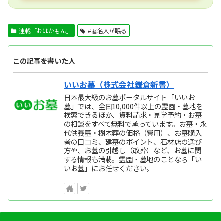
連載「おはかもん」
#著名人が眠る
この記事を書いた人
いいお墓（株式会社鎌倉新書）
日本最大級のお墓ポータルサイト「いいお
墓」では、全国10,000件以上の霊園・墓地を
検索できるほか、資料請求・見学予約・お墓
の相談をすべて無料で承っています。お墓・永
代供養墓・樹木葬の価格（費用）、お墓購入
者の口コミ、建墓のポイント、石材店の選び
方や、お墓の引越し（改葬）など、お墓に関
する情報も満載。霊園・墓地のことなら「い
いお墓」にお任せください。