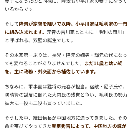
養子になったのと同様に、隆景も小早川家の養子になって
いるからです。
そして
隆景が家督を継いで以降、小早川家は毛利家の一門
に組み込まれます。
元春の吉川家とともに「毛利の両川」
と呼ばれる、双璧の誕生でした。
その本家第一ぶりは、長兄・隆元の嫡男・輝元の代になっ
ても変わることがありませんでした。
まだ11歳と幼い甥
を、主に政務・外交面から補佐しています。
ちなみに、軍事面は猛将の元春が担当。宿敵・尼子氏や、
陶晴賢の謀反に倒れた大内氏の残党と争い、毛利氏の勢力
拡大に一役も二役も買っていました。
そうした中、織田信長が中国地方に迫ってきました。その
命を帯びてやってきた
豊臣秀吉によって、中国地方の城が