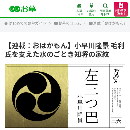
資料請求
お墓
お墓の
霊園墓地
【無料】
ガイド
費用
を探す
はじめてのお墓ガイド
お墓のコラム
連載「おはかもん」
【連載：おはかもん】小早川隆景 毛利
氏を支えた水のごとき知将の家紋