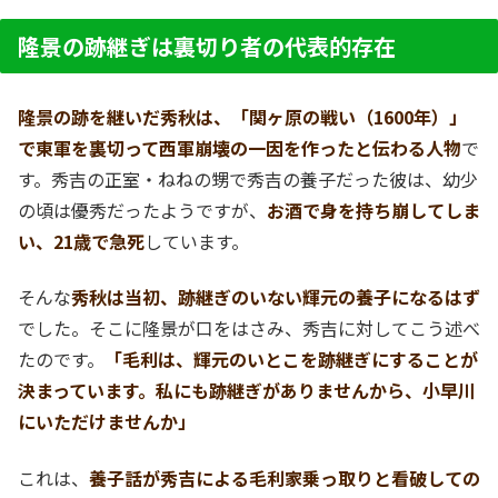
隆景の跡継ぎは裏切り者の代表的存在
隆景の跡を継いだ秀秋は、「関ヶ原の戦い（1600年）」
で東軍を裏切って西軍崩壊の一因を作ったと伝わる人物
で
す。秀吉の正室・ねねの甥で秀吉の養子だった彼は、幼少
の頃は優秀だったようですが、
お酒で身を持ち崩してしま
い、21歳で急死
しています。
そんな
秀秋は当初、跡継ぎのいない輝元の養子になるはず
でした。そこに隆景が口をはさみ、秀吉に対してこう述べ
たのです。
「毛利は、輝元のいとこを跡継ぎにすることが
決まっています。私にも跡継ぎがありませんから、小早川
にいただけませんか」
これは、
養子話が秀吉による毛利家乗っ取りと看破しての