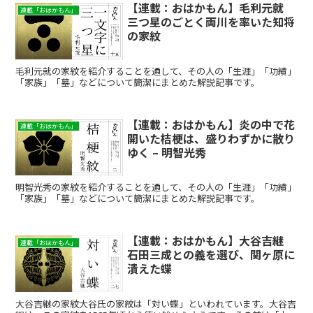
【連載：おはかもん】毛利元就
連載「おはかもん」
三つ星のごとく両川を率いた知将
の家紋
毛利元就の家紋を紹介することを通して、その人の「生涯」「功績」
「家族」「墓」などについて簡潔にまとめた解説記事です。
【連載：おはかもん】炎の中で花
連載「おはかもん」
開いた桔梗は、盛りわずかに散り
ゆく – 明智光秀
明智光秀の家紋を紹介することを通して、その人の「生涯」「功績」
「家族」「墓」などについて簡潔にまとめた解説記事です。
【連載：おはかもん】大谷吉継
連載「おはかもん」
石田三成との義を選び、関ヶ原に
潰えた蝶
大谷吉継の家紋大谷氏の家紋は「対い蝶」といわれています。大谷吉