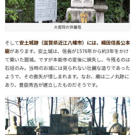
大雲院の供養塔
そして
安土城跡（滋賀県近江八幡市）には、織田信長公本
廟
があります。安土城は、信長が1576年から約3年をかけ
て築いた居城。ですが本能寺の変後に焼失し、今残るのは
石垣のみ。当時のお城には見られない壮麗な造りであった
ようで、その喪失が惜しまれます。なお、廟は二ノ丸跡に
あり、豊臣秀吉が建立したものだそうです。