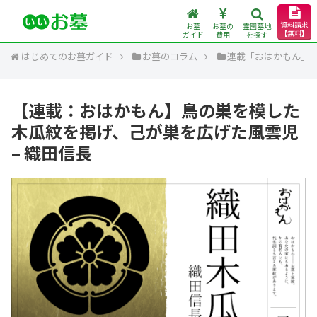
資料請求
お墓
お墓の
霊園墓地
【無料】
ガイド
費用
を探す
はじめてのお墓ガイド
お墓のコラム
連載「おはかもん」
【連載：おはかもん】鳥の巣を模した
木瓜紋を掲げ、己が巣を広げた風雲児
– 織田信長