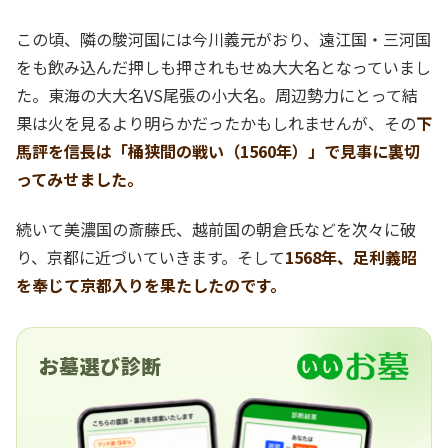
この頃、隣の駿河国には今川義元がおり、遠江国・三河国
をも飲み込んだ押しも押されもせぬ大大名となっていまし
た。東海の大大名VS尾張の小大名。周辺勢力にとって結
果は火を見るより明らかだったかもしれませんが、その
下
馬評を信長は「桶狭間の戦い（1560年）」で見事に裏切
ってみせました。
続いて美濃国の斎藤氏、越前国の朝倉氏などを次々に破
り、京都に近づいていきます。そして
1568年、足利義昭
を奉じて京都入りを果たしたのです。
お墓選び診断