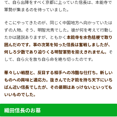
て、自ら出陣をすべく京都に上っていた信長は、本能寺で
軍勢が集まるのを待っていました。
そこにやってきたのが、同じく中国地方へ向かっていたは
ずの人物。そう、明智光秀でした。彼が何を考えて行動し
たかは諸説ありますが、ともかく
本能寺を水色桔梗で取り
囲んだのです。事の次第を知った信長は奮戦しましたが、
何しろ少数であり迫りくる明智軍勢を抑えきれません。
そ
して、自ら火を放ち自ら命を絶ち切ったのです。
華々しい戦歴と、反目する相手への冷酷な仕打ち。新しい
ものへの興味と適応力。抜きんでた才能を持ち天下にいち
ばん近い信長でしたが、その最期はあっけないといっても
いいものでした。
織田信長のお墓