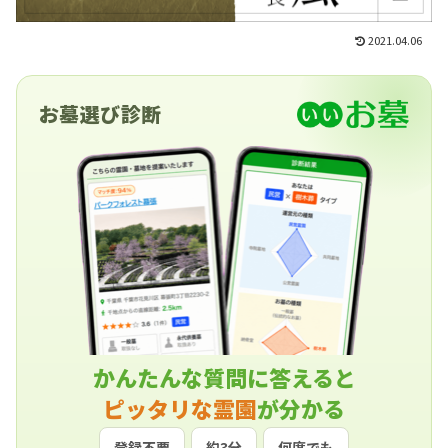
2021.04.06
お墓選び診断
かんたんな質問に答えると
ピッタリな霊園
が分かる
登録不要
約3分
何度でも