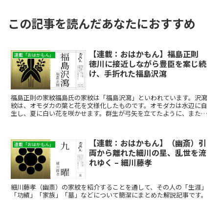
この記事を読んだあなたにおすすめ
【連載：おはかもん】福島正則
連載「おはかもん」
徳川に接近しながら豊臣を案じ続
け、手折れた福島沢瀉
福島正則の家紋福島氏の家紋は「福島沢瀉」といわれています。沢瀉
紋は、オモダカの葉と花を文様化したものです。オモダカは水辺に自
生し、夏に白い花を咲かせます。群生が弓矢を立てたように、また葉
が矢じりのように見えることから、武将が好む家紋のひとつ...
【連載：おはかもん】（幽斎）引
連載「おはかもん」
両から離れた細川の星、乱世を流
れゆく – 細川藤孝
細川藤孝（幽斎）の家紋を紹介することを通して、その人の「生涯」
「功績」「家族」「墓」などについて簡潔にまとめた解説記事です。