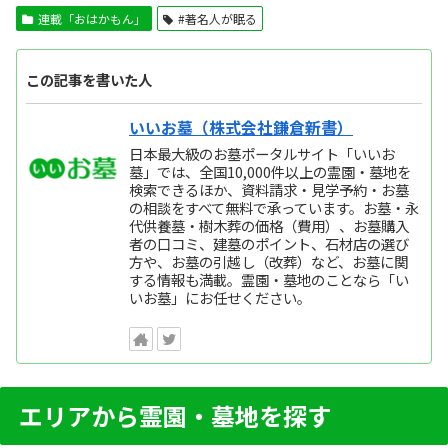
連載「おはかもん」
#著名人が眠る
この記事を書いた人
いいお墓（株式会社鎌倉新書）
日本最大級のお墓ポータルサイト「いいお
墓」では、全国10,000件以上の霊園・墓地を
検索できるほか、資料請求・見学予約・お墓
の相談をすべて無料で承っています。お墓・永
代供養墓・樹木葬の価格（費用）、お墓購入
者の口コミ、建墓のポイント、石材店の選び
方や、お墓の引越し（改葬）など、お墓に関
する情報も満載。霊園・墓地のことなら「い
いお墓」にお任せください。
エリアから霊園・墓地を探す