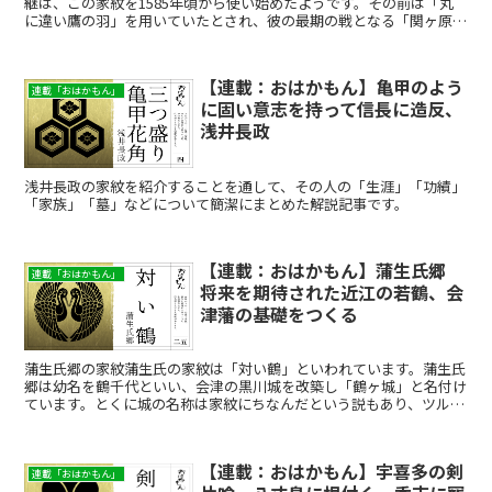
継は、この家紋を1585年頃から使い始めたようです。その前は「丸
に違い鷹の羽」を用いていたとされ、彼の最期の戦となる「関ヶ原の
戦い（1600年）」は、こちらの家紋で出陣したとも伝...
【連載：おはかもん】亀甲のよう
連載「おはかもん」
に固い意志を持って信長に造反、
浅井長政
浅井長政の家紋を紹介することを通して、その人の「生涯」「功績」
「家族」「墓」などについて簡潔にまとめた解説記事です。
【連載：おはかもん】蒲生氏郷
連載「おはかもん」
将来を期待された近江の若鶴、会
津藩の基礎をつくる
蒲生氏郷の家紋蒲生氏の家紋は「対い鶴」といわれています。蒲生氏
郷は幼名を鶴千代といい、会津の黒川城を改築し「鶴ヶ城」と名付け
ています。とくに城の名称は家紋にちなんだという説もあり、ツルに
縁のある人物ですが、残念ながらツルのように長寿とはいき...
【連載：おはかもん】宇喜多の剣
連載「おはかもん」