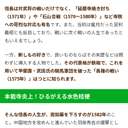
信長は対武将の戦いだけでなく、「延暦寺焼き討ち
（1571年）」や「石山合戦（1570～1580年）」など寺院
への苛烈な対応も有名
です。また、当初は蜜月だった足利
義昭とも反目しており、戦いに次ぐ戦いの人生であったと
もいえるでしょう。
一方、
新しもの好き
で、良いものならばその来歴などは問
わずに導入する人物でした。
その代表格が鉄砲で、これを
用いて甲斐国・武田氏の騎馬軍団を破った「長篠の戦い
（1575年）」はつとに知られます。
本能寺炎上！ひるがえる水色桔梗
そんな信長の人生が、突如幕を下ろすのが1582年
のこ
と。中国地方を攻めんと進んでいた羽柴秀吉の援軍とし