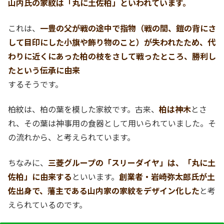
山内氏の家紋は「丸に土佐柏」といわれています。
これは、
一豊の父が戦の途中で指物（戦の間、鎧の背にさ
して目印にした小旗や飾り物のこと）が失われたため、代
わりに近くにあった柏の枝をさして戦ったところ、勝利し
たという伝承に由来
するそうです。
柏紋は、柏の葉を模した家紋です。古来、
柏は神木
とさ
れ、その葉は神事用の食器として用いられていました。そ
の流れから、と考えられています。
ちなみに、
三菱グループの「スリーダイヤ」は、「丸に土
佐柏」に由来する
といいます。
創業者・岩崎弥太郎氏が土
佐出身で、藩主である山内家の家紋をデザイン化した
と考
えられているのです。