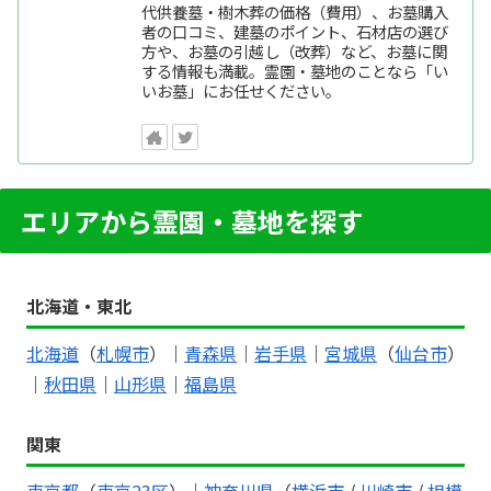
代供養墓・樹木葬の価格（費用）、お墓購入
者の口コミ、建墓のポイント、石材店の選び
方や、お墓の引越し（改葬）など、お墓に関
する情報も満載。霊園・墓地のことなら「い
いお墓」にお任せください。
エリアから霊園・墓地を探す
北海道・東北
北海道
（
札幌市
）｜
青森県
｜
岩手県
｜
宮城県
（
仙台市
）
｜
秋田県
｜
山形県
｜
福島県
関東
東京都
（
東京23区
）｜
神奈川県
（
横浜市
/
川崎市
/
相模