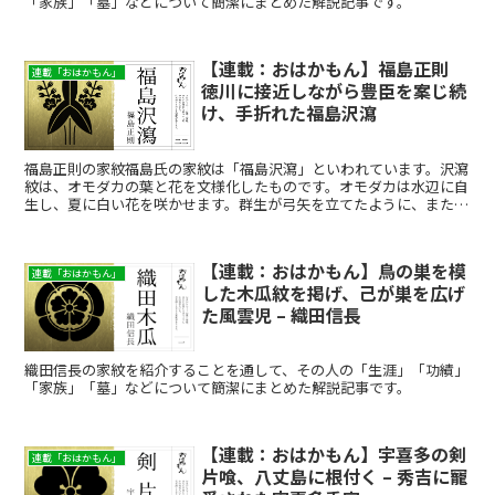
「家族」「墓」などについて簡潔にまとめた解説記事です。
【連載：おはかもん】福島正則
連載「おはかもん」
徳川に接近しながら豊臣を案じ続
け、手折れた福島沢瀉
福島正則の家紋福島氏の家紋は「福島沢瀉」といわれています。沢瀉
紋は、オモダカの葉と花を文様化したものです。オモダカは水辺に自
生し、夏に白い花を咲かせます。群生が弓矢を立てたように、また葉
が矢じりのように見えることから、武将が好む家紋のひとつ...
【連載：おはかもん】鳥の巣を模
連載「おはかもん」
した木瓜紋を掲げ、己が巣を広げ
た風雲児 – 織田信長
織田信長の家紋を紹介することを通して、その人の「生涯」「功績」
「家族」「墓」などについて簡潔にまとめた解説記事です。
【連載：おはかもん】宇喜多の剣
連載「おはかもん」
片喰、八丈島に根付く – 秀吉に寵