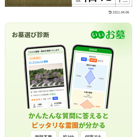
2021.04.06
お墓選び診断
かんたんな質問に答えると
ピッタリな霊園
が分かる
登録不要
約3分
何度でも