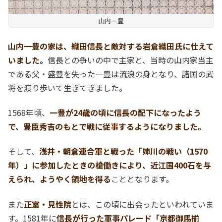
山内一豊
山内一豊の家は、織田信長と敵対する岩倉織田氏に仕えて
いました。
信長との争いの中で主家と、当時の山内家当主
である父・盛豊を失った一豊は流浪の身となり、諸国の武
将を渡り歩いて生きてきました。
1568年頃、
一豊が24歳の頃に信長の配下になったよう
で、豊臣秀吉のもとで戦に従事するようになりました。
そして、
浅井・朝倉連合軍と戦った「姉川の戦い（1570
年）」に参加したときの槍働きにより、近江国400石を与
えられ、ようやく領地を得る
こととなります。
また
正室・見性院
とは、この頃に出会ったといわれていま
す。1581年に
信長が行った軍事パレード「京都御馬揃