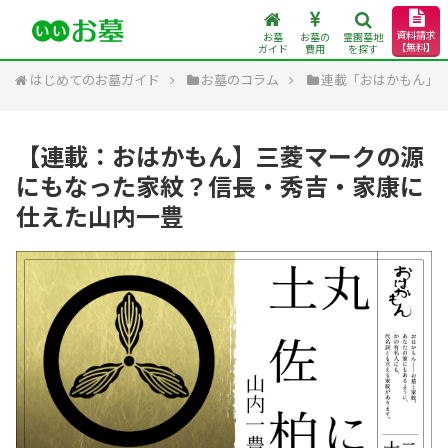
資料請求
お墓
お墓の
霊園墓地
【無料】
ガイド
費用
を探す
はじめてのお墓ガイド
お墓のコラム
連載「おはかもん」
【連載：おはかもん】三菱マークの源
にもなった家紋？信長・秀吉・家康に
仕えた山内一豊