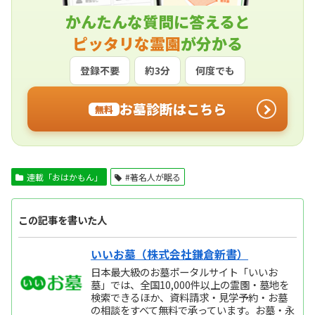
かんたんな質問に答えると
ピッタリな霊園
が分かる
登録不要
約3分
何度でも
お墓診断はこちら
無料
連載「おはかもん」
#著名人が眠る
この記事を書いた人
いいお墓（株式会社鎌倉新書）
日本最大級のお墓ポータルサイト「いいお
墓」では、全国10,000件以上の霊園・墓地を
検索できるほか、資料請求・見学予約・お墓
の相談をすべて無料で承っています。お墓・永