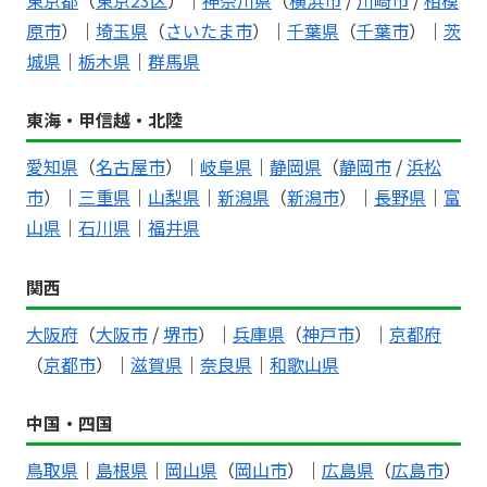
原市
）｜
埼玉県
（
さいたま市
）｜
千葉県
（
千葉市
）｜
茨
城県
｜
栃木県
｜
群馬県
東海・甲信越・北陸
愛知県
（
名古屋市
）｜
岐阜県
｜
静岡県
（
静岡市
/
浜松
市
）｜
三重県
｜
山梨県
｜
新潟県
（
新潟市
）｜
長野県
｜
富
山県
｜
石川県
｜
福井県
関西
大阪府
（
大阪市
/
堺市
）｜
兵庫県
（
神戸市
）｜
京都府
（
京都市
）｜
滋賀県
｜
奈良県
｜
和歌山県
中国・四国
鳥取県
｜
島根県
｜
岡山県
（
岡山市
）｜
広島県
（
広島市
）