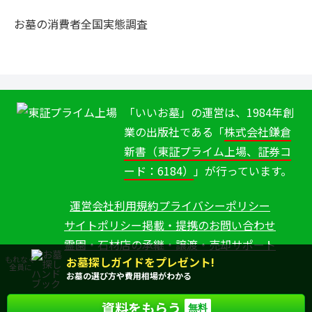
お墓の消費者全国実態調査
「いいお墓」の運営は、1984年創
業の出版社である「
株式会社鎌倉
新書（東証プライム上場、証券コ
ード：6184）
」が行っています。
運営会社
利用規約
プライバシーポリシー
サイトポリシー
掲載・提携のお問い合わせ
霊園・石材店の承継・譲渡・売却サポート
お墓探しガイドをプレゼント!
もれなく
全員に
お墓の選び方や費用相場がわかる
資料をもらう
Copyright (C) Kamakura Shinsho, Ltd. All Rights Reserved.
無料