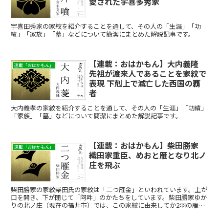
愛された宇喜多秀家
宇喜田秀家の家紋を紹介することを通して、その人の「生涯」「功
績」「家族」「墓」などについて簡潔にまとめた解説記事です。
【連載：おはかもん】大内義隆
連載「おはかもん」
先祖が渡来人であることを家紋で
表現 下剋上で滅亡した西国の覇
者
大内義孝の家紋を紹介することを通して、その人の「生涯」「功績」
「家族」「墓」などについて簡潔にまとめた解説記事です。
【連載：おはかもん】柴田勝家
連載「おはかもん」
織田家重臣、めおと雁となり北ノ
庄を飛ぶ
柴田勝家の家紋柴田氏の家紋は「二つ雁金」といわれています。上が
口を開き、下が閉じて「阿吽」のかたちをしています。柴田勝家ゆか
りの北ノ庄（現在の福井市）では、この家紋に由来してか2羽の雁を
見ると勝家と妻・市（信長の妹）が戻ってきたと考えたそう...