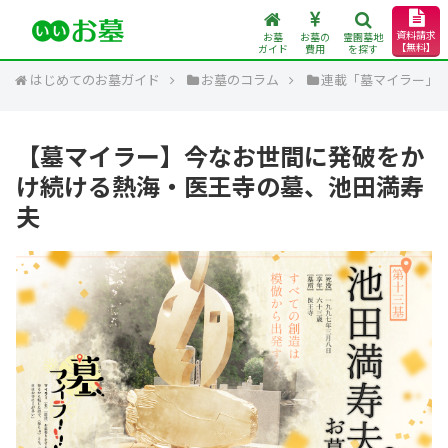
資料請求
お墓
お墓の
霊園墓地
【無料】
ガイド
費用
を探す
はじめてのお墓ガイド
お墓のコラム
連載「墓マイラー」
【墓マイラー】今なお世間に発破をか
け続ける熱海・医王寺の墓、池田満寿
夫