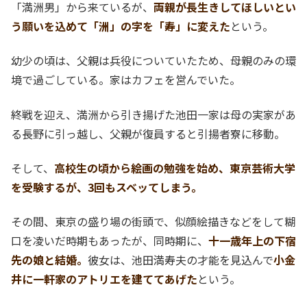
「満洲男」から来ているが、
両親が長生きしてほしいとい
う願いを込めて「洲」の字を「寿」に変えた
という。
幼少の頃は、父親は兵役についていたため、母親のみの環
境で過ごしている。家はカフェを営んでいた。
終戦を迎え、満洲から引き揚げた池田一家は母の実家があ
る長野に引っ越し、父親が復員すると引揚者寮に移動。
そして、
高校生の頃から絵画の勉強を始め、東京芸術大学
を受験するが、3回もスベッてしまう。
その間、東京の盛り場の街頭で、似顔絵描きなどをして糊
口を凌いだ時期もあったが、同時期に、
十一歳年上の下宿
先の娘と結婚。
彼女は、池田満寿夫の才能を見込んで
小金
井に一軒家のアトリエを建ててあげた
という。