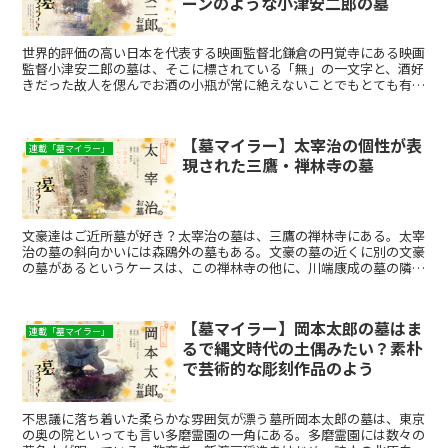
ーンのような小津安二郎の墓
世界的評価の高い日本を代表する映画監督北鎌倉の円覚寺にある映画
監督小津安二郎の墓は、そこに標されている「無」の一文字と、酒好
きだった故人を偲んでお酒の小瓶が常に絶えないことでもとても有名
な場所だ。小津安二郎の映画は、独特のローアングルと計算...
【墓マイラー】太宰治の個性が表
連載「墓マイラー」
現された三鷹・禅林寺の墓
文豪達はご近所墓が好き？太宰治の墓は、三鷹の禅林寺にある。太宰
治の墓の斜向かいには森鴎外の墓もある。文豪の墓の近くに別の文豪
の墓があるというケースは、この禅林寺の他に、川端康成の墓の隣に
堀口大學の墓がある鎌倉霊園や、谷崎潤一郎の墓の直ぐ近く...
【墓マイラー】岡本太郎の墓はま
連載「墓マイラー」
るで縄文時代の土偶みたい？素朴
で芸術的な彫刻作品のよう
不思議に落ち着いた柔らかな雰囲気が漂う墓所岡本太郎の墓は、東京
の奥の院といっても言い多磨霊園の一角にある。多磨霊園には数々の