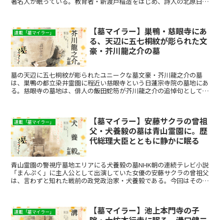
著名人が眠っている。教育者・新渡戸稲造をはじめ、詩人の北原白
秋、ゾルゲ事件で有名な尾崎秀実、平岡公威（三島由紀夫）、...
【墓マイラー】巣鴨・慈眼寺にあ
連載「墓マイラー」
る、天辺に五七桐紋が彫られた文
豪・芥川龍之介の墓
墓の天辺に五七桐紋が彫られたユニークな墓文豪・芥川龍之介の墓
は、巣鴨の都立染井霊園に程近い慈眼寺という日蓮宗寺院の墓地にあ
る。慈眼寺の墓地は、俳人の飯田蛇笏が芥川龍之介の追悼句として詠
んだ「たましひのたとえば秋のほたるかな」という一句がよく...
【墓マイラー】安藤サクラの曾祖
連載「墓マイラー」
父・犬養毅の墓は青山霊園に。歴
代総理大臣とともに静かに眠る
青山霊園の警視庁墓地エリアにる犬養毅の墓NHK朝の連続テレビ小説
「まんぷく」に主人公として出演していた女優の安藤サクラの曾祖父
は、言わずと知れた戦前の政党政治家・犬養毅である。今回はその犬
養毅について語ってみたい。犬養毅の墓は青山霊園の中の...
【墓マイラー】池上本門寺の子
連載「墓マイラー」