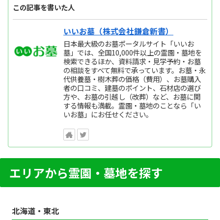
この記事を書いた人
いいお墓（株式会社鎌倉新書）
日本最大級のお墓ポータルサイト「いいお
墓」では、全国10,000件以上の霊園・墓地を
検索できるほか、資料請求・見学予約・お墓
の相談をすべて無料で承っています。お墓・永
代供養墓・樹木葬の価格（費用）、お墓購入
者の口コミ、建墓のポイント、石材店の選び
方や、お墓の引越し（改葬）など、お墓に関
する情報も満載。霊園・墓地のことなら「い
いお墓」にお任せください。
エリアから霊園・墓地を探す
北海道・東北