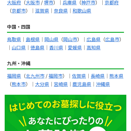
大阪府
（
大阪市
/
堺市
）｜
兵庫県
（
神戸市
）｜
京都府
（
京都市
）｜
滋賀県
｜
奈良県
｜
和歌山県
中国・四国
鳥取県
｜
島根県
｜
岡山県
（
岡山市
）｜
広島県
（
広島市
）
｜
山口県
｜
徳島県
｜
香川県
｜
愛媛県
｜
高知県
九州・沖縄
福岡県
（
北九州市
/
福岡市
）｜
佐賀県
｜
長崎県
｜
熊本県
（
熊本市
）｜
大分県
｜
宮崎県
｜
鹿児島県
｜
沖縄県