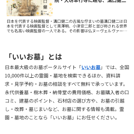
院・大坊本行寺に眠る、溝口健二
日本を代表する映画監督・溝口健二の古風な佇まいの墓溝口健二は日
本を代表する映画監督として黒澤明、小津安二郎と並び称される世界
でも名高い映画監督の一人である。その影響は仏ヌーヴェルヴァーグ
の旗手ゴダールなどにも及んでいる。彼のお墓は池上本門寺...
「いいお墓」とは
日本最大級のお墓ポータルサイト「
いいお墓
」では、全国
10,000件以上の霊園・墓地を検索できるほか、資料請
求・見学予約・お墓の相談をすべて無料で承っています。
永代供養墓・樹木葬・納骨堂の費用価格、お墓購入者の口
コミ、建墓のポイント、石材店の選び方や、お墓の引越
し・改葬・墓じまいなど、お墓に関する情報も満載。霊
園・墓地のことなら「いいお墓」にお任せください。