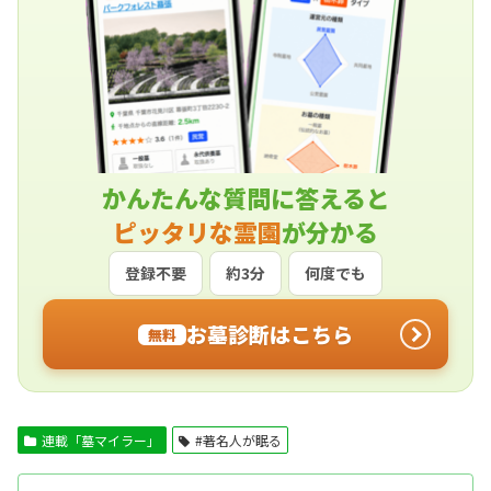
かんたんな質問に答えると
ピッタリな霊園
が分かる
登録不要
約3分
何度でも
お墓診断はこちら
無料
連載「墓マイラー」
#著名人が眠る