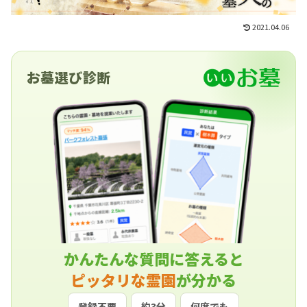
2021.04.06
お墓選び診断
かんたんな質問に答えると
ピッタリな霊園
が分かる
登録不要
約3分
何度でも