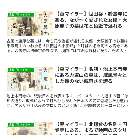
【墓マイラー】世田谷・妙壽寺に
連載「墓マイラー」
ある、なが～く愛された女優・大
原麗子の墓は花と色紙で溢れる
古風で重厚な墓には、今も花や色紙が溢れる女優・大原麗子のお墓は
千歳烏山のいわゆる「世田谷の小京都」と呼ばれる寺町の妙壽寺にあ
る。妙壽寺は法華宗の寺院で、境内には立派な竹林が茂り、門の入口
付近には宮沢賢治の「雨ニモ負ケズ 風ニモ負ケズ～」の詩...
【墓マイラー】名刹・池上本門寺
連載「墓マイラー」
にある力道山の墓は、威風堂々と
した類のない威容さを誇る
池上本門寺の、戦後日本を代表するスーパースター・力道山の墓ご存
知の通り、敗戦によって打ちひしがれた日本人の前に登場した力道山
は、アメリカ仕込みのプロレスという新しい格闘技のヒーローとして
登場した。自分よりも一回りも二回りも大きな外国人レスラ...
【墓マイラー】北鎌倉の名刹・円
連載「墓マイラー」
覚寺にある、まるで映画のスクリ