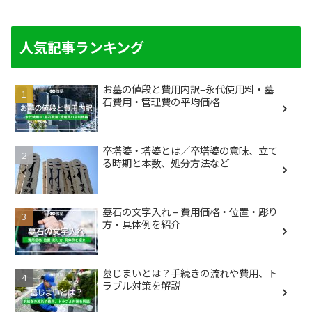
人気記事ランキング
お墓の値段と費用内訳–永代使用料・墓
石費用・管理費の平均価格
卒塔婆・塔婆とは／卒塔婆の意味、立て
る時期と本数、処分方法など
墓石の文字入れ – 費用価格・位置・彫り
方・具体例を紹介
墓じまいとは？手続きの流れや費用、ト
ラブル対策を解説