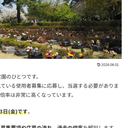
2026.06.01
霊園のひとつです。
れている使用者募集に応募し、当選する必要がありま
倍率は非常に高くなっています。
3日(金)です
。
の
募集要項
や応
募の流れ、過去の倍率
を解説します。