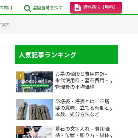
資料請求
【無料】
の
費用
霊園墓地
を探す
ご案内
人気記事ランキング
お墓の値段と費用内訳–
永代使用料・墓石費用・
管理費の平均価格
卒塔婆・塔婆とは／卒塔
婆の意味、立てる時期と
本数、処分方法など
墓石の文字入れ – 費用価
格・位置・彫り方・具体