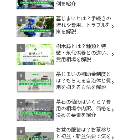
例を紹介
墓じまいとは？手続きの
流れや費用、トラブル対
策を解説
樹木葬とは？種類と特
徴・永代供養との違い、
費用相場を解説
墓じまいの補助金制度と
は？もらえる自治体と費
用を抑える方法を解説
墓石の値段はいくら？費
用の相場や内訳、価格を
決める要素を紹介
お盆の服装は？お墓参り
と初盆・新盆法要で気を