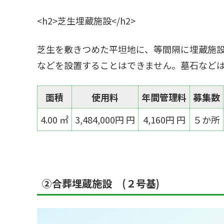
<h2>芝生埋蔵施設</h2>
芝生を敷きつめた平坦地に、等間隔に埋蔵施
などを設置することはできません。墓石など
面積
使用料
年間管理料
募集数
4.00 ㎡
3,484,000円 円
4,160円 円
５か所
②合葬埋蔵施設 (２号基)