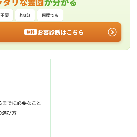
ッタリな霊園
が分かる
録不要
約3分
何度でも
お墓診断はこちら
無料
】
るまでに必要なこと
の選び方