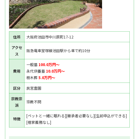
住所
大阪府池田市中川原町17-12
アクセ
阪急電車宝塚線池田駅から車で約10分
ス
一般墓
100.0万円〜
費用
永代供養墓
10.0万円〜
樹木葬
5.0万円〜
区分
民営霊園
宗教宗
宗教不問
派
[ペットと一緒に眠れる][継承者必要なし][生前申込ができる]
特徴
[檀家義務なし]