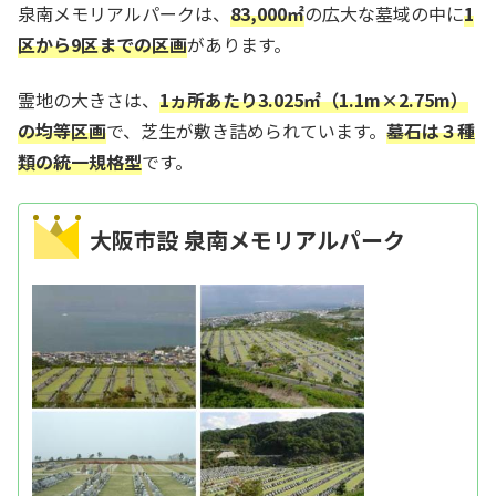
泉南メモリアルパークは、
83,000㎡
の広大な墓域の中に
1
区から9区までの区画
があります。
霊地の大きさは、
1ヵ所あたり3.025㎡（1.1m×2.75m）
の均等区画
で、芝生が敷き詰められています。
墓石は３種
類の統一規格型
です。
大阪市設 泉南メモリアルパーク