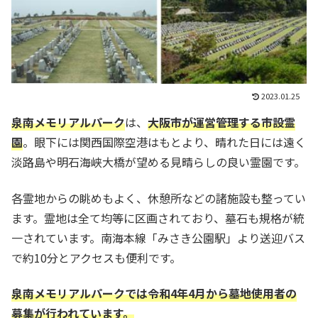
2023.01.25
泉南メモリアルパーク
は、
大阪市が運営管理する市設霊
園
。眼下には関西国際空港はもとより、晴れた日には遠く
淡路島や明石海峡大橋が望める見晴らしの良い霊園です。
各霊地からの眺めもよく、休憩所などの諸施設も整ってい
ます。霊地は全て均等に区画されており、墓石も規格が統
一されています。南海本線「みさき公園駅」より送迎バス
で約10分とアクセスも便利です。
泉南メモリアルパークでは令和4年4月から墓地使用者の
募集が行われています。