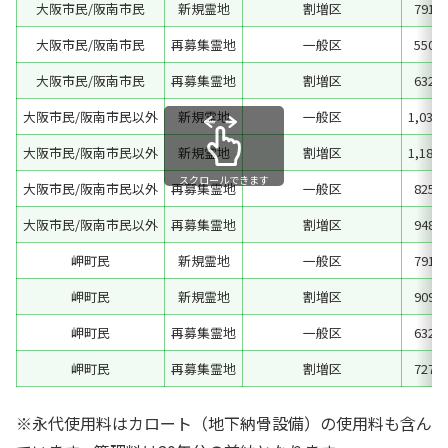
大阪市民/阪南市民
新規霊地
割増区
791,
大阪市民/阪南市民
再募集霊地
一般区
550,
大阪市民/阪南市民
再募集霊地
割増区
632,
大阪市民/阪南市民以外
新規霊地
一般区
1,032
大阪市民/阪南市民以外
新規霊地
割増区
1,186
スクロールできます
大阪市民/阪南市民以外
再募集霊地
一般区
825,
大阪市民/阪南市民以外
再募集霊地
割増区
948,
岬町民
新規霊地
一般区
791,
岬町民
新規霊地
割増区
909,
岬町民
再募集霊地
一般区
632,
岬町民
再募集霊地
割増区
727,
※永代使用料はカロート（地下納骨設備）の使用料も含ん