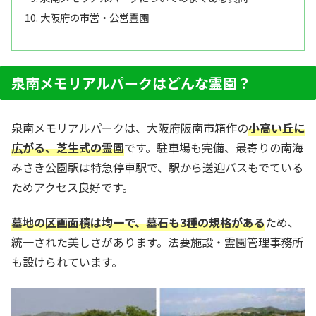
大阪府の市営・公営霊園
泉南メモリアルパークはどんな霊園？
泉南メモリアルパークは、大阪府阪南市箱作の
小高い丘に
広がる、芝生式の霊園
です。駐車場も完備、最寄りの南海
みさき公園駅は特急停車駅で、駅から送迎バスもでている
ためアクセス良好です。
墓地の区画面積は均一で、墓石も3種の規格がある
ため、
統一された美しさがあります。法要施設・霊園管理事務所
も設けられています。