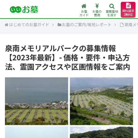
資料請求
お墓
お墓の
霊園墓地
【無料】
ガイド
費用
を探す
はじめてのお墓ガイド
お墓のご案内/現地レポート
泉南メ
泉南メモリアルパークの募集情報
【2023年最新】- 価格・要件・申込方
法、霊園アクセスや区画情報をご案内