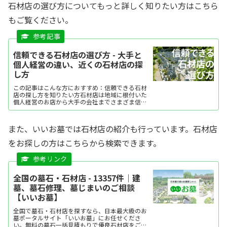
石材店の選び方についてもっと詳しく知りたい方はこちら
もご覧ください。
信頼できる石材店の選び方 - 大手と
個人経営の違い、近くの石材店の探
し方
この記事はこんな方におすすめ：信頼できる石材
店の探し方を知りたい方石材店は地域に根付いた
個人経営のお店から大手の会社までさまざま信頼
できる店を探すには、石材知識の詳しさや見積
書・契約書の明確さが重要相談のしやすさやアフ
ターサービスの充実度も...
また、いいお墓では石材店の紹介も行っています。石材店
をお探しの方はこちらから検索できます。
全国の墓石・石材店 - 13357件｜建
墓、墓石修理、墓じまいのご相談
【いいお墓】
全国で墓石・石材店を探すなら、日本最大級のお
墓ポータルサイト「いいお墓」にお任せくださ
い。無料の墓石一括見積もりで優良石材店をご紹