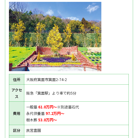
住所
大阪府箕面市箕面2-74-2
アクセ
阪急「箕面駅」より車で約5分
ス
一般墓
61.0万円〜
※別途墓石代
費用
永代供養墓
97.2万円〜
樹木葬
53.0万円〜
区分
民営霊園