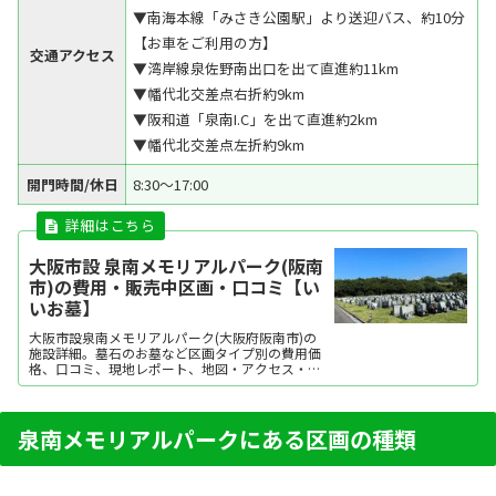
▼南海本線「みさき公園駅」より送迎バス、約10分
【お車をご利用の方】
交通アクセス
▼湾岸線泉佐野南出口を出て直進約11km
▼幡代北交差点右折約9km
▼阪和道「泉南I.C」を出て直進約2km
▼幡代北交差点左折約9km
開門時間/休日
8:30～17:00
大阪市設 泉南メモリアルパーク(阪南
市)の費用・販売中区画・口コミ【い
いお墓】
大阪市設泉南メモリアルパーク(大阪府阪南市)の
施設詳細。墓石のお墓など区画タイプ別の費用価
格、口コミ、現地レポート、地図・アクセス・駐
車場情報などを掲載。霊園・墓地をお探しなら日
本最大級のお墓ポータルサイト「いいお墓」にお
任せください。資料請求・見学予約・お墓の相談
はすべて無料！建墓のポイント、石材店の選び方
泉南メモリアルパークにある区画の種類
など、お墓...