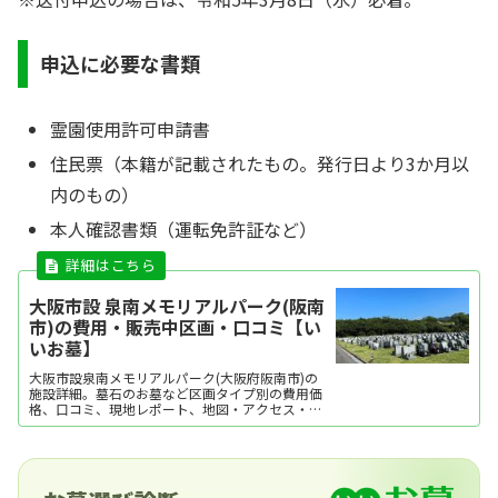
申込に必要な書類
霊園使用許可申請書
住民票（本籍が記載されたもの。発行日より3か月以
内のもの）
本人確認書類（運転免許証など）
大阪市設 泉南メモリアルパーク(阪南
市)の費用・販売中区画・口コミ【い
いお墓】
大阪市設泉南メモリアルパーク(大阪府阪南市)の
施設詳細。墓石のお墓など区画タイプ別の費用価
格、口コミ、現地レポート、地図・アクセス・駐
車場情報などを掲載。霊園・墓地をお探しなら日
本最大級のお墓ポータルサイト「いいお墓」にお
任せください。資料請求・見学予約・お墓の相談
はすべて無料！建墓のポイント、石材店の選び方
など、お墓...