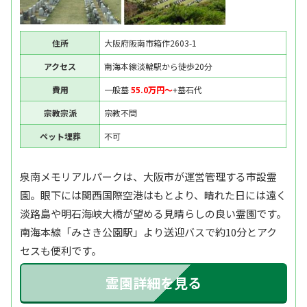
住所
大阪府阪南市箱作2603-1
アクセス
南海本線淡輪駅から徒歩20分
費用
一般墓
55.0万円〜
+墓石代
宗教宗派
宗教不問
ペット埋葬
不可
泉南メモリアルパークは、大阪市が運営管理する市設霊
園。眼下には関西国際空港はもとより、晴れた日には遠く
淡路島や明石海峡大橋が望める見晴らしの良い霊園です。
南海本線「みさき公園駅」より送迎バスで約10分とアク
セスも便利です。
霊園詳細を見る