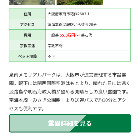
住所
大阪府阪南市箱作2603-1
アクセス
南海本線淡輪駅から徒歩20分
費用
一般墓
55.0万円〜
+墓石代
宗教宗派
宗教不問
ペット埋葬
不可
泉南メモリアルパークは、大阪市が運営管理する市設霊
園。眼下には関西国際空港はもとより、晴れた日には遠く
淡路島や明石海峡大橋が望める見晴らしの良い霊園です。
南海本線「みさき公園駅」より送迎バスで約10分とアク
セスも便利です。
霊園詳細を見る