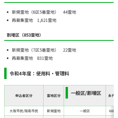
新規霊地（6区5番霊地） 44霊地
再募集霊地 1,621霊地
割増区（853霊地）
新規霊地（7区5番霊地） 22霊地
再募集霊地 831霊地
令和4年度：使用料・管理料
一般区/割増区
申込者区分
霊地区分
永代
大阪市民/阪南市民
新規霊地
一般区
688,