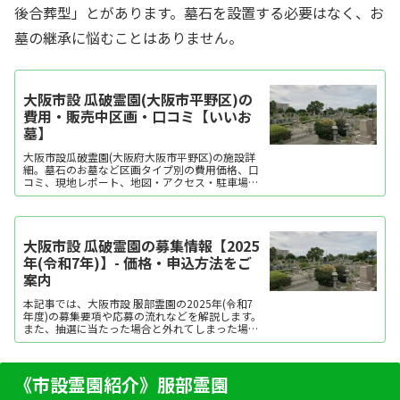
後合葬型」とがあります。墓石を設置する必要はなく、お
墓の継承に悩むことはありません。
大阪市設 瓜破霊園(大阪市平野区)の
費用・販売中区画・口コミ【いいお
墓】
大阪市設瓜破霊園(大阪府大阪市平野区)の施設詳
細。墓石のお墓など区画タイプ別の費用価格、口
コミ、現地レポート、地図・アクセス・駐車場情
報などを掲載。霊園・墓地をお探しなら日本最大
級のお墓ポータルサイト「いいお墓」にお任せく
ださい。資料請求・見学予約・お墓の相談はすべ
て無料！建墓のポイント、石材店の選び方など、
大阪市設 瓜破霊園の募集情報【2025
お墓探しに...
年(令和7年)】- 価格・申込方法をご
案内
本記事では、大阪市設 服部霊園の2025年(令和7
年度)の募集要項や応募の流れなどを解説します。
また、抽選に当たった場合と外れてしまった場合
のその後の流れについてもご紹介します。ぜひ参
考にしてみてください。
《市設霊園紹介》服部霊園