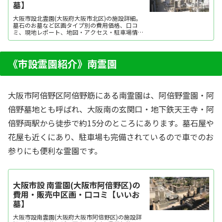
墓】
大阪市設北霊園(大阪府大阪市北区)の施設詳細。
墓石のお墓など区画タイプ別の費用価格、口コ
ミ、現地レポート、地図・アクセス・駐車場情報
などを掲載。霊園・墓地をお探しなら日本最大級
のお墓ポータルサイト「いいお墓」にお任せくだ
さい。資料請求・見学予約・お墓の相談はすべて
無料！建墓のポイント、石材店の選び方など、お
《市設霊園紹介》南霊園
墓探しに役立...
大阪市阿倍野区阿倍野筋にある南霊園は、阿倍野霊園・阿
倍野墓地とも呼ばれ、大阪南の玄関口・地下鉄天王寺・阿
倍野両駅から徒歩で約15分のところにあります。墓石屋や
花屋も近くにあり、駐車場も完備されているので車でのお
参りにも便利な霊園です。
大阪市設 南霊園(大阪市阿倍野区)の
費用・販売中区画・口コミ【いいお
墓】
大阪市設南霊園(大阪府大阪市阿倍野区)の施設詳