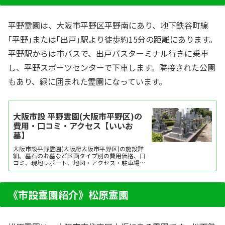
平野霊園は、大阪市平野区平野南にあり、地下鉄谷町線
｢平野｣または｢出戸｣駅より徒歩約15分の距離にあります。
平野駅からは市バスで、出戸バスターミナル行きに乗車
し、平野スポーツセンターで下車します。隣接された公園
もあり、緑に囲まれた霊園になっています。
大阪市設 平野霊園(大阪市平野区)の
費用・口コミ・アクセス【いいお
墓】
大阪市設平野霊園(大阪府大阪市平野区)の施設詳
細。墓石のお墓など区画タイプ別の費用価格、口
コミ、現地レポート、地図・アクセス・駐車場情
報などを掲載。霊園・墓地をお探しなら日本最大
級のお墓ポータルサイト「いいお墓」にお任せく
ださい。資料請求・見学予約・お墓の相談はすべ
て無料！建墓のポイント、石材店の選び方など、
《市設霊園紹介》松原霊園
お墓探しに...