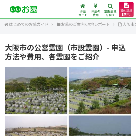
資料請求
お墓
お墓の
霊園墓地
【無料】
ガイド
費用
を探す
はじめてのお墓ガイド
お墓のご案内/現地レポート
大阪市
大阪市の公営霊園（市設霊園）- 申込
方法や費用、各霊園をご紹介