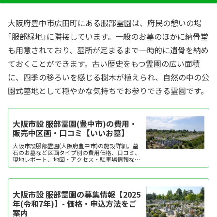
大阪府豊中市広田町にある服部霊園は、府民の憩いの場
｢服部緑地｣に隣接しています。一般のお墓のほかに納骨堂
も用意されており、墓所が定まるまで一時的に遺骨を納め
ておくことができます。古い歴史をもつ霊園の広い面積
に、四季の移ろいを感じる樹木が植えられ、自然の中の公
園式墓地として穏やかな気持ちでお参りできる霊園です。
大阪市設 服部霊園(豊中市)の費用・
販売中区画・口コミ【いいお墓】
大阪市設服部霊園(大阪府豊中市)の施設詳細。墓
石のお墓など区画タイプ別の費用価格、口コミ、
現地レポート、地図・アクセス・駐車場情報など
を掲載。霊園・墓地をお探しなら日本最大級のお
墓ポータルサイト「いいお墓」にお任せくださ
い。資料請求・見学予約・お墓の相談はすべて無
料！建墓のポイント、石材店の選び方など、お墓
大阪市設 服部霊園の募集情報【2025
探しに役立つ...
年(令和7年)】- 価格・申込方法をご
案内