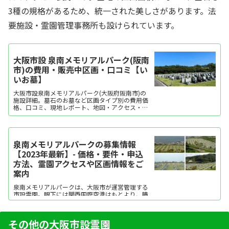
3種の規格があるため、統一された美しさがあります。法
要施設・霊園管理事務所も設けられています。
大阪市設 泉南メモリアルパーク(阪南
市)の費用・販売中区画・口コミ【い
いお墓】
大阪市設泉南メモリアルパーク(大阪府阪南市)の
施設詳細。墓石のお墓など区画タイプ別の費用価
格、口コミ、現地レポート、地図・アクセス・駐
車場情報などを掲載。霊園・墓地をお探しなら日
本最大級のお墓ポータルサイト「いいお墓」にお
任せください。資料請求・見学予約・お墓の相談
はすべて無料！建墓のポイント、石材店の選び方
泉南メモリアルパークの募集情報
など、お墓...
【2023年最新】- 価格・要件・申込
方法、霊園アクセスや区画情報をご
案内
泉南メモリアルパークは、大阪市が運営管理する
市設霊園。眼下には関西国際空港はもとより、晴
れた日には遠く淡路島や明石海峡大橋が望める見
晴らしの良い霊園です。各霊地からの眺めもよ
く、休憩所などの諸施設も整っています。霊地は
その他の大阪市設霊園
全て均等に区画されてお...