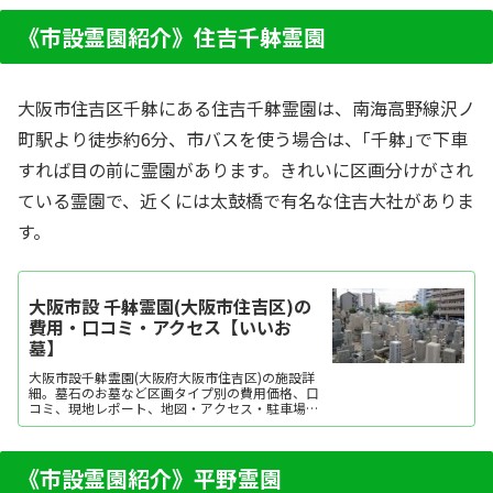
ださい。資料請求・見学予約・お墓の相談はすべ
て無料！建墓のポイント、石材店の選び方など、
《市設霊園紹介》住吉千躰霊園
お墓探しに...
大阪市住吉区千躰にある住吉千躰霊園は、南海高野線沢ノ
町駅より徒歩約6分、市バスを使う場合は、｢千躰｣で下車
すれば目の前に霊園があります。きれいに区画分けがされ
ている霊園で、近くには太鼓橋で有名な住吉大社がありま
す。
大阪市設 千躰霊園(大阪市住吉区)の
費用・口コミ・アクセス【いいお
墓】
大阪市設千躰霊園(大阪府大阪市住吉区)の施設詳
細。墓石のお墓など区画タイプ別の費用価格、口
コミ、現地レポート、地図・アクセス・駐車場情
報などを掲載。霊園・墓地をお探しなら日本最大
級のお墓ポータルサイト「いいお墓」にお任せく
ださい。資料請求・見学予約・お墓の相談はすべ
て無料！建墓のポイント、石材店の選び方など、
《市設霊園紹介》平野霊園
お墓探しに...