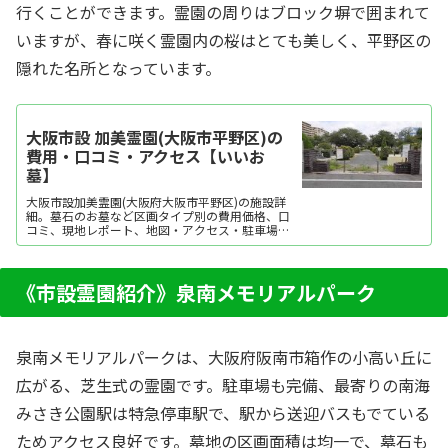
行くことができます。霊園の周りはブロック塀で囲まれて
いますが、春に咲く霊園内の桜はとても美しく、平野区の
隠れた名所となっています。
大阪市設 加美霊園(大阪市平野区)の
費用・口コミ・アクセス【いいお
墓】
大阪市設加美霊園(大阪府大阪市平野区)の施設詳
細。墓石のお墓など区画タイプ別の費用価格、口
コミ、現地レポート、地図・アクセス・駐車場情
報などを掲載。霊園・墓地をお探しなら日本最大
級のお墓ポータルサイト「いいお墓」にお任せく
ださい。資料請求・見学予約・お墓の相談はすべ
て無料！建墓のポイント、石材店の選び方など、
《市設霊園紹介》泉南メモリアルパーク
お墓探しに...
泉南メモリアルパークは、大阪府阪南市箱作の小高い丘に
広がる、芝生式の霊園です。駐車場も完備、最寄りの南海
みさき公園駅は特急停車駅で、駅から送迎バスもでている
ためアクセス良好です。墓地の区画面積は均一で、墓石も