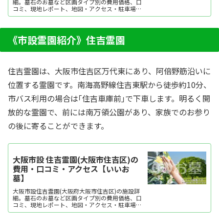
細。墓石のお墓など区画タイプ別の費用価格、口
コミ、現地レポート、地図・アクセス・駐車場情
報などを掲載。霊園・墓地をお探しなら日本最大
級のお墓ポータルサイト「いいお墓」にお任せく
ださい。資料請求・見学予約・お墓の相談はすべ
て無料！建墓のポイント、石材店の選び方など、
《市設霊園紹介》住吉霊園
お墓探しに...
住吉霊園は、大阪市住吉区万代東にあり、阿倍野筋沿いに
位置する霊園です。南海高野線住吉東駅から徒歩約10分、
市バス利用の場合は｢住吉車庫前｣で下車します。明るく開
放的な霊園で、前には南万領公園があり、家族でのお参り
の後に寄ることができます。
大阪市設 住吉霊園(大阪市住吉区)の
費用・口コミ・アクセス【いいお
墓】
大阪市設住吉霊園(大阪府大阪市住吉区)の施設詳
細。墓石のお墓など区画タイプ別の費用価格、口
コミ、現地レポート、地図・アクセス・駐車場情
報などを掲載。霊園・墓地をお探しなら日本最大
級のお墓ポータルサイト「いいお墓」にお任せく