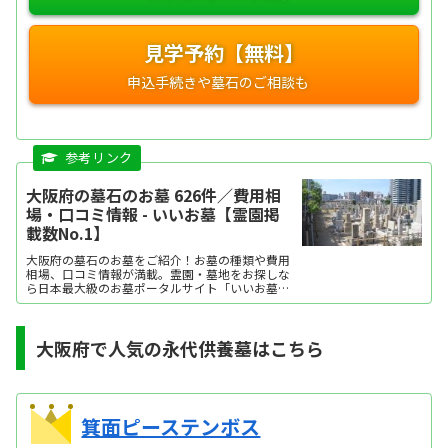
見学予約【無料】
大阪府の墓石のお墓 626件／費用相
場・口コミ情報 - いいお墓【霊園掲
載数No.1】
大阪府の墓石のお墓をご紹介！お墓の種類や費用
相場、口コミ情報が満載。霊園・墓地をお探しな
ら日本最大級のお墓ポータルサイト「いいお墓」
にお任せください。資料請求・見学予約・お墓の
相談はすべて無料！建墓のポイント、石材店の選
び方など、お墓探しに役立つ情報も提供中。
大阪府で人気の永代供養墓はこちら
箕面ピーステンボス