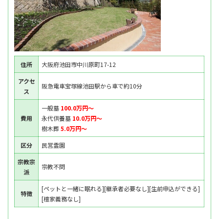
住所
大阪府池田市中川原町17-12
アクセ
阪急電車宝塚線池田駅から車で約10分
ス
一般墓
100.0万円〜
費用
永代供養墓
10.0万円〜
樹木葬
5.0万円〜
区分
民営霊園
宗教宗
宗教不問
派
[ペットと一緒に眠れる][継承者必要なし][生前申込ができる]
特徴
[檀家義務なし]