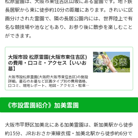
松原霊園は、大阪市東住吉区山坂にある霊園です。地下鉄
長居駅から東に徒歩約10分の距離にあります。きれいに区
画分けされた霊園で、隣の長居公園内には、世界陸上で有
名な競技場や池などもあり、お参り後に散歩を楽しむこと
ができます。
大阪市設 松原霊園(大阪市東住吉区)
の費用・口コミ・アクセス【いいお
墓】
大阪市設松原霊園(大阪府大阪市東住吉区)の施設
詳細。墓石のお墓など区画タイプ別の費用価格、
口コミ、現地レポート、地図・アクセス・駐車場
情報などを掲載。霊園・墓地をお探しなら日本最
大級のお墓ポータルサイト「いいお墓」にお任せ
ください。資料請求・見学予約・お墓の相談はす
べて無料！建墓のポイント、石材店の選び方な
《市設霊園紹介》加美霊園
ど、お墓探し...
大阪市平野区加美北にある加美霊園は、新加美駅から徒歩
約15分、JRおおさか東線衣摺・加美北駅から徒歩約6分で