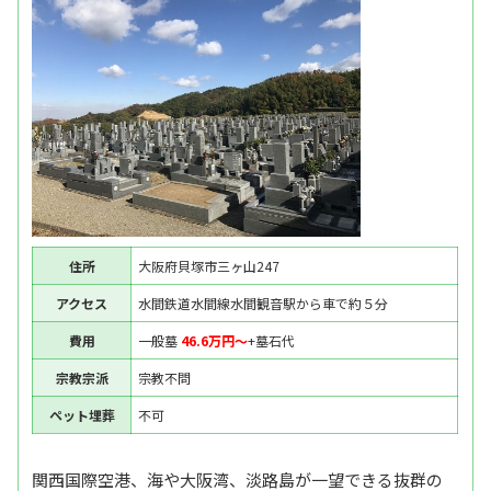
住所
大阪府貝塚市三ヶ山247
アクセス
水間鉄道水間線水間観音駅から車で約５分
費用
一般墓
46.6万円〜
+墓石代
宗教宗派
宗教不問
ペット埋葬
不可
関西国際空港、海や大阪湾、淡路島が一望できる抜群の