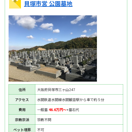
貝塚市営 公園墓地
住所
大阪府貝塚市三ヶ山247
アクセス
水間鉄道水間線水間観音駅から車で約５分
費用
一般墓
46.6万円〜
+墓石代
宗教宗派
宗教不問
ペット埋葬
不可