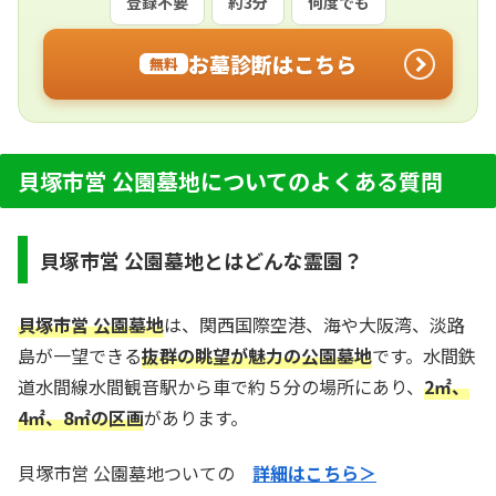
登録不要
約3分
何度でも
お墓診断はこちら
無料
貝塚市営 公園墓地についてのよくある質問
貝塚市営 公園墓地とはどんな霊園？
貝塚市営 公園墓地
は、関西国際空港、海や大阪湾、淡路
島が一望できる
抜群の眺望が魅力の公園墓地
です。水間鉄
道水間線水間観音駅から車で約５分の場所にあり、
2㎡、
4㎡、8㎡の区画
があります。
貝塚市営 公園墓地ついての
詳細はこちら＞