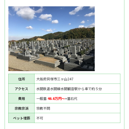
住所
大阪府貝塚市三ヶ山247
アクセス
水間鉄道水間線水間観音駅から車で約５分
費用
一般墓
46.6万円〜
+墓石代
宗教宗派
宗教不問
ペット埋葬
不可