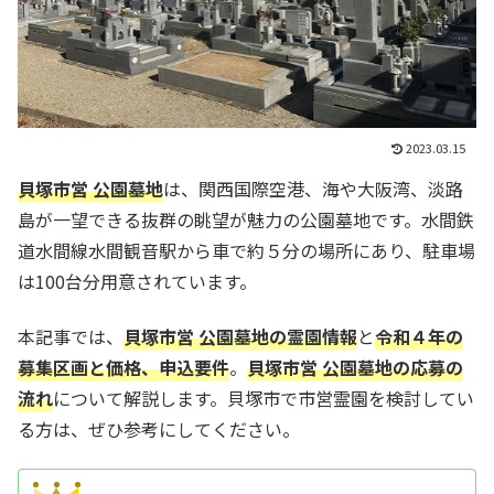
2023.03.15
貝塚市営 公園墓地
は、関西国際空港、海や大阪湾、淡路
島が一望できる抜群の眺望が魅力の公園墓地です。水間鉄
道水間線水間観音駅から車で約５分の場所にあり、駐車場
は100台分用意されています。
本記事では、
貝塚市営 公園墓地の霊園情報
と
令和４年の
募集区画と価格、申込要件
。
貝塚市営 公園墓地の応募の
流れ
について解説します。貝塚市で市営霊園を検討してい
る方は、ぜひ参考にしてください。