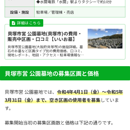
◆水間電鉄「水間」駅よりタクシーで約10分
設備・施設
駐車場／管理棟・売店
貝塚市営 公園墓地(貝塚市)の費用・
販売中区画・口コミ【いいお墓】
貝塚市営公園墓地(大阪府貝塚市)の施設詳細。墓
石のお墓など区画タイプ別の費用価格、口コミ、
現地レポート、地図・アクセス・駐車場情報など
を掲載。霊園・墓地をお探しなら日本最大級のお
墓ポータルサイト「いいお墓」にお任せくださ
い。資料請求・見学予約・お墓の相談はすべて無
料！建墓のポイント、石材店の選び方など、お墓
貝塚市営 公園墓地の募集区画と価格
探しに役立つ...
貝塚市営 公園墓地では、
令和4年4月1日（金）～令和5年
3月31日（金）まで、空き区画の使用者を募集
していま
す。
募集開始当初の募集区画数と価格は下記の通りです。