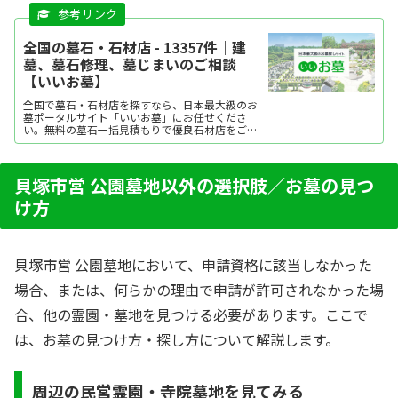
全国の墓石・石材店 - 13357件｜建
墓、墓石修理、墓じまいのご相談
【いいお墓】
全国で墓石・石材店を探すなら、日本最大級のお
墓ポータルサイト「いいお墓」にお任せくださ
い。無料の墓石一括見積もりで優良石材店をご紹
介。墓石や石材店の選び方のほか、建墓、墓石修
理、墓じまいに関する情報も提供しています。
貝塚市営 公園墓地以外の選択肢／お墓の見つ
け方
貝塚市営 公園墓地において、申請資格に該当しなかった
場合、または、何らかの理由で申請が許可されなかった場
合、他の霊園・墓地を見つける必要があります。ここで
は、お墓の見つけ方・探し方について解説します。
周辺の民営霊園・寺院墓地を見てみる