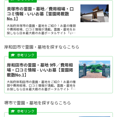
貝塚市の霊園・墓地／費用相場・口
コミ情報 - いいお墓【霊園掲載数
No.1】
大阪府貝塚市の霊園・墓地をご紹介！お墓の種類
や費用相場、口コミ情報が満載。霊園・墓地をお
探しなら日本最大級のお墓ポータルサイト「いい
お墓」にお任せください。資料請求・見学予約・
お墓の相談はすべて無料！建墓のポイント、石材
店の選び方など、お墓探しに役立つ情報も提供
岸和田市で霊園・墓地を探すならこちら
中。
岸和田市の霊園・墓地 9件／費用相
場・口コミ情報 - いいお墓【霊園掲
載数No.1】
大阪府岸和田市の霊園・墓地をご紹介！お墓の種
類や費用相場、口コミ情報が満載。霊園・墓地を
お探しなら日本最大級のお墓ポータルサイト「い
いお墓」にお任せください。資料請求・見学予
約・お墓の相談はすべて無料！建墓のポイント、
石材店の選び方など、お墓探しに役立つ情報も提
堺市で霊園・墓地を探すならこちら
供中。