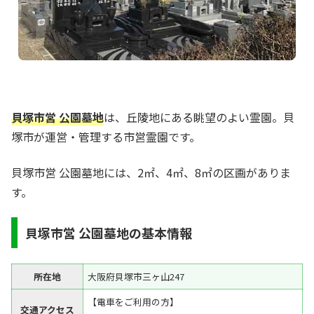
貝塚市営 公園墓地
は、丘陵地にある眺望のよい霊園。貝
塚市が運営・管理する市営霊園です。
貝塚市営 公園墓地には、2㎡、4㎡、8㎡の区画がありま
す。
貝塚市営 公園墓地の基本情報
所在地
大阪府貝塚市三ヶ山247
【電車をご利用の方】
交通アクセス