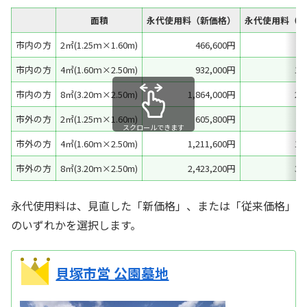
面積
永代使用料（新価格）
永代使用料（従
市内の方
2㎡(1.25ｍ×1.60m)
466,600円
市内の方
4㎡(1.60ｍ×2.50m)
932,000円
1,
市内の方
8㎡(3.20ｍ×2.50m)
1,864,000円
2,
市外の方
2㎡(1.25ｍ×1.60m)
605,800円
スクロールできます
市外の方
4㎡(1.60ｍ×2.50m)
1,211,600円
1,
市外の方
8㎡(3.20ｍ×2.50m)
2,423,200円
3,
永代使用料は、見直した「新価格」、または「従来価格」
のいずれかを選択します。
貝塚市営 公園墓地