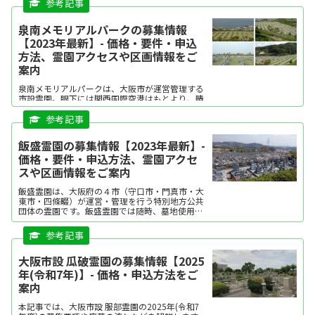
泉南メモリアルパークの募集情報
【2023年最新】- 価格・要件・申込
方法、霊園アクセスや区画情報をご
案内
泉南メモリアルパークは、大阪市が運営管理する
市設霊園。眼下には関西国際空港はもとより、晴
れた日には遠く淡路島や明石海峡大橋が望める見
晴らしの良い霊園です。各霊地からの眺めもよ
く、休憩所などの諸施設も整っています。霊地は
全て均等に区画されてお...
飯盛霊園の募集情報【2023年最新】-
価格・要件・申込方法、霊園アクセ
スや区画情報をご案内
飯盛霊園は、大阪府の４市（守口市・門真市・大
東市・四條畷）が運営・管理を行う特別地方公共
団体の霊園です。飯盛霊園では随時、墓地使用者
の申し込みを受け付けています。本記事では、飯
盛霊園の霊園情報と令和４年時点での募集区画と
価格、申込要件。飯盛...
大阪市設 瓜破霊園の募集情報【2025
年(令和7年)】- 価格・申込方法をご
案内
本記事では、大阪市設 服部霊園の2025年(令和7