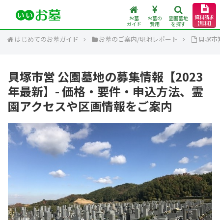
資料請求
お墓
お墓の
霊園墓地
【無料】
ガイド
費用
を探す
はじめてのお墓ガイド
お墓のご案内/現地レポート
貝塚市
貝塚市営 公園墓地の募集情報【2023
年最新】- 価格・要件・申込方法、霊
園アクセスや区画情報をご案内