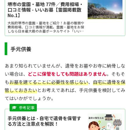
堺市の霊園・墓地 77件／費用相場・
口コミ情報 - いいお墓【霊園掲載数
No.1】
大阪府堺市の霊園・墓地をご紹介！お墓の種類や
費用相場、口コミ情報が満載。霊園・墓地をお探
しなら日本最大級のお墓ポータルサイト「いいお
墓」にお任せください。資料請求・見学予約・お
墓の相談はすべて無料！建墓のポイント、石材店
の選び方など、お墓探しに役立つ情報も提供中。
手元供養
あまり知られていませんが、遺骨をお墓やお寺に納骨しな
い場合は、
どこに保管をしても問題はありません
。そもそ
も
お墓を建てることに必要性を感じない
、
自宅に遺骨を保
管しておきたい
とお考えであれば、手元供養を検討してみ
てはいかがでしょうか。
手元供養とは - 自宅で遺骨を保管す
る方法と注意点を解説！