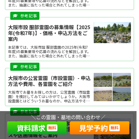
年度)の募集要項や応募の流れなどを解説します。
また、抽選に当たった場合と外れてしまった場合
のその後の流れについてもご紹介します。ぜひ参
考にしてみてください。
大阪市設 服部霊園の募集情報【2025
年(令和7年)】- 価格・申込方法をご
案内
本記事では、大阪市設 服部霊園の2025年(令和7
年度)の募集要項や応募の流れなどを解説します。
また、抽選に当たった場合と外れてしまった場合
のその後の流れについてもご紹介します。ぜひ参
考にしてみてください。
大阪市の公営霊園（市設霊園）- 申込
方法や費用、各霊園をご紹介
大阪市でお墓をお探しの方は、公営霊園（市設霊
園）を検討してみてはいかがでしょうか。大阪市
設霊園とはどういうお墓なのか、申込方法やその
費用、どのような霊園があるのかをまとめまし
た。大阪市の公営霊園（市設霊園）大阪市の公営
霊園、大阪市が運営・管...
＼この霊園・墓地の問い合わせ／
飯盛霊園の募集情報【2023年最新】-
資料請求
見学予約
無料
無料
価格・要件・申込方法、霊園アクセ
スや区画情報をご案内