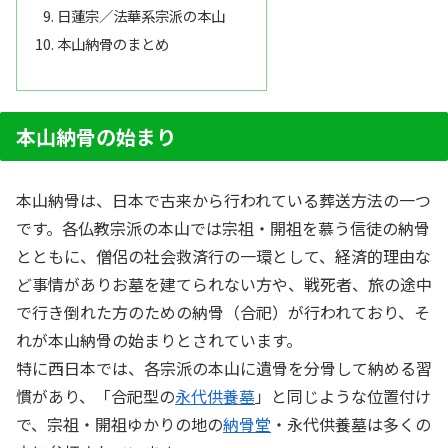
日蓮宗／法華系宗派の本山
本山納骨のまとめ
本山納骨の始まり
本山納骨は、日本で古来から行われている葬送方法の一つ
です。各仏教宗派の本山では宗祖・開祖を慕う信徒の納骨
とともに、僧侶の社会救済行の一環として、経済的理由な
ど事情がありお墓を建てられない方や、戦死者、旅の途中
で行き倒れた方のための納骨（合祀）が行われており、そ
れが本山納骨の始まりとされています。
特に西日本では、各宗派の本山に遺骨を分骨して納める習
慣があり、「合祀型の
永代供養墓
」と同じような位置付け
で、宗祖・開祖ゆかりの地の
納骨堂
・永代供養墓は多くの