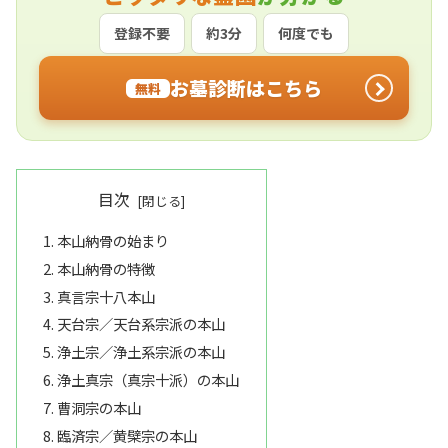
登録不要
約3分
何度でも
お墓診断はこちら
無料
目次
本山納骨の始まり
本山納骨の特徴
真言宗十八本山
天台宗／天台系宗派の本山
浄土宗／浄土系宗派の本山
浄土真宗（真宗十派）の本山
曹洞宗の本山
臨済宗／黄檗宗の本山