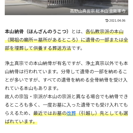
高野山真言宗 総本山 金剛峯寺
2021.04.06
本山納骨（ほんざんのうこつ）
とは、
各仏教宗派の本山
（開祖の廟所＝墓所があるところ）に遺骨の一部または全
部を埋葬して供養する葬送方法
です。
浄土真宗での本山納骨が有名ですが、浄土真宗以外でも本
山納骨は行われています。分骨して遺骨の一部を納めるこ
とが多いですが、すべての遺骨を納める全骨納骨を受け入
れている本山もあります。
故人の宗旨・宗派が本山の宗派と異なる場合でも納骨でき
るところも多く、一度お墓に入った遺骨でも受け入れても
らえるため、
最近ではお墓の
改葬
（引越し）先としても選
ばれています。