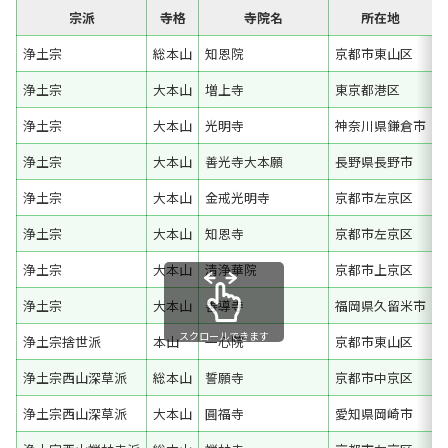
宗派
寺格
寺院名
所在地
浄土宗
総本山
知恩院
京都市東山区
浄土宗
大本山
増上寺
東京都港区
浄土宗
大本山
光明寺
神奈川県鎌倉市
浄土宗
大本山
善光寺大本願
長野県長野市
浄土宗
大本山
金戒光明寺
京都市左京区
浄土宗
大本山
知恩寺
京都市左京区
浄土宗
大本山
清浄華院
京都市上京区
浄土宗
大本山
善導寺
福岡県久留米市
スクロールできます
浄土宗捨世派
本山
一心院
京都市東山区
浄土宗西山深草派
総本山
誓願寺
京都市中京区
浄土宗西山深草派
大本山
圓福寺
愛知県岡崎市