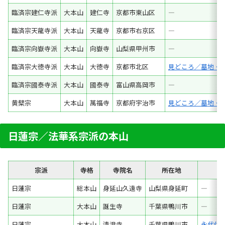
臨済宗建仁寺派
大本山
建仁寺
京都市東山区
―
臨済宗天龍寺派
大本山
天龍寺
京都市右京区
―
臨済宗向嶽寺派
大本山
向嶽寺
山梨県甲州市
―
臨済宗大徳寺派
大本山
大徳寺
京都市北区
見どころ／墓地・
臨済宗國泰寺派
大本山
國泰寺
富山県高岡市
―
黄檗宗
大本山
萬福寺
京都府宇治市
見どころ／墓地・
日蓮宗／法華系宗派の本山
宗派
寺格
寺院名
所在地
日蓮宗
総本山
身延山久遠寺
山梨県身延町
―
日蓮宗
大本山
誕生寺
千葉県鴨川市
―
日蓮宗
大本山
清澄寺
千葉県鴨川市
永代供