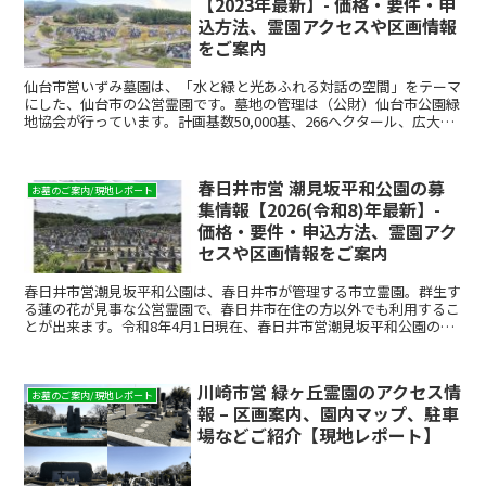
【2023年最新】- 価格・要件・申
込方法、霊園アクセスや区画情報
をご案内
仙台市営いずみ墓園は、「水と緑と光あふれる対話の空間」をテーマ
にした、仙台市の公営霊園です。墓地の管理は（公財）仙台市公園緑
地協会が行っています。計画基数50,000基、266ヘクタール、広大な
敷地の大型公営墓地。JR「仙台駅」より車で約3...
春日井市営 潮見坂平和公園の募
お墓のご案内/現地レポート
集情報【2026(令和8)年最新】-
価格・要件・申込方法、霊園アク
セスや区画情報をご案内
春日井市営潮見坂平和公園は、春日井市が管理する市立霊園。群生す
る蓮の花が見事な公営霊園で、春日井市在住の方以外でも利用するこ
とが出来ます。令和8年4月1日現在、春日井市営潮見坂平和公園の使
用者募集が行われています。募集期間は、令和8年4月1...
川崎市営 緑ヶ丘霊園のアクセス情
お墓のご案内/現地レポート
報 – 区画案内、園内マップ、駐車
場などご紹介【現地レポート】