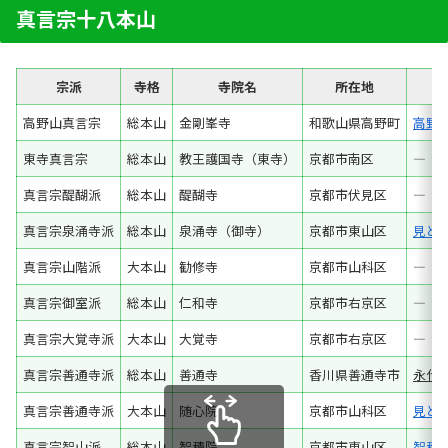
真言宗十八本山
宗派
寺格
寺院名
所在地
高野山真言宗
総本山
金剛峯寺
和歌山県高野町
高野
東寺真言宗
総本山
教王護国寺（東寺）
京都市南区
―
真言宗醍醐派
総本山
醍醐寺
京都市伏見区
―
真言宗泉涌寺派
総本山
泉涌寺（御寺）
京都市東山区
見ど
真言宗山階派
大本山
勧修寺
京都市山科区
―
真言宗御室派
総本山
仁和寺
京都市右京区
―
真言宗大覚寺派
大本山
大覚寺
京都市右京区
―
真言宗善通寺派
総本山
善通寺
香川県善通寺市
永代
真言宗善通寺派
大本山
随心院
京都市山科区
見ど
真言宗智山派
総本山
智積院
京都市東山区
智積