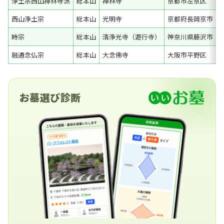
浄土宗西山禅林寺派
総本山
禅林寺
京都市左京区
西山浄土宗
総本山
光明寺
京都府長岡京市
時宗
総本山
清浄光寺（遊行寺）
神奈川県藤沢市
融通念仏宗
総本山
大念佛寺
大阪市平野区
お墓選び診断