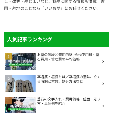
し・改葬・墓じまいなど、お墓に関する情報も満載。霊
園・墓地のことなら「いいお墓」にお任せください。
人気記事ランキング
お墓の値段と費用内訳–永代使用料・墓
石費用・管理費の平均価格
卒塔婆・塔婆とは／卒塔婆の意味、立て
る時期と本数、処分方法など
墓石の文字入れ – 費用価格・位置・彫り
方・具体例を紹介