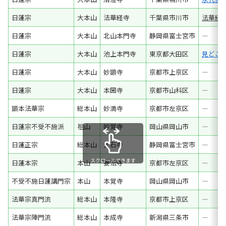
日蓮宗
大本山
法華経寺
千葉県市川市
法華経
日蓮宗
大本山
北山本門寺
静岡県富士宮市
―
日蓮宗
大本山
池上本門寺
東京都大田区
見どこ
日蓮宗
大本山
妙顕寺
京都市上京区
―
日蓮宗
大本山
本圀寺
京都市山科区
―
顕本法華宗
総本山
妙満寺
京都市左京区
―
日蓮宗不受不施派
祖山
妙覚寺
岡山県岡山市
―
日蓮正宗
総本山
大石寺
静岡県富士宮市
―
スクロールできます
日蓮本宗
本山
要法寺
京都市左京区
―
不受不施日蓮講門宗
本山
本覚寺
岡山県岡山市
―
法華宗真門流
総本山
本隆寺
京都市上京区
―
法華宗陣門流
総本山
本成寺
新潟県三条市
―