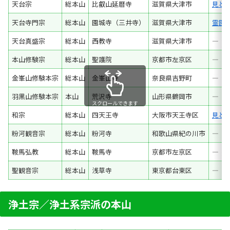
天台宗
総本山
比叡山延暦寺
滋賀県大津市
見ど
天台寺門宗
総本山
園城寺（三井寺）
滋賀県大津市
霊園
天台真盛宗
総本山
西教寺
滋賀県大津市
―
本山修験宗
総本山
聖護院
京都市左京区
―
金峯山修験本宗
総本山
金峯山寺
奈良県吉野町
―
羽黒山修験本宗
本山
荒沢寺
山形県鶴岡市
―
スクロールできます
和宗
総本山
四天王寺
大阪市天王寺区
見ど
粉河観音宗
総本山
粉河寺
和歌山県紀の川市
―
鞍馬弘教
総本山
鞍馬寺
京都市左京区
―
聖観音宗
総本山
浅草寺
東京都台東区
―
浄土宗／浄土系宗派の本山