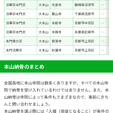
法華宗本門流
大本山
光長寺
静岡県沼津市
―
法華宗本門流
大本山
鷲山寺
千葉県茂原市
―
法華宗本門流
大本山
本能寺
京都市中京区
―
法華宗本門流
大本山
本興寺
兵庫県尼崎市
―
本門佛立宗
大本山
宥清寺
京都市上京区
―
本門法華宗
大本山
妙蓮寺
京都市上京区
―
本山納骨のまとめ
全国各地に本山寺院は数多くありますが、すべての本山寺
院で納骨を受け入れているわけではありません。また、本
山納骨は寺院によって条件もさまざまなので、事前にきち
んと問い合わせましょう。
本山納骨を選ぶ際には「入檀（信徒となること）が条件の