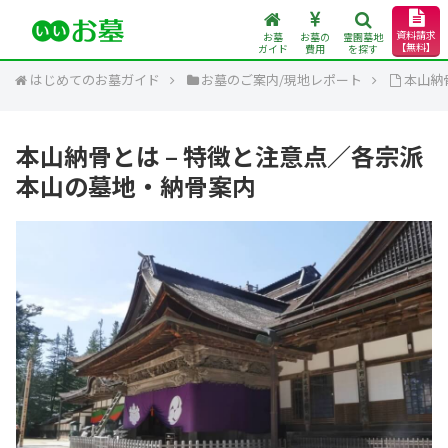
資料請求
お墓
お墓の
霊園墓地
【無料】
ガイド
費用
を探す
はじめてのお墓ガイド
お墓のご案内/現地レポート
本山納
本山納骨とは – 特徴と注意点／各宗派
本山の墓地・納骨案内