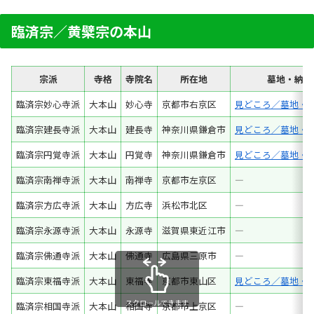
臨済宗／黄檗宗の本山
宗派
寺格
寺院名
所在地
墓地・納骨
臨済宗妙心寺派
大本山
妙心寺
京都市右京区
見どころ／墓地・
臨済宗建長寺派
大本山
建長寺
神奈川県鎌倉市
見どころ／墓地・
臨済宗円覚寺派
大本山
円覚寺
神奈川県鎌倉市
見どころ／墓地・
臨済宗南禅寺派
大本山
南禅寺
京都市左京区
―
臨済宗方広寺派
大本山
方広寺
浜松市北区
―
臨済宗永源寺派
大本山
永源寺
滋賀県東近江市
―
臨済宗佛通寺派
大本山
佛通寺
広島県三原市
―
臨済宗東福寺派
大本山
東福寺
京都市東山区
見どころ／墓地・
スクロールできます
臨済宗相国寺派
大本山
相国寺
京都市上京区
―