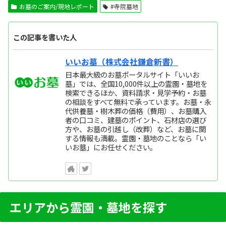
お墓のご案内/現地レポート
#寺院墓地
この記事を書いた人
いいお墓（株式会社鎌倉新書）
日本最大級のお墓ポータルサイト「いいお
墓」では、全国10,000件以上の霊園・墓地を
検索できるほか、資料請求・見学予約・お墓
の相談をすべて無料で承っています。お墓・永
代供養墓・樹木葬の価格（費用）、お墓購入
者の口コミ、建墓のポイント、石材店の選び
方や、お墓の引越し（改葬）など、お墓に関
する情報も満載。霊園・墓地のことなら「い
いお墓」にお任せください。
エリアから霊園・墓地を探す