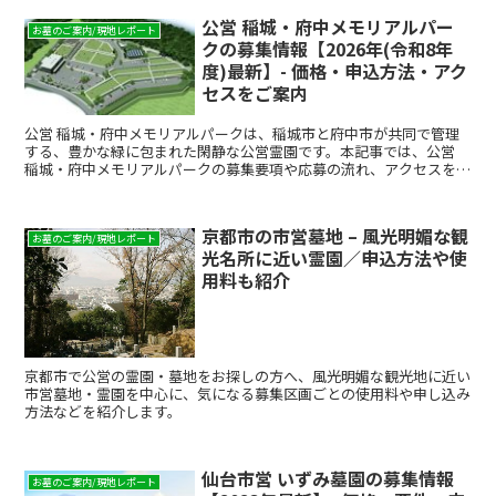
公営 稲城・府中メモリアルパー
お墓のご案内/現地レポート
クの募集情報【2026年(令和8年
度)最新】- 価格・申込方法・アク
セスをご案内
公営 稲城・府中メモリアルパークは、稲城市と府中市が共同で管理
する、豊かな緑に包まれた閑静な公営霊園です。本記事では、公営
稲城・府中メモリアルパークの募集要項や応募の流れ、アクセスを解
説します。稲城市と府中市の墓地を検討している方は、ぜひ参考にし
てください。
京都市の市営墓地 – 風光明媚な観
お墓のご案内/現地レポート
光名所に近い霊園／申込方法や使
用料も紹介
京都市で公営の霊園・墓地をお探しの方へ、風光明媚な観光地に近い
市営墓地・霊園を中心に、気になる募集区画ごとの使用料や申し込み
方法などを紹介します。
仙台市営 いずみ墓園の募集情報
お墓のご案内/現地レポート