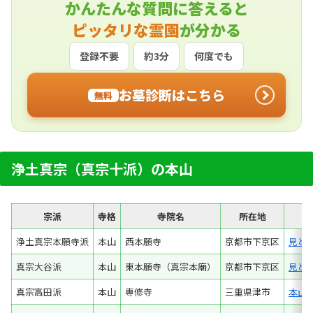
かんたんな質問に答えると
ピッタリな霊園
が分かる
登録不要
約3分
何度でも
お墓診断はこちら
無料
浄土真宗（真宗十派）の本山
宗派
寺格
寺院名
所在地
浄土真宗本願寺派
本山
西本願寺
京都市下京区
見ど
真宗大谷派
本山
東本願寺（真宗本廟）
京都市下京区
見ど
真宗高田派
本山
専修寺
三重県津市
本山