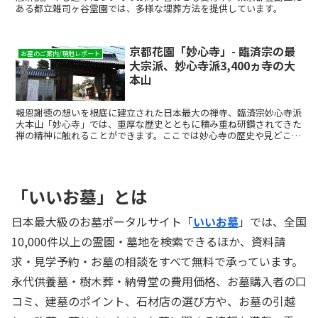
ある都立雑司ヶ谷霊園では、多様な埋葬方法を提供しています。
京都花園「妙心寺」- 臨済宗の最
お墓のご案内/現地レポート
大宗派、妙心寺派3,400ヵ寺の大
本山
報恩謝徳の想いを根底に建立された日本最大の禅寺、臨済宗妙心寺派
大本山「妙心寺」では、重厚な歴史とともに積み重ね研鑽されてきた
禅の精神に触れることができます。ここでは妙心寺の歴史や見どころ
をご紹介します。
「いいお墓」とは
日本最大級のお墓ポータルサイト「
いいお墓
」では、全国
10,000件以上の霊園・墓地を検索できるほか、資料請
求・見学予約・お墓の相談をすべて無料で承っています。
永代供養墓・樹木葬・納骨堂の費用価格、お墓購入者の口
コミ、建墓のポイント、石材店の選び方や、お墓の引越