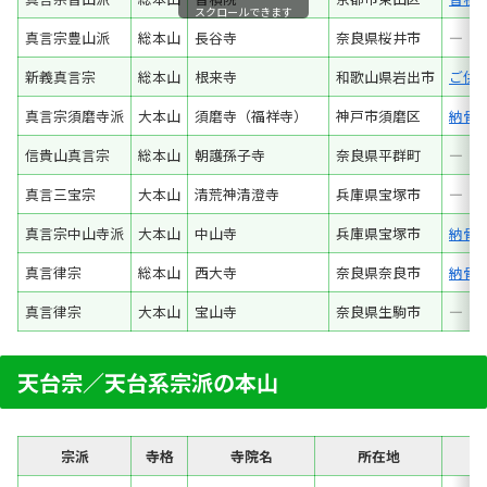
スクロールできます
真言宗豊山派
総本山
長谷寺
奈良県桜井市
―
新義真言宗
総本山
根来寺
和歌山県岩出市
ご供
真言宗須磨寺派
大本山
須磨寺（福祥寺）
神戸市須磨区
納骨
信貴山真言宗
総本山
朝護孫子寺
奈良県平群町
―
真言三宝宗
大本山
清荒神清澄寺
兵庫県宝塚市
―
真言宗中山寺派
大本山
中山寺
兵庫県宝塚市
納骨
真言律宗
総本山
西大寺
奈良県奈良市
納骨
真言律宗
大本山
宝山寺
奈良県生駒市
―
天台宗／天台系宗派の本山
宗派
寺格
寺院名
所在地