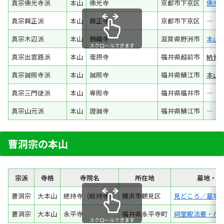
真宗佛光寺派
本山
佛光寺
京都市下京区
佛光
真宗興正派
本山
興正寺
京都市下京区
―
真宗木辺派
本山
錦織寺
滋賀県野洲市
本山
スクロールできます
真宗出雲路派
本山
毫摂寺
福井県越前市
納骨
真宗誠照寺派
本山
誠照寺
福井県鯖江市
本山
真宗三門徒派
本山
専照寺
福井県福井市
―
真宗山元派
本山
證誠寺
福井県鯖江市
―
曹洞宗の本山
宗派
寺格
寺院名
所在地
墓地・納
曹洞宗
大本山
總持寺（総持寺）
横浜市鶴見区
見どころ／墓地
曹洞宗
大本山
永平寺
福井県永平寺町
祠堂殿法要・永
スクロールできます