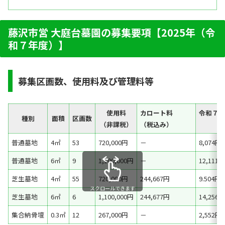
藤沢市営 大庭台墓園の募集要項【2025年（令
和７年度）】
募集区画数、使用料及び管理料等
使用料
カロート料
令和７年
種別
面積
区画数
（非課税）
（税込み）
普通墓地
4㎡
53
720,000円
－
8,074円
普通墓地
6㎡
9
1,100,000円
－
12,111円
芝生墓地
4㎡
55
720,000円
244,667円
9.504円
スクロールできます
芝生墓地
6㎡
6
1,100,000円
244,677円
14,256円
集合納骨壇
0.3㎡
12
267,000円
－
2,552円