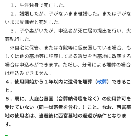
１．生涯独身で死亡した。
２．婚姻したが、子がないまま離婚した。または子がな
いまま配偶者と死別した。
３．子や妻がいたが、申込者が死亡届の提出を行い、火
葬執行した。
※自宅に保管、または寺院等に仮安置している場合、も
しくは他の墓地等に埋葬してある遺骨を当墓地に改葬する
場合は申込みができます。ただし、分骨による埋葬の場合
は申込みできません。
４．使用開始から１年以内に遺骨を埋葬（
改葬
）できるこ
と。
５．既に、大庭台墓園（合葬納骨壇を除く）の使用許可を
受けていない（同一世帯者を含む。）こと。なお、西富墓
地の使用者は、当選後に西富墓地の返還が条件となりま
す。