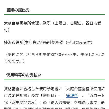
書類の提出先
大庭台墓園墓所管理事務所（土曜日、日曜日、祝日も受
付）
藤沢市役所(本庁舎2階)福祉総務課（平日のみ受付）
（受付時間はどちらも午前8時30分～正午、午後1時～5時
までです。）
使用料等のお支払い
資格審査に合格した使用予定者に「大庭台墓園墓所使用許
可決定通知書」及び「使用料」、「
管理料
」、「カロート
代（芝生墓地のみ）」の「納入通知書」を郵送します。納
期限までに使用料等が納付されない場合は、使用許可を取