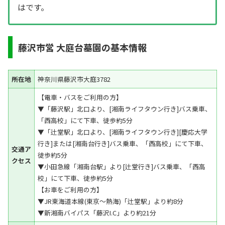
はです。
藤沢市営 大庭台墓園の基本情報
所在地
神奈川県藤沢市大庭3782
【電車・バスをご利用の方】
▼「藤沢駅」北口より、[湘南ライフタウン行き]バス乗車、
「西高校」にて下車、徒歩約5分
▼「辻堂駅」北口より、[湘南ライフタウン行き][慶応大学
行き]または[湘南台行き]バス乗車、「西高校」にて下車、
交通ア
徒歩約5分
クセス
▼小田急線「湘南台駅」より[辻堂行き]バス乗車、「西高
校」にて下車、徒歩約5分
【お車をご利用の方】
▼JR東海道本線(東京～熱海)「辻堂駅」より約8分
▼新湘南バイパス「藤沢I.C」より約21分