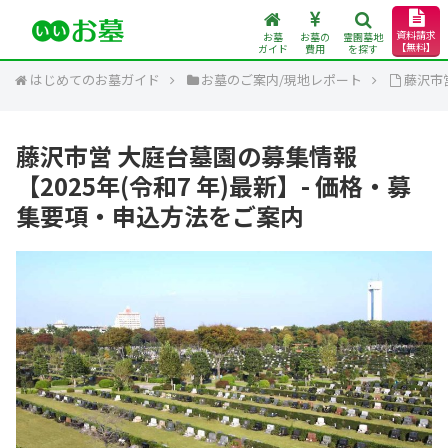
資料請求
お墓
お墓の
霊園墓地
【無料】
ガイド
費用
を探す
はじめてのお墓ガイド
お墓のご案内/現地レポート
藤沢市
藤沢市営 大庭台墓園の募集情報
【2025年(令和7 年)最新】- 価格・募
集要項・申込方法をご案内