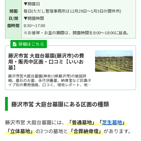
▼開園日
開園
毎日(ただし管理事務所は12月29日～1月3日の間休所)
日/開
▼開園時間
園時間
8:30～17:00
※お彼岸・お盆の期間は、開園時間を8:00～18:00に延長。
藤沢市営 大庭台墓園(藤沢市)の費
用・販売中区画・口コミ【いいお
墓】
藤沢市営大庭台墓園(神奈川県藤沢市)の施設詳
細。墓石のお墓、永代供養墓、納骨堂など区画タ
イプ別の費用価格、口コミ、現地レポート、地
図・アクセス・駐車場情報などを掲載。霊園・墓
地をお探しなら日本最大級のお墓ポータルサイト
「いいお墓」にお任せください。資料請求・見学
予約・お墓の相談はすべて無料！建墓のポイン
藤沢市営 大庭台墓園にある区画の種類
ト、石材店の選び...
藤沢市営 大庭台墓園には、
「普通墓地」「
芝生墓地
」
「立体墓地」
の3つの墓地と
「合葬納骨壇」
があります。