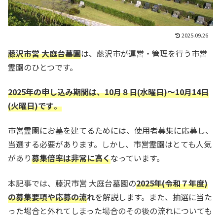
2025.09.26
藤沢市営 大庭台墓園
は、藤沢市が運営・管理を行う市営
霊園のひとつです。
2025年の申し込み期間は、10月８日(水曜日)～10月14日
(火曜日)です
。
市営霊園にお墓を建てるためには、使用者募集に応募し、
当選する必要があります。しかし、市営霊園はとても人気
があり
募集倍率は非常に高く
なっています。
本記事では、藤沢市営 大庭台墓園の
2025年(令和７年度)
の募集要項や応募の流
れ
を解説します。また、抽選に当た
った場合と外れてしまった場合のその後の流れについても