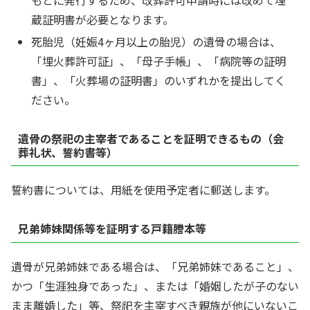
もとに発行するため、改葬許可申請時には改めて埋
蔵証明書が必要となります。
死胎児（妊娠4ヶ月以上の胎児）の遺骨の場合は、
「埋火葬許可証」、「母子手帳」、「病院等の証明
書」、「火葬場の証明書」のいずれかを提出してく
ださい。
遺骨の祭祀の主宰者であることを証明できるもの（会
葬礼状、誓約書等）
誓約書については、用紙を使用予定者に郵送します。
兄弟姉妹関係等を証明する戸籍謄本等
遺骨が兄弟姉妹である場合は、「兄弟姉妹であること」、
かつ「生涯独身であった」、または「婚姻したが子のない
まま離婚した」等、祭祀を主宰すべき親族が他にいないこ