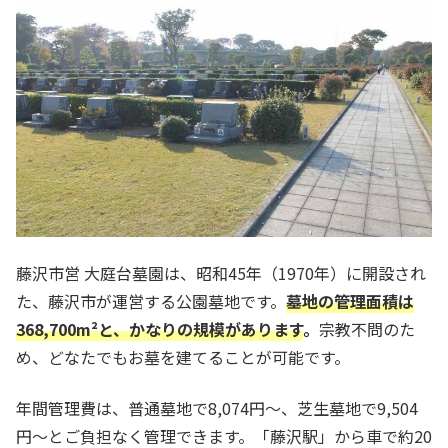
藤沢市営 大庭台墓園は、昭和45年（1970年）に開設され
た、藤沢市が運営する公園墓地です。
墓地の管理面積は
368,700m²と、かなりの規模があります
。
宗教不問のた
め、どなたでもお墓を建てることが可能です。
年間管理費は、普通墓地で8,074円～、芝生墓地で9,504
円～とご負担なく管理できます。「藤沢駅」から車で約20