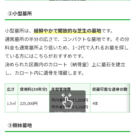
スクロールできます
②小型墓所
小型墓所は、
緑鮮やかで開放的な芝生の墓地
です。
通常墓所の半分の広さで、コンパクトな墓地です。その分
料金も通常墓所より低いため、1~2代で入れるお墓を探し
ている方にはこちらがおすすめです。
決められた区画内のカロート（納骨室）上に墓石を建立
し、カロート内に遺骨を埋蔵します。
広さ
使用料(30年分)
年間管理費
収蔵可能な遺骨の数
市内者料金は2,800円
1.5㎡
225,000円
4体
＜
市外者料金は4,200円
スクロールできます
③
樹林墓地