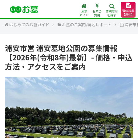
資料請求
お墓
お墓の
霊園墓地
【無料】
ガイド
費用
を探す
はじめてのお墓ガイド
お墓のご案内/現地レポート
浦安市
浦安市営 浦安墓地公園の募集情報
【2026年(令和8年)最新】- 価格・申込
方法・アクセスをご案内