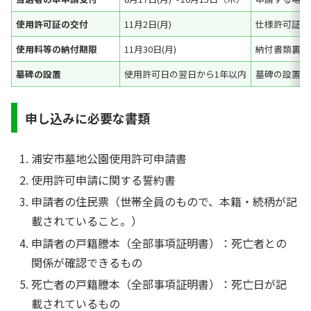
使用許可証の交付
11月2日(月)
仕様許可証・
使用料等の納付期限
11月30日(月)
納付書類裏面
墓碑の設置
使用許可日の翌日から1年以内
墓碑の設置工
申し込みに必要な書類
浦安市墓地公園使用許可申請書
使用許可申請に関する誓約書
申請者の住民票（世帯全員のもので、本籍・続柄が記
載されていること。）
申請者の戸籍謄本（全部事項証明書）：死亡者との
関係が確認できるもの
死亡者の戸籍謄本（全部事項証明書）：死亡日が記
載されているもの