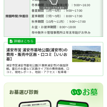
冬季期間（12月～翌年2月）：9:00～16:30
スクロールできます
春夏期間（3月～6月）：9:00～17:00
開園時間/休園日
夏季期間（7月～9月）：8:00～17:00
秋季期間（10月～11月）：9:00～17:00
お盆・お彼岸期間：8:00～18:00
年中無休※管理事務所は年末年始がお休み
浦安市営 浦安市墓地公園(浦安市)の
費用・販売中区画・口コミ【いいお
墓】
浦安市営浦安市墓地公園(千葉県浦安市)の施設詳
細。墓石のお墓など区画タイプ別の費用価格、口
コミ、現地レポート、地図・アクセス・駐車場情
報などを掲載。霊園・墓地をお探しなら日本最大
級のお墓ポータルサイト「いいお墓」にお任せく
ださい。資料請求・見学予約・お墓の相談はすべ
て無料！建墓のポイント、石材店の選び方など、
お墓探しに...
お墓選び診断