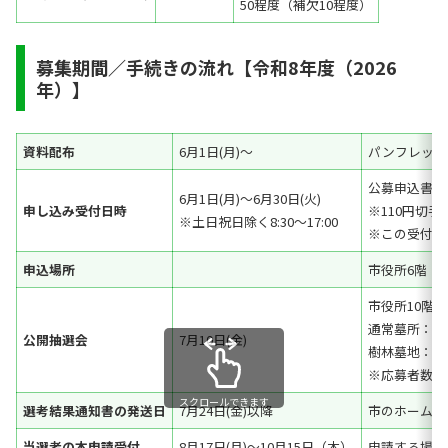
50程度（補欠10程度）
募集期間／手続きの流れ【令和8年度（2026
年）】
資料配布
6月1日(月)～
パンフレット
公募申込書を
6月1日(月)～6月30日(火)
申し込み受付日時
※110円切
※土日祝日除く8:30～17:00
※この受付は
申込場所
市役所6階 
市役所10階
通常墓所：10
公開抽選会
7月10日(金)
樹林墓地：14:
※応募者数に
スクロールできます
選考結果通知書の発送日
7月24日(金)以降
市のホームぺ
当選者の本申請受付
8月17日(月)～10月15日（木）
申請する場合