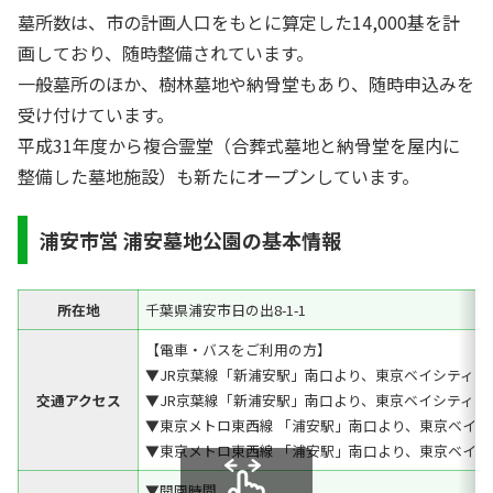
墓所数は、市の計画人口をもとに算定した14,000基を計
画しており、随時整備されています。
一般墓所のほか、樹林墓地や納骨堂もあり、随時申込みを
受け付けています。
平成31年度から複合霊堂（合葬式墓地と納骨堂を屋内に
整備した墓地施設）も新たにオープンしています。
浦安市営 浦安墓地公園の基本情報
所在地
千葉県浦安市日の出8-1-1
【電車・バスをご利用の方】
▼JR京葉線「新浦安駅」南口より、東京ベイシティバ
交通アクセス
▼JR京葉線「新浦安駅」南口より、東京ベイシティバ
▼東京メトロ東西線 「浦安駅」南口より、東京ベイシ
▼東京メトロ東西線 「浦安駅」南口より、東京ベイシ
▼開園時間