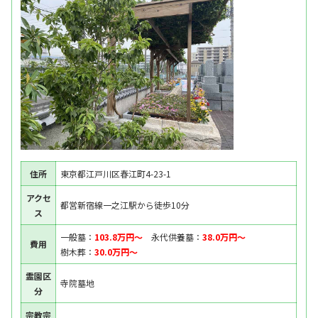
住所
東京都江戸川区春江町4-23-1
アクセ
都営新宿線一之江駅から徒歩10分
ス
一般墓：
103.8万円〜
永代供養墓：
38.0万円〜
費用
樹木葬：
30.0万円〜
霊園区
寺院墓地
分
宗教宗