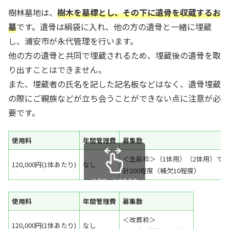
樹林墓地は、
樹木を墓標とし、その下に遺骨を収蔵するお
墓
です。遺骨は絹袋に入れ、他の方の遺骨と一緒に埋蔵
し、浦安市が永代管理を行います。
他の方の遺骨と共同で埋蔵されるため、埋蔵後の遺骨を取
り出すことはできません。
また、埋蔵者の氏名を記した記名板などはなく、遺骨埋蔵
の際にご親族などが立ち会うことができない点に注意が必
要です。
使用料
年間管理費
募集数
＜生前枠＞（1体用）（2体用）で
120,000円(1体あたり)
なし
計200程度（補欠10程度）
スクロールできます
使用料
年間管理費
募集数
＜改葬枠＞
120,000円(1体あたり)
なし