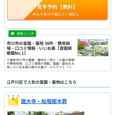
見学予約【無料】
市川市の霊園・墓地 56件／費用相
場・口コミ情報 - いいお墓【霊園掲
載数No.1】
千葉県市川市の霊園・墓地をご紹介！お墓の種類
や費用相場、口コミ情報が満載。霊園・墓地をお
探しなら日本最大級のお墓ポータルサイト「いい
お墓」にお任せください。資料請求・見学予約・
お墓の相談はすべて無料！建墓のポイント、石材
店の選び方など、お墓探しに役立つ情報も提供
江戸川区で人気の霊園・墓地はこちら
中。
證大寺・船堀樹木葬