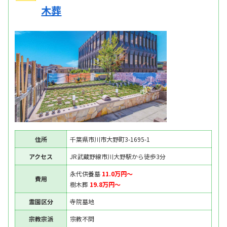
木葬
住所
千葉県市川市大野町3-1695-1
アクセス
JR武蔵野線市川大野駅から徒歩3分
永代供養墓
11.0万円〜
費用
樹木葬
19.8万円〜
霊園区分
寺院墓地
宗教宗派
宗教不問