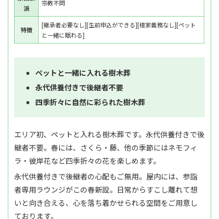
宗教不問
派
[継承者必要なし][生前申込ができる][檀家義務なし][ペット
特徴
と一緒に眠れる]
ペットと一緒に入れる樹木葬
永代供養付きで後継者不要
四季折々に自然に彩られた樹木葬
エリア初、ペットと入れる樹木葬です。永代供養付きで後
継者不要。春には、さくら・藤、他の季節にはネモフィ
ラ・彼岸花など四季折々の花を楽しめます。
永代供養付きで後継者の心配もご無用。屋内には、参詣
者専用ラウンジがこの春新設。日常からすこし離れて想
いと向き合える、心を落ち着かせられる空間をご用意し
ております。