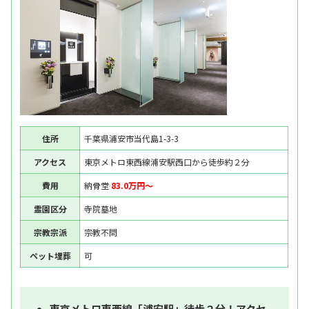
住所
千葉県浦安市当代島1-3-3
アクセス
東京メトロ東西線浦安駅西口から徒歩約２分
費用
納骨堂
83.0万円〜
霊園区分
寺院墓地
宗教宗派
宗教不問
ペット埋葬
可
東京メトロ東西線「浦安駅」徒歩２分！アクセ