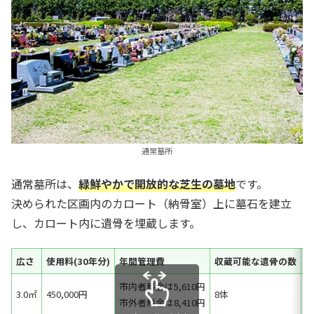
通常墓所
通常墓所は、
緑鮮やかで開放的な芝生の墓地
です。
決められた区画内のカロート（納骨室）上に墓石を建立
し、カロート内に遺骨を埋蔵します。
広さ
使用料(30年分)
年間管理費
収蔵可能な遺骨の数
市内者料金は5,610円
3.0㎡
450,000円
8体
＜
市外者料金は8,410円