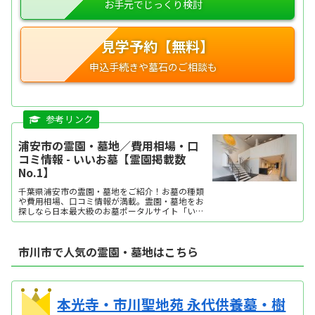
見学予約【無料】
浦安市の霊園・墓地／費用相場・口
コミ情報 - いいお墓【霊園掲載数
No.1】
千葉県浦安市の霊園・墓地をご紹介！お墓の種類
や費用相場、口コミ情報が満載。霊園・墓地をお
探しなら日本最大級のお墓ポータルサイト「いい
お墓」にお任せください。資料請求・見学予約・
お墓の相談はすべて無料！建墓のポイント、石材
店の選び方など、お墓探しに役立つ情報も提供
市川市で人気の霊園・墓地はこちら
中。
本光寺・市川聖地苑 永代供養墓・樹