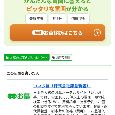
かんたんな質問に答えると
ピッタリな霊園
が分かる
登録不要
約3分
何度でも
お墓診断はこちら
無料
お墓のご案内/現地レポート
#民営霊園
この記事を書いた人
いいお墓（株式会社鎌倉新書）
日本最大級のお墓ポータルサイト「いいお
墓」では、全国10,000件以上の霊園・墓地を
検索できるほか、資料請求・見学予約・お墓
の相談をすべて無料で承っています。お墓・永
代供養墓・樹木葬の価格（費用）、お墓購入