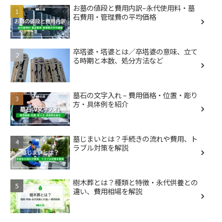
お墓の値段と費用内訳–永代使用料・墓
石費用・管理費の平均価格
卒塔婆・塔婆とは／卒塔婆の意味、立て
る時期と本数、処分方法など
墓石の文字入れ – 費用価格・位置・彫り
方・具体例を紹介
墓じまいとは？手続きの流れや費用、ト
ラブル対策を解説
樹木葬とは？種類と特徴・永代供養との
違い、費用相場を解説