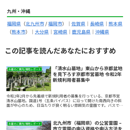
九州・沖縄
福岡県
（
北九州市
/
福岡市
）｜
佐賀県
｜
長崎県
｜
熊本県
（
熊本市
）｜
大分県
｜
宮崎県
｜
鹿児島県
｜
沖縄県
この記事を読んだあなたにおすすめ
「清水山墓地」東山から京都盆地
お墓のご案内/現地レポート
を見下ろす京都市営墓地 令和2年
新規利用者募集中
令和2年2月から先着順で新規利用者の募集を行っている、京都市営
清水山墓地。国道1号（五条バイパス）に沿って開けた南西向きの斜
面が中心のため、日当たりが良く明るい雰囲気の霊園です。バスでの
アクセスが良く、山を切り開いて作られた霊園としては平ら...
北九州市（福岡県）の公営霊園 –
お墓のご案内/現地レポート
市立霊園の申込資格や申込方法を