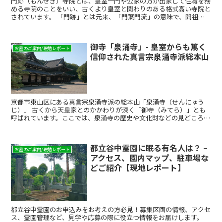
門跡（もんぜき）寺院とは、皇室一門や公家の方が出家して住職を務
める寺院のことをいい、古くより皇室と関わりのある格式高い寺院と
されています。 「門跡」とは元来、「門葉門流」の意味で、開祖の
正式な後継者のことを指す言葉でしたが、平安時代に宇多天皇が仁和
寺で出家し、御室（おむろ）を造営して住み、それを「御室門跡」と
称して以来、皇族や公家などが出家して寺主となる寺院を「門跡」と
御寺「泉涌寺」- 皇室からも篤く
称するようになり、格式高い寺院を表す称号へと変化しました。 こ
お墓のご案内/現地レポート
信仰された真言宗泉涌寺派総本山
の記事では、主な門跡寺院をご紹介するとともに、門跡寺院での納骨
や供養の情報を載せています。
京都市東山区にある真言宗泉涌寺派の総本山「泉涌寺（せんにゅう
じ）」 古くから天皇家とのかかわりが深く「御寺（みてら）」とも
呼ばれています。ここでは、泉涌寺の歴史や文化財などの見どころを
ご紹介します。また、泉涌寺のお墓情報もありますので、納骨をお考
えの方はぜひご覧ください。
都立谷中霊園に眠る有名人は？ –
お墓のご案内/現地レポート
アクセス、園内マップ、駐車場な
どご紹介【現地レポート】
都立谷中霊園のお申込みをお考えの方必見！募集区画の情報、アクセ
ス、霊園管理など、見学や応募の際に役立つ情報をお届けします。