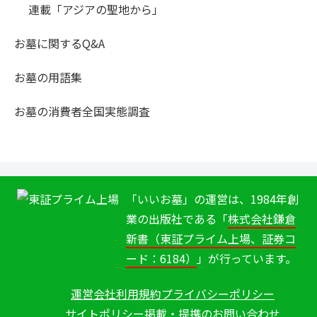
連載「アジアの聖地から」
お墓に関するQ&A
お墓の用語集
お墓の消費者全国実態調査
「いいお墓」の運営は、1984年創
業の出版社である「
株式会社鎌倉
新書（東証プライム上場、証券コ
ード：6184）
」が行っています。
運営会社
利用規約
プライバシーポリシー
サイトポリシー
掲載・提携のお問い合わせ