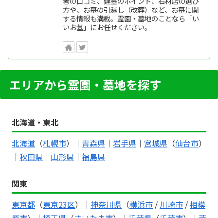
者の口コミ、建墓のポイント、石材店の選び
方や、お墓の引越し（改葬）など、お墓に関
する情報も満載。霊園・墓地のことなら「い
いお墓」にお任せください。
エリアから霊園・墓地を探す
北海道・東北
北海道
（
札幌市
）｜
青森県
｜
岩手県
｜
宮城県
（
仙台市
）
｜
秋田県
｜
山形県
｜
福島県
関東
東京都
（
東京23区
）｜
神奈川県
（
横浜市
/
川崎市
/
相模
原市
）｜
埼玉県
（
さいたま市
）｜
千葉県
（
千葉市
）｜
茨