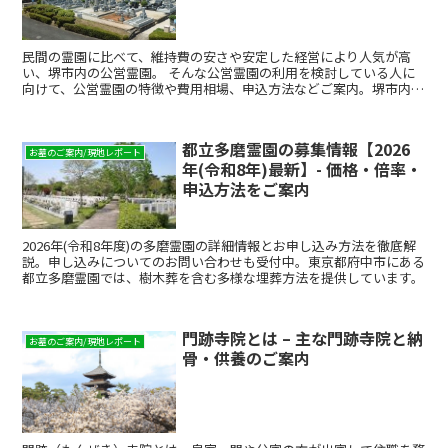
民間の霊園に比べて、維持費の安さや安定した経営により人気が高
い、堺市内の公営霊園。 そんな公営霊園の利用を検討している人に
向けて、公営霊園の特徴や費用相場、申込方法などご案内。堺市内に
ある堺公園墓地（堺市霊園）や市立霊堂についても合わせて紹介しま
す。
都立多磨霊園の募集情報【2026
お墓のご案内/現地レポート
年(令和8年)最新】- 価格・倍率・
申込方法をご案内
2026年(令和8年度)の多磨霊園の詳細情報とお申し込み方法を徹底解
説。申し込みについてのお問い合わせも受付中。東京都府中市にある
都立多磨霊園では、樹木葬を含む多様な埋葬方法を提供しています。
門跡寺院とは – 主な門跡寺院と納
お墓のご案内/現地レポート
骨・供養のご案内