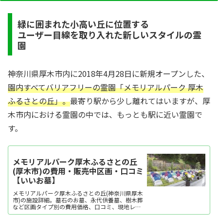
緑に囲まれた小高い丘に位置する
ユーザー目線を取り入れた新しいスタイルの霊
園
神奈川県厚木市内に2018年4月28日に新規オープンした、
園内すべてバリアフリーの霊園「メモリアルパーク 厚木
ふるさとの丘」。
最寄り駅から少し離れてはいますが、厚
木市内における霊園の中では、もっとも駅に近い霊園で
す。
メモリアルパーク厚木ふるさとの丘
(厚木市)の費用・販売中区画・口コミ
【いいお墓】
メモリアルパーク厚木ふるさとの丘(神奈川県厚木
市)の施設詳細。墓石のお墓、永代供養墓、樹木葬
など区画タイプ別の費用価格、口コミ、現地レポ
ート、地図・アクセス・駐車場情報などを掲載。