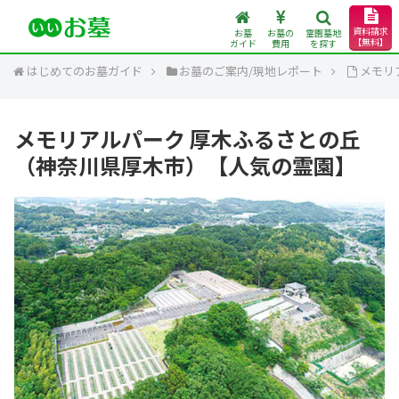
資料請求
お墓
お墓の
霊園墓地
【無料】
ガイド
費用
を探す
はじめてのお墓ガイド
お墓のご案内/現地レポート
メモリ
メモリアルパーク 厚木ふるさとの丘
（神奈川県厚木市）【人気の霊園】