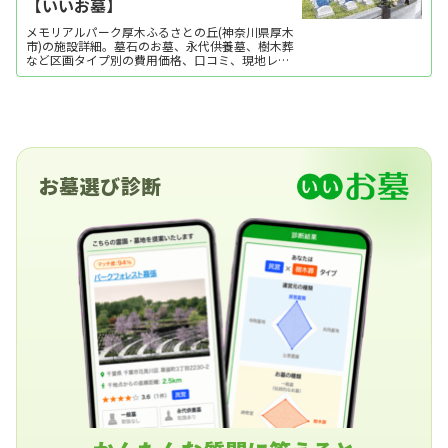
【いいお墓】
メモリアルパーク厚木ふるさとの丘(神奈川県厚木
市)の施設詳細。墓石のお墓、永代供養墓、樹木葬
など区画タイプ別の費用価格、口コミ、現地レポ
ート、地図・アクセス・駐車場情報などを掲載。
霊園・墓地をお探しなら日本最大級のお墓ポータ
ルサイト「いいお墓」にお任せください。資料請
求・見学予約・お墓の相談はすべて無料！建墓の
ポイント...
お墓選び診断