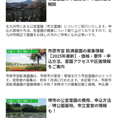
解説
北九州市にある公営霊園（市立霊園）についてご紹介いたします。申
込の資格や方法、各霊園の概要について取り上げておりますので、北
九州市周辺で霊園をお探しの方のご参考になれば幸いです。
市原市営 能満墓園の募集情報
お墓のご案内/現地レポート
【2025年最新】- 価格・要件・申
込方法、霊園アクセスや区画情報
をご案内
市原市営能満墓園は、市原市が運営・管理を行う市営霊園のひとつで
す。使用者の募集は、例年７月頃に行われます。本記事では、市原市
営能満墓園の霊園情報と令和７年時点での募集区画と価格、申込要
件、応募の流れについて解説します。市原市営の墓地を検討し...
堺市の公営霊園の費用、申込方法
お墓のご案内/現地レポート
／堺公園墓地、市立霊堂の情報
も！