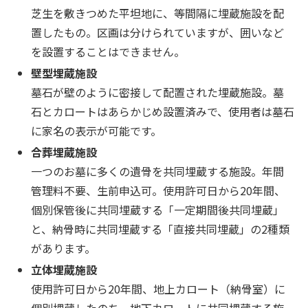
芝生を敷きつめた平坦地に、等間隔に埋蔵施設を配
置したもの。区画は分けられていますが、囲いなど
を設置することはできません。
壁型埋蔵施設
墓石が壁のように密接して配置された埋蔵施設。墓
石とカロートはあらかじめ設置済みで、使用者は墓石
に家名の表示が可能です。
合葬埋蔵施設
一つのお墓に多くの遺骨を共同埋蔵する施設。年間
管理料不要、生前申込可。使用許可日から20年間、
個別保管後に共同埋蔵する「一定期間後共同埋蔵」
と、納骨時に共同埋蔵する「直接共同埋蔵」の2種類
があります。
立体埋蔵施設
使用許可日から20年間、地上カロート（納骨室）に