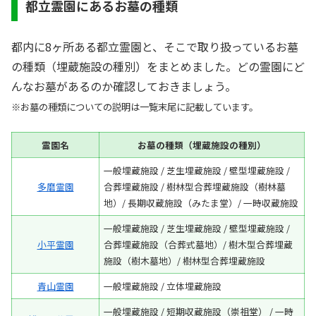
都立霊園にあるお墓の種類
都内に8ヶ所ある都立霊園と、そこで取り扱っているお墓
の種類（埋蔵施設の種別）をまとめました。どの霊園にど
んなお墓があるのか確認しておきましょう。
※お墓の種類についての説明は一覧末尾に記載しています。
霊園名
お墓の種類（埋蔵施設の種別）
一般埋蔵施設 / 芝生埋蔵施設 / 壁型埋蔵施設 /
多磨霊園
合葬埋蔵施設 / 樹林型合葬埋蔵施設（樹林墓
地）/ 長期収蔵施設（みたま堂）/ 一時収蔵施設
一般埋蔵施設 / 芝生埋蔵施設 / 壁型埋蔵施設 /
小平霊園
合葬埋蔵施設（合葬式墓地）/ 樹木型合葬埋蔵
施設（樹木墓地）/ 樹林型合葬埋蔵施設
青山霊園
一般埋蔵施設 / 立体埋蔵施設
一般埋蔵施設 / 短期収蔵施設（崇祖堂） / 一時