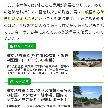
また、樹木葬では1体ごとに費用が必要となります。多く
の遺骨をお持ちでお墓をお探しの場合、実は
一般墓の方が
費用が抑えられる
ということもあります。手元にある遺骨
のほか、今後お墓に入るであろう数が多くある場合も同様
です。今一度、お墓に入るであろう遺骨数を確認してみて
ください。
都立 八柱霊園(松戸市)の費用・販売
中区画・口コミ【いいお墓】
都立八柱霊園(千葉県松戸市)の施設詳細。墓石の
お墓、永代供養墓など区画タイプ別の費用価格、
口コミ、現地レポート、地図・アクセス・駐車場
情報などを掲載。霊園・墓地をお探しなら日本最
大級のお墓ポータルサイト「いいお墓」にお任せ
ください。資料請求・見学予約・お墓の相談はす
べて無料！建墓のポイント、石材店の選び方な
都立八柱霊園のアクセス情報 - 有名人
ど、お墓探し...
のお墓、アクセス・駐車場、園内マ
ップなどをご紹介【現地レポート】
千葉県松戸市に位置する都立八柱霊園。都立霊園