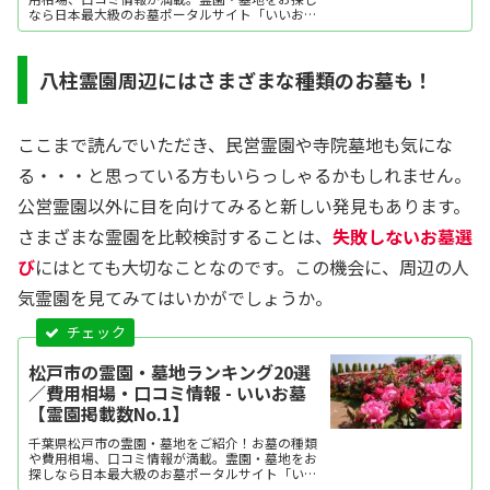
なら日本最大級のお墓ポータルサイト「いいお
墓」にお任せください。資料請求・見学予約・お
墓の相談はすべて無料！建墓のポイント、石材店
の選び方など、お墓探しに役立つ情報も提供中。
八柱霊園周辺にはさまざまな種類のお墓も！
ここまで読んでいただき、民営霊園や寺院墓地も気にな
る・・・と思っている方もいらっしゃるかもしれません。
公営霊園以外に目を向けてみると新しい発見もあります。
さまざまな霊園を比較検討することは、
失敗しないお墓選
び
にはとても大切なことなのです。この機会に、周辺の人
気霊園を見てみてはいかがでしょうか。
松戸市の霊園・墓地ランキング20選
／費用相場・口コミ情報 - いいお墓
【霊園掲載数No.1】
千葉県松戸市の霊園・墓地をご紹介！お墓の種類
や費用相場、口コミ情報が満載。霊園・墓地をお
探しなら日本最大級のお墓ポータルサイト「いい
お墓」にお任せください。資料請求・見学予約・