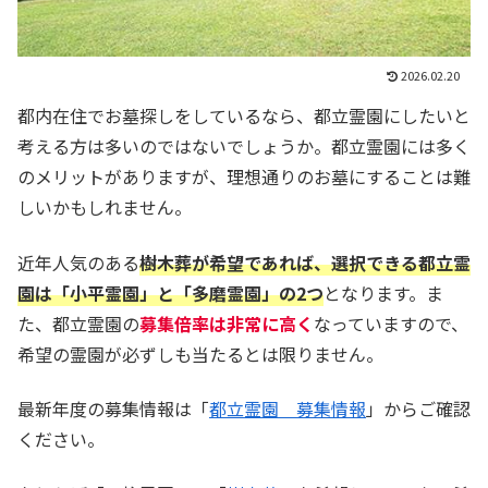
2026.02.20
都内在住でお墓探しをしているなら、都立霊園にしたいと
考える方は多いのではないでしょうか。都立霊園には多く
のメリットがありますが、理想通りのお墓にすることは難
しいかもしれません。
近年人気のある
樹木葬が希望であれば、選択できる都立霊
園は「小平霊園」と「多磨霊園」の
2
つ
となります。ま
た、都立霊園の
募集倍率は非常に高く
なっていますので、
希望の霊園が必ずしも当たるとは限りません。
最新年度の募集情報は「
都立霊園 募集情報
」からご確認
ください。