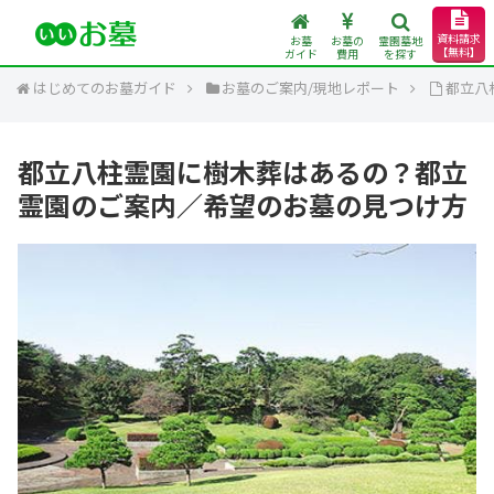
資料請求
お墓
お墓の
霊園墓地
【無料】
ガイド
費用
を探す
はじめてのお墓ガイド
お墓のご案内/現地レポート
都立八
都立八柱霊園に樹木葬はあるの？都立
霊園のご案内／希望のお墓の見つけ方