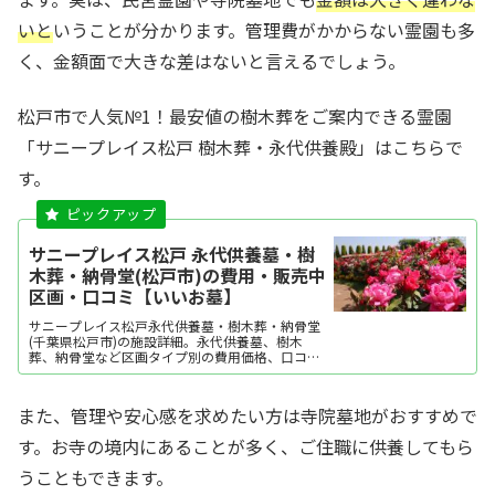
いと
いうことが分かります。管理費がかからない霊園も多
く、金額面で大きな差はないと言えるでしょう。
松戸市で人気№1！最安値の樹木葬をご案内できる霊園
「サニープレイス松戸 樹木葬・永代供養殿」はこちらで
す。
サニープレイス松戸 永代供養墓・樹
木葬・納骨堂(松戸市)の費用・販売中
区画・口コミ【いいお墓】
サニープレイス松戸永代供養墓・樹木葬・納骨堂
(千葉県松戸市)の施設詳細。永代供養墓、樹木
葬、納骨堂など区画タイプ別の費用価格、口コ
ミ、現地レポート、地図・アクセス・駐車場情報
などを掲載。霊園・墓地をお探しなら日本最大級
のお墓ポータルサイト「いいお墓」にお任せくだ
また、管理や安心感を求めたい方は寺院墓地がおすすめで
さい。資料請求・見学予約・お墓の相談はすべて
無料！建墓のポ...
す。お寺の境内にあることが多く、ご住職に供養してもら
うこともできます。