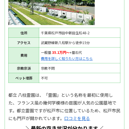
住所
千葉県松戸市田中新田生松48-2
アクセス
武蔵野線新八柱駅から徒歩15分
一般墓
35.1万円〜
+墓石代
費用
費用を詳しく知りたい方はこちら
宗教宗派
宗教不問
ペット埋葬
不可
都立 八柱霊園は、「霊園」という名称を最初に使用し
た、フランス風の幾何学模様の庭園が人気の公園墓地で
す。都立霊園ですが松戸市に位置しているため、松戸市民
にも門戸が開かれています。
口コミを見る
＼最新の空き状況が分かります／