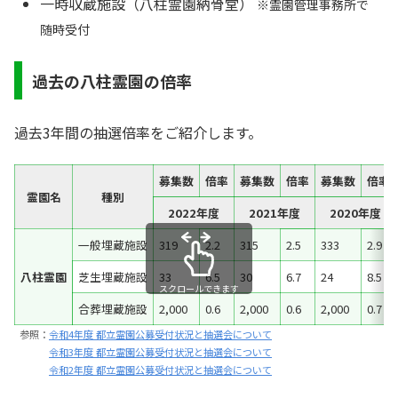
一時収蔵施設（八柱霊園納骨堂）
※霊園管理事務所で
随時受付
過去の八柱霊園の倍率
過去3年間の抽選倍率をご紹介します。
募集数
倍率
募集数
倍率
募集数
倍率
霊園名
種別
2022年度
2021年度
2020年度
一般埋蔵施設
319
2.2
315
2.5
333
2.9
八柱霊園
芝生埋蔵施設
33
6.5
30
6.7
24
8.5
スクロールできます
合葬埋蔵施設
2,000
0.6
2,000
0.6
2,000
0.7
参照：
令和4年度 都立霊園公募受付状況と抽選会について
令和3年度 都立霊園公募受付状況と抽選会について
令和2年度 都立霊園公募受付状況と抽選会について