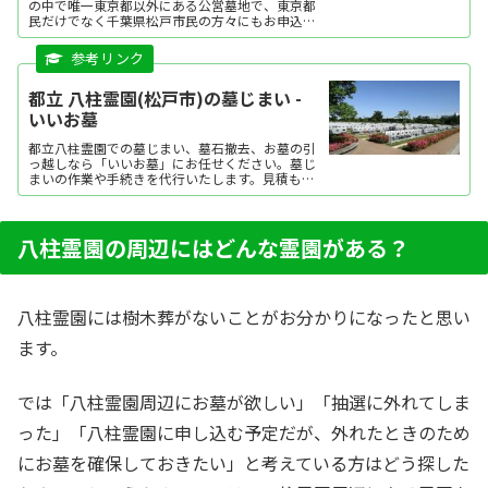
の中で唯一東京都以外にある公営墓地で、東京都
民だけでなく千葉県松戸市民の方々にもお申込み
いただけます。>都立霊園募集要項はこちらから
都立八柱霊園はその立地から使用料が安く、都立
霊園の中でも比較的安...
都立 八柱霊園(松戸市)の墓じまい -
いいお墓
都立八柱霊園での墓じまい、墓石撤去、お墓の引
っ越しなら「いいお墓」にお任せください。墓じ
まいの作業や手続きを代行いたします。見積もり
は無料です。墓じまいの流れや費用相場、業者の
選び方、改葬先のご紹介など、墓じまいで役立つ
情報も提供中。
八柱霊園の周辺にはどんな霊園がある？
八柱霊園には樹木葬がないことがお分かりになったと思い
ます。
では「八柱霊園周辺にお墓が欲しい」「抽選に外れてしま
った」「八柱霊園に申し込む予定だが、外れたときのため
にお墓を確保しておきたい」と考えている方はどう探した