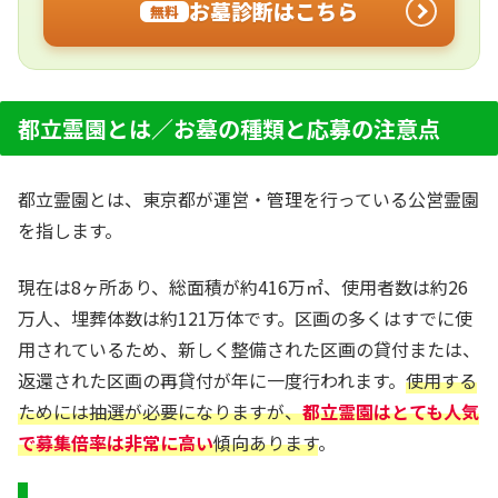
お墓診断はこちら
無料
都立霊園とは／お墓の種類と応募の注意点
都立霊園とは、東京都が運営・管理を行っている公営霊園
を指します。
現在は8ヶ所あり、総面積が約416万㎡、使用者数は約26
万人、埋葬体数は約121万体です。区画の多くはすでに使
用されているため、新しく整備された区画の貸付または、
返還された区画の再貸付が年に一度行われます。
使用する
ためには抽選が必要になりますが、
都立霊園はとても人気
で募集倍率は非常に高い
傾向あります
。