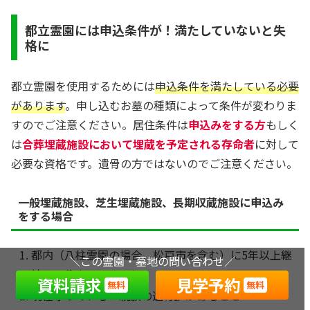
都立霊園には申込条件が！満たしていないと失
格に
都立霊園を使用するためには
申込条件を満たしている必要
があります
。申し込むお墓の種類によって条件が変わりま
すのでご注意ください。居住条件は
申込みをする方
もしく
は
合葬埋蔵施設において埋蔵を予定される存命者
に対して
必要な資格です。遺骨の方ではないのでご注意ください。
一般埋蔵施設、芝生埋蔵施設、長期収蔵施設に申込み
をする場合
都内（八柱霊園の場合、松戸市を含む）に5年以上継
＼この霊園・墓地の問い合わせ／
続して住んでいること
資料請求
見学予約
無料
無料
現在守っている『親族の遺骨』があること