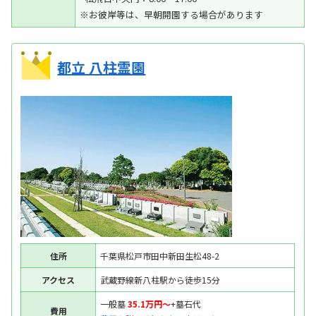
※お彼岸等は、早朝開園する場合があります
都立 八柱霊園
住所
千葉県松戸市田中新田生松48-2
アクセス
武蔵野線新八柱駅から徒歩15分
一般墓
35.1万円〜
+墓石代
費用