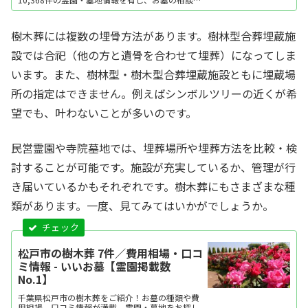
績は年間14万件以上。エリア・口コミ・価格など
ご希望に合わせてお墓を探せます。資料請求・見
学予約・お墓の相談はすべて無料。墓石建立から
樹木葬には複数の埋骨方法があります。樹林型合葬埋蔵施
永代供養墓・樹木葬・納骨堂など区画タイプ別の
費用...
設では合祀（他の方と遺骨を合わせて埋葬）になってしま
います。また、樹林型・樹木型合葬埋蔵施設ともに埋蔵場
所の指定はできません。例えばシンボルツリーの近くが希
望でも、叶わないことが多いのです。
民営霊園や寺院墓地では、埋葬場所や埋葬方法を比較・検
討することが可能です。施設が充実しているか、管理が行
き届いているかもそれぞれです。樹木葬にもさまざまな種
類があります。一度、見てみてはいかがでしょうか。
松戸市の樹木葬 7件／費用相場・口コ
ミ情報 - いいお墓【霊園掲載数
No.1】
千葉県松戸市の樹木葬をご紹介！お墓の種類や費
用相場、口コミ情報が満載。霊園・墓地をお探し