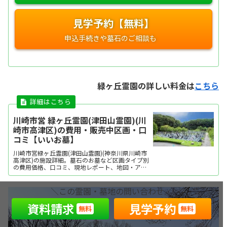
見学予約【無料】
緑ヶ丘霊園の詳しい料金は
こちら
川崎市営 緑ヶ丘霊園(津田山霊園)(川
崎市高津区)の費用・販売中区画・口
コミ【いいお墓】
川崎市営緑ヶ丘霊園(津田山霊園)(神奈川県川崎市
高津区)の施設詳細。墓石のお墓など区画タイプ別
の費用価格、口コミ、現地レポート、地図・アク
セス・駐車場情報などを掲載。霊園・墓地をお探
しなら日本最大級のお墓ポータルサイト「いいお
墓」にお任せください。資料請求・見学予約・お
＼この霊園・墓地の問い合わせ／
墓の相談はすべて無料！建墓のポイント、石材店
の選び...
資料請求
見学予約
無料
無料