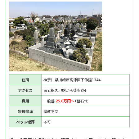
住所
神奈川県川崎市高津区下作延1344
アクセス
南武線久地駅から徒歩8分
費用
一般墓
25.0万円〜
+墓石代
宗教宗派
宗教不問
ペット埋葬
不可