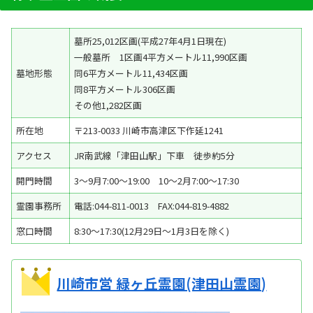
墓所25,012区画(平成27年4月1日現在)
一般墓所 1区画4平方メートル11,990区画
墓地形態
同6平方メートル11,434区画
同8平方メートル306区画
その他1,282区画
所在地
〒213-0033 川崎市高津区下作延1241
アクセス
JR南武線「津田山駅」下車 徒歩約5分
開門時間
3～9月7:00～19:00 10～2月7:00～17:30
霊園事務所
電話:044-811-0013 FAX:044-819-4882
窓口時間
8:30～17:30(12月29日～1月3日を除く)
川崎市営 緑ヶ丘霊園(津田山霊園)