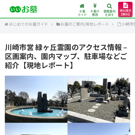
資料請求
お墓
お墓の
霊園墓地
【無料】
ガイド
費用
を探す
はじめてのお墓ガイド
お墓のご案内/現地レポート
川崎市
川崎市営 緑ヶ丘霊園のアクセス情報 –
区画案内、園内マップ、駐車場などご
紹介【現地レポート】