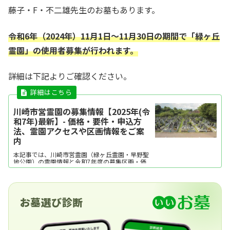
藤子・F・不二雄先生のお墓もあります。
令和6年（2024年）11月1日～11月30日の期間で「緑ヶ丘
霊園」の使用者募集が行われます。
詳細は下記よりご確認ください。
川崎市営霊園の募集情報【2025年(令
和7年)最新】- 価格・要件・申込方
法、霊園アクセスや区画情報をご案
内
本記事では、川崎市営霊園（緑ヶ丘霊園・早野聖
地公園）の霊園情報と令和7年度の募集区画・価
格・申込要件、川崎市営霊園の応募の流れについ
て解説します。また、抽選に当たった場合と外れ
てしまった場合の後の流れもご紹介します。川崎
市営の墓地を検討している方は、ぜひ参考にして
ください。
お墓選び診断