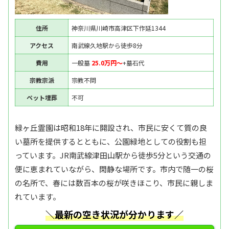
住所
神奈川県川崎市高津区下作延1344
アクセス
南武線久地駅から徒歩8分
費用
一般墓
25.0万円〜
+墓石代
宗教宗派
宗教不問
ペット埋葬
不可
緑ヶ丘霊園は昭和18年に開設され、市民に安くて質の良
い墓所を提供するとともに、公園緑地としての役割も担
っています。JR南武線津田山駅から徒歩5分という交通の
便に恵まれていながら、閑静な場所です。市内で随一の桜
の名所で、春には数百本の桜が咲きほこり、市民に親しま
れています。
＼最新の空き状況が分かります／