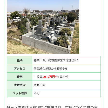
住所
神奈川県川崎市高津区下作延1344
アクセス
南武線久地駅から徒歩8分
費用
一般墓
25.0万円〜
+墓石代
宗教宗派
宗教不問
ペット埋葬
不可
緑ヶ丘霊園は昭和18年に開設され、市民に安くて質の良