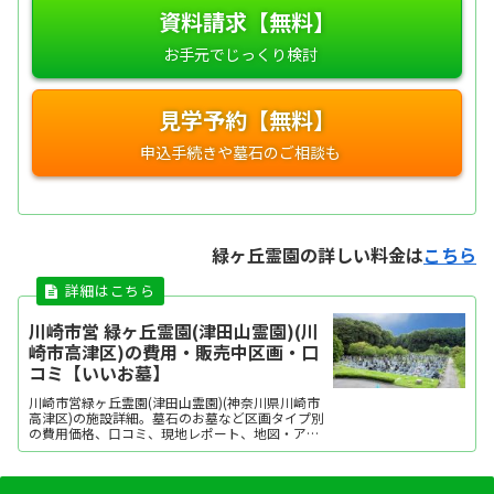
資料請求【無料】
見学予約【無料】
緑ヶ丘霊園の詳しい料金は
こちら
川崎市営 緑ヶ丘霊園(津田山霊園)(川
崎市高津区)の費用・販売中区画・口
コミ【いいお墓】
川崎市営緑ヶ丘霊園(津田山霊園)(神奈川県川崎市
高津区)の施設詳細。墓石のお墓など区画タイプ別
の費用価格、口コミ、現地レポート、地図・アク
セス・駐車場情報などを掲載。霊園・墓地をお探
しなら日本最大級のお墓ポータルサイト「いいお
墓」にお任せください。資料請求・見学予約・お