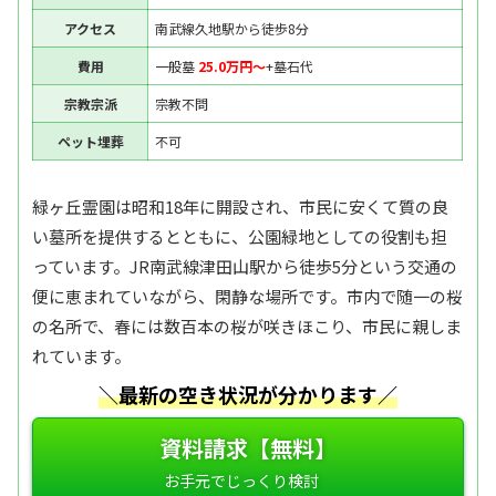
アクセス
南武線久地駅から徒歩8分
費用
一般墓
25.0万円〜
+墓石代
宗教宗派
宗教不問
ペット埋葬
不可
緑ヶ丘霊園は昭和18年に開設され、市民に安くて質の良
い墓所を提供するとともに、公園緑地としての役割も担
っています。JR南武線津田山駅から徒歩5分という交通の
便に恵まれていながら、閑静な場所です。市内で随一の桜
の名所で、春には数百本の桜が咲きほこり、市民に親しま
れています。
＼最新の空き状況が分かります／
資料請求【無料】