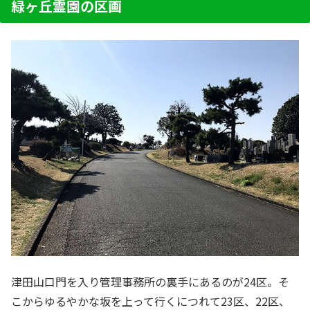
墓の相談はすべて無料！建墓のポイント、石材店
緑ヶ丘霊園の区画
の選び...
津田山口門を入り管理事務所の裏手にあるのが24区。そ
こからゆるやかな坂を上って行くにつれて23区、22区、